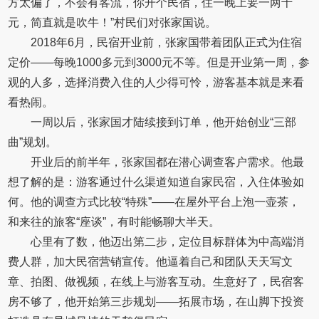
方太偏了，不会有客流，你开个民宿，住一晚上要一两千
元，简直就是吹牛！”村民们对张家国说。
2018年6月，民宿开业前，张家国带着团队正式为住宿
定价——每晚1000多元到3000元不等。但是开业第一周，参
观的人多，选择消费入住的人少得可怜，游客基本就是来看
看热闹。
一周以后，张家国才陆续接到订单，他开始创业“三部
曲”规划。
开业后的前半年，张家国都在潜心调查客户需求。他最
想了解的是：游客通过什么渠道知道自家民宿，入住体验如
何。他的调查方式比较“特殊”——在屋外平台上泡一壶茶，
和来往的旅客“座谈”，有时能畅聊大半天。
心里有了数，他迈出第二步，定位目标群体为中高端消
费人群，加大民宿营销宣传。他逼着自己和团队天天写文
章、拍图、做视频，在线上与游客互动。生意好了，民宿客
房不够了，他开始第三步规划——拓展市场，在山脚下投资