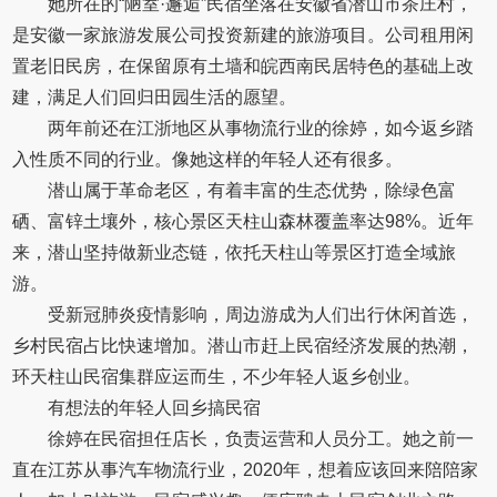
她所在的“陋室·邂逅”民宿坐落在安徽省潜山市茶庄村，
是安徽一家旅游发展公司投资新建的旅游项目。公司租用闲
置老旧民房，在保留原有土墙和皖西南民居特色的基础上改
建，满足人们回归田园生活的愿望。
两年前还在江浙地区从事物流行业的徐婷，如今返乡踏
入性质不同的行业。像她这样的年轻人还有很多。
潜山属于革命老区，有着丰富的生态优势，除绿色富
硒、富锌土壤外，核心景区天柱山森林覆盖率达98%。近年
来，潜山坚持做新业态链，依托天柱山等景区打造全域旅
游。
受新冠肺炎疫情影响，周边游成为人们出行休闲首选，
乡村民宿占比快速增加。潜山市赶上民宿经济发展的热潮，
环天柱山民宿集群应运而生，不少年轻人返乡创业。
有想法的年轻人回乡搞民宿
徐婷在民宿担任店长，负责运营和人员分工。她之前一
直在江苏从事汽车物流行业，2020年，想着应该回来陪陪家