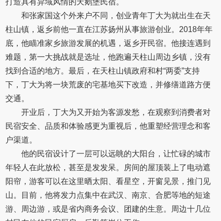
打造具有异域风情的天鹅堡民宿。
和张家国这个外来户不同，创业青年丁大为就出生在天
柱山镇，返乡前他一直在江苏扬州从事旅游创业。2018年年
底，他瞄准家乡旅游发展的机遇，返乡开民宿。他接连遇到
难题，第一大挑战就是选址，他跑遍天柱山周边乡镇，没有
找到合适的地方。最后，在天柱山镇政府和村“两委”支持
下，丁大为将一块荒废的宅基地买下改造，并修缮道路方便
交通。
开业后，丁大为又开始为客源发愁，在观察到消费者对
民宿安全、品质和体验感更为重视后，他重塑经营理念和客
户渠道。
他的民宿设计了一层可以远眺的大阳台，让忙碌的城市
年轻人在此放松，甚至是发发呆。房间的屋顶装上了电动遮
阳帘，游客可以在这里晒太阳、看星空，开窗见景，推门见
山。目前，他将发力点集中在武汉、南京、合肥等地的短途
游、周边游，或是省内商务会议、团建的生意。周边十几位