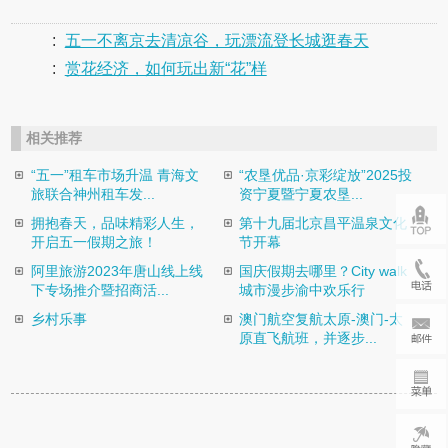
:
五一不离京去清凉谷，玩漂流登长城逛春天
:
赏花经济，如何玩出新“花”样
相关推荐
“五一”租车市场升温 青海文
“农垦优品·京彩绽放”2025投
旅联合神州租车发...
资宁夏暨宁夏农垦...
拥抱春天，品味精彩人生，
第十九届北京昌平温泉文化
开启五一假期之旅！
节开幕
阿里旅游2023年唐山线上线
国庆假期去哪里？City walk
下专场推介暨招商活...
城市漫步渝中欢乐行
乡村乐事
澳门航空复航太原-澳门-太
原直飞航班，并逐步...