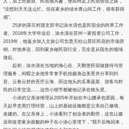
人，加上对旅游、民宿感兴趣，便应聘走上民宿创业之路，
“没想到天天这么忙。但在家乡的绿水青山间工作，很有获得
感”。
25岁的茶庄村团支部书记涂水清也是民宿业的跨界工作
者。2018年大学毕业后，涂水清在苏州一家投资公司工作，
2019年，他返乡加入文旅公司负责天柱山景区民宿的市场营
销。对他来说，回到家乡做民宿行业，完全是从陌生的领域
做起。
起初，涂水清在当地的海心谷、天鹅堡民宿做接待与管
理服务，闲暇之余他常常拿手机拍摄身边美景并分享到抖
音。云卷云舒的苍茫云海、田边地头的瓜果蔬菜、游客与村
民的日常交流……这些小细节都被他记录在镜头里。
小涂的父亲涂维理从2005年开始在半山腰承包茶园，每
天起早贪黑打理经营，山上的基础设施都是父亲自己修缮、
改建的。在父亲身上，小涂看到了创业者的勤劳，这也让建
设和改变家乡面貌的种子在小涂心里埋下，“我不后悔回来，