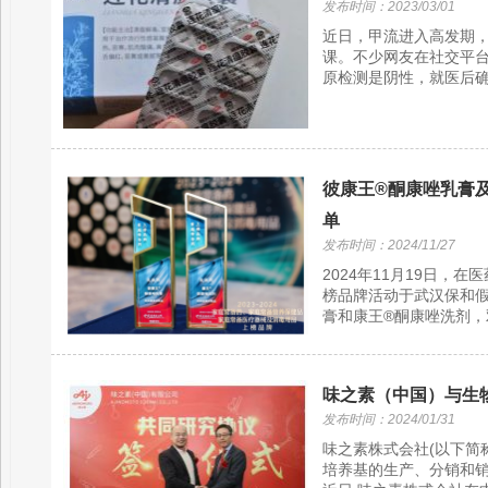
发布时间：2023/03/01
近日，甲流进入高发期
课。不少网友在社交平台
原检测是阴性，就医后确
彼康王®酮康唑乳膏及康
单
发布时间：2024/11/27
2024年11月19日，在
榜品牌活动于武汉保和
膏和康王®酮康唑洗剂，双双
味之素（中国）与生
发布时间：2024/01/31
味之素株式会社(以下简
培养基的生产、分销和销