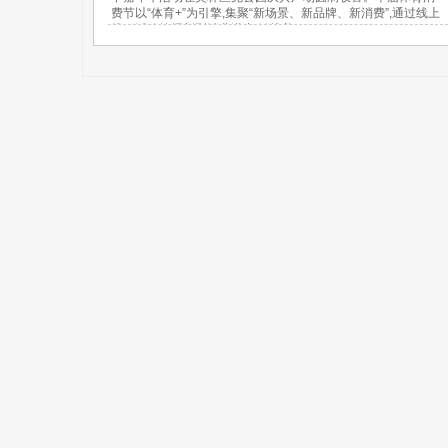
费节以“体育+”为引擎,集聚“新场景、新品牌、新消费”,通过线上
线下活动挖掘新型消费潜力,链接美...