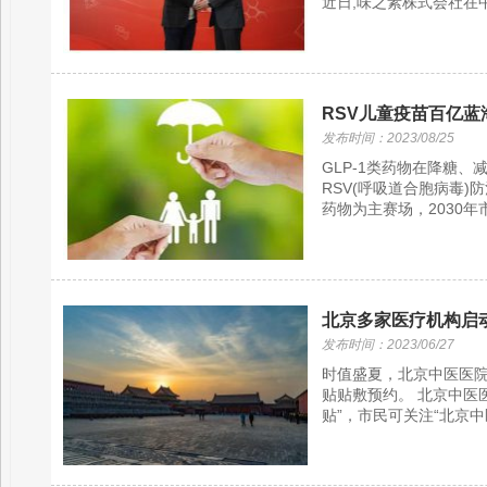
近日,味之素株式会社在中
​RSV儿童疫苗百亿
发布时间：2023/08/25
GLP-1类药物在降糖
RSV(呼吸道合胞病毒
药物为主赛场，2030年市
北京多家医疗机构启
发布时间：2023/06/27
时值盛夏，北京中医医
贴贴敷预约。 北京中医
贴”，市民可关注“北京中