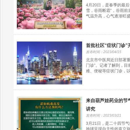
4月20日，是春季的最
雪，谷雨断霜”，谷雨前
气温升高，心气逐渐旺盛
首批社区“症状门诊”
发布时间：2023/04/15
北京市中医局近日部署重
门诊”。记者了解到，目
难、便秘等症状门诊，以
来自葫芦娃药业的节气
讲究
发布时间：2023/03/21
3月21日，是二十四节
地球呈现自主性的直立旋