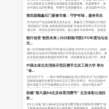
式九球秦皇岛大师赛在港城秦皇岛圆满落幕。本届赛事中，来
自中国台北的柯秉逸、柯秉中兄弟脱颖而出，成功战胜中式台
球内地传统高手，包揽赛事冠亚军，取...
第四届顺鑫石门新春市集：守护年味，服务民生
作为农业产业化国家重点龙头企业，顺鑫石门市场精心打造的
“第四届石门市集·金鞍驮禧百味迎春”活动自2026年1月10日启
幕以来，凭借全品类年货供给、贴心服务与浓厚年味，迅速成
为市民新春采购的“网红打卡地”。37天...
韧行创变·智胜未来 | 2025财能书院CFO年度论坛在
北...
图 | 2025财能书院CFO年度论坛现场 2025年11月14日，由财
能科技主办的2025财能书院CFO年度论坛在北京盛大举行，来
自全国各地财会领域的专家学者、高校教授及企业CFO、财务
总监等近500人出席论坛。...
中国太保北京消保示范区携手北京工商大学 举办
“金...
9月15日下午，一场以“保障金融权益 助力美好生活”为主题的大
型校园金融安全教育活动在北京工商大学举行。本次活动由中
国太保旗下太平洋健康险北京分公司牵头，联合中国太保产
险、中国太保寿险、长江养老在京机构...
助燃“第六届8•8北京体育消费节” 北京体彩公信狂
欢...
8月11日晚,“第六届8•8北京体育消费节暨京津冀体育消费节”线
下嘉年华活动在奥林匹克公园庆典广场圆满收官。本届体育消