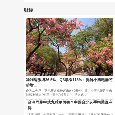
财经
净利润激增36.5%、Q3暴涨113%：拆解小熊电器逆
势增...
作为从创意小家电赛道成长起来的代表性企业，小熊电器近年来
持续推进从 “创意小家电” 转型为 “生活方式...
台湾同胞中式九球更厉害？中国台北选手柯秉逸夺
得...
2月14日，农历腊月二十七，“秦皇岛银行・兰博金”独牙传奇中