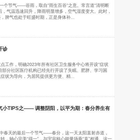
后一个节气——谷雨，取自“雨生百谷“之意。常言道“清明断
后，气温迅速回升，降雨明显增多，空气湿度变大。此时，
，脾气也处于旺盛时期，正是身体补...
开诊
点工作，明确2023年所有社区卫生服务中心将开设“症状
前部分社区医疗机构已经先行开设了失眠、肥胖、学习困
症状为导向，为居民提供更方便、精...
小TIPS之—— 调整阴阳，以平为期：春分养生有
气中春天的最后一个节气——春分，这一天太阳直射赤道，
转，轴心完美“得一”，与宇宙核心能量场垂“直”相通。这一