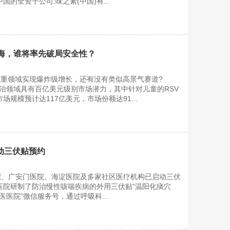
国的全资子公司:味之素(中国)有...
蓝海，谁将率先破局安全性？
、减重领域实现爆炸级增长，还有没有类似高景气赛道?
)防治领域具有百亿美元级别市场潜力，其中针对儿童的RSV
场规模预计达117亿美元，市场份额达91...
动三伏贴预约
院、广安门医院、海淀医院及多家社区医疗机构已启动三伏
医院研制了防治慢性咳喘疾病的外用三伏贴“温阳化痰穴
医医院”微信服务号，通过呼吸科...