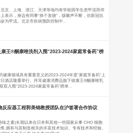
，北京、上海、浙江、天津等地均有学校因学生患甲流而停
上表示，身边有同事“挨个发烧”，咳嗽声不断，但新冠抗
诊为甲流。北京市疾病预防控制中...
王®酮康唑洗剂入围“2023-2024家庭常备药”榜
医药健康领域具有重要意义的2023-2024年度“家庭常备药”上
假日酒店隆重举行。拜耳健康消费品旗下彼康王®酮康唑乳
入围“2023-2024家庭常备药”榜单...
物反应器工程郭美锦教授团队在沪签署合作协议
称味之素)长期以来在日本和其他一些国家从事 CHO 细胞
售,拥有与其制造相关的丰富技术知识、专有技术和经验。