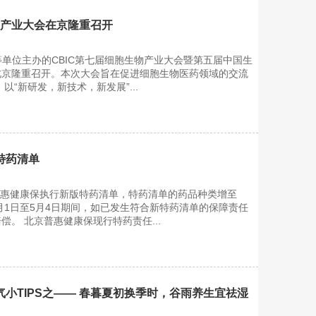
物产业大会在京隆重召开
展等单位主办的CBIC第七届细胞生物产业大会暨第五届中国生
北京隆重召开。本次大会旨在促进细胞生物医药领域的交流
以“新研发，新技术，新发展”...
特药清单
京普惠健康保执行新版特药清单，特药清单的药品种类增至
1月1日至5月4日期间，如已发生符合新特药清单的保障责任
偿。 北京普惠健康保现行特药责任...
小TIPS之—— 春暮夏初换季时，谷雨养生宜祛湿