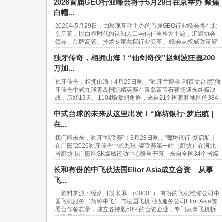
2026首届GEO行业峰会将于5月29日在京举办 聚焦
白帽...
2026年5月29日，由玫瑰互动主办的首届GEO行业峰会将在北
京启幕，以白帽时代的认知入口与信任重构为主题，汇聚协会
领导、品牌高管、技术专家共探行业变革。 峰会从权威政策解
读、实战方法论输出、行业生态共建...
独牙传奇，相拥山海！“仙剑奇侠”赵剑波狂揽200
万加...
独牙传奇，相拥山海！4月25日晚，“独牙兰博金·利百文台尼”独
牙传奇中式九球青岛国际精英赛在青岛蓝宝石赛场迎来终极决
战，历经13天、1104场激烈角逐，来自21个国家和地区的384
位台球高手汇聚一堂，最终，“软塞王...
中式台球的未来从这里出发！“廊坊银行·梦启航｜
在...
我们即未来，独牙“鲲联赛”！3月28日晚，“廊坊银行·梦启航｜
在广阳”2026独牙传奇中式九球·鲲联赛第一站（廊坊）在河北
省廊坊市广阳区SK爆燃运动中心隆重开幕，来自全国34个省级
行政区及海外的940名青少年台球选手...
长和有份的中飞伙法国Elior Asia成立合资 从事
飞...
资料来源：经济日报 长和 （00001） 有份的飞机维修公司中
国飞机服务（简称中飞）与法国飞机回收服务公司Elior Asia签
署合作备忘录，成立各持股50%的合资企业，专门从事飞机拆
解及零件贸...