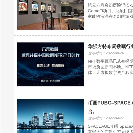
腾云方舟奇幻历险记(SkyA
GameFi项目。此项目围绕
家能够沉浸在奇幻的游戏世界里
华强方特布局数藏行业
发布时间：2022/08/26
NFT数字藏品已从初探
市场负面新闻不断。NFR
体，让虚拟数字资产和实
币圈PUBG–SPACE
台。
发布时间：2022/04/22
SPACEAGE介绍 Spa
有强大的广泛生态系统,$