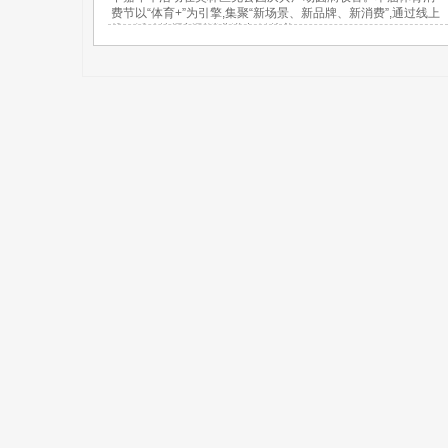
费节以“体育+”为引擎,集聚“新场景、新品牌、新消费”,通过线上
线下活动挖掘新型消费潜力,链接美...