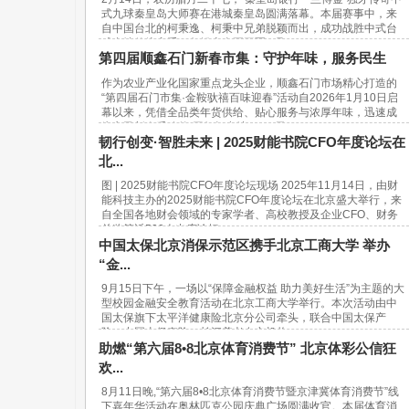
式九球秦皇岛大师赛在港城秦皇岛圆满落幕。本届赛事中，来
自中国台北的柯秉逸、柯秉中兄弟脱颖而出，成功战胜中式台
球内地传统高手，包揽赛事冠亚军，取...
第四届顺鑫石门新春市集：守护年味，服务民生
作为农业产业化国家重点龙头企业，顺鑫石门市场精心打造的
“第四届石门市集·金鞍驮禧百味迎春”活动自2026年1月10日启
幕以来，凭借全品类年货供给、贴心服务与浓厚年味，迅速成
为市民新春采购的“网红打卡地”。37天...
韧行创变·智胜未来 | 2025财能书院CFO年度论坛在
北...
图 | 2025财能书院CFO年度论坛现场 2025年11月14日，由财
能科技主办的2025财能书院CFO年度论坛在北京盛大举行，来
自全国各地财会领域的专家学者、高校教授及企业CFO、财务
总监等近500人出席论坛。...
中国太保北京消保示范区携手北京工商大学 举办
“金...
9月15日下午，一场以“保障金融权益 助力美好生活”为主题的大
型校园金融安全教育活动在北京工商大学举行。本次活动由中
国太保旗下太平洋健康险北京分公司牵头，联合中国太保产
险、中国太保寿险、长江养老在京机构...
助燃“第六届8•8北京体育消费节” 北京体彩公信狂
欢...
8月11日晚,“第六届8•8北京体育消费节暨京津冀体育消费节”线
下嘉年华活动在奥林匹克公园庆典广场圆满收官。本届体育消