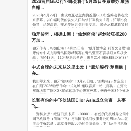
2026首届GEO行业峰会将于5月29日在京举办 聚焦
白帽...
2026年5月29日，由玫瑰互动主办的首届GEO行业峰会将在北
京启幕，以白帽时代的认知入口与信任重构为主题，汇聚协会
领导、品牌高管、技术专家共探行业变革。 峰会从权威政策解
读、实战方法论输出、行业生态共建...
独牙传奇，相拥山海！“仙剑奇侠”赵剑波狂揽200
万加...
独牙传奇，相拥山海！4月25日晚，“独牙兰博金·利百文台尼”独
牙传奇中式九球青岛国际精英赛在青岛蓝宝石赛场迎来终极决
战，历经13天、1104场激烈角逐，来自21个国家和地区的384
位台球高手汇聚一堂，最终，“软塞王...
中式台球的未来从这里出发！“廊坊银行·梦启航｜
在...
我们即未来，独牙“鲲联赛”！3月28日晚，“廊坊银行·梦启航｜
在广阳”2026独牙传奇中式九球·鲲联赛第一站（廊坊）在河北
省廊坊市广阳区SK爆燃运动中心隆重开幕，来自全国34个省级
行政区及海外的940名青少年台球选手...
长和有份的中飞伙法国Elior Asia成立合资 从事
飞...
资料来源：经济日报 长和 （00001） 有份的飞机维修公司中
国飞机服务（简称中飞）与法国飞机回收服务公司Elior Asia签
署合作备忘录，成立各持股50%的合资企业，专门从事飞机拆
解及零件贸...