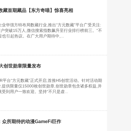
元数藏首期藏品【东方奇喵】惊喜亮相
企业华强方特布局数藏行业,推出“方元数藏”平台广受关注:
户突破15万人,微信搜索指数飙升至行业排行榜前三。“不
也引起热议。在广大用户期待中,...
五大创世勋章限量发布
FR平台“方元数藏”正式开启,首推H5创世活动。针对活动期
提供限量仅15000枚创世勋章,创世勋章包含诸多权益,并
受到用户一致欢迎。坚持“不只是虚...
cles：众所期待的动漫GameFi巨作