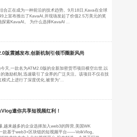
的结合正在成为一种前沿的技术趋势。9月18日,Kava在全球
49上宣布推出了KavaAI,并现场发起了价值2.5万美元的奖
KavaAI。 为什么选择KavaAI ...
2.0版震撼发布,创新机制引领币圈新风尚
天,一款名为ATM2.0版的全新加密货币项目横空出世,以
的激励机制,迅速吸引了业界的广泛关注。该项目不仅在技
模式上进行了深度优化,被誉为“...
lkVlog邀你共享短视频红利！
爆,越来越多的企业选择加入web3的阵营,美国WK
一款基于web3+区块链的短视频平台——VolkVlog。