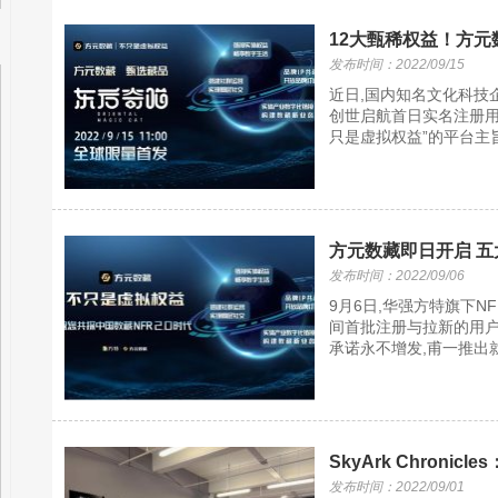
12大甄稀权益！方
发布时间：2022/09/15
近日,国内知名文化科技
创世启航首日实名注册用
只是虚拟权益”的平台主旨
方元数藏即日开启 
发布时间：2022/09/06
9月6日,华强方特旗下N
间首批注册与拉新的用户,
承诺永不增发,甫一推出就
SkyArk Chroni
发布时间：2022/09/01