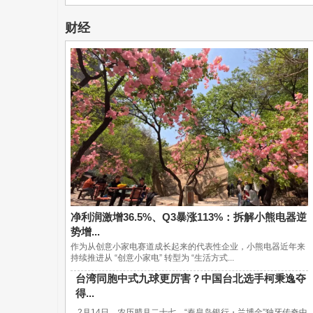
财经
净利润激增36.5%、Q3暴涨113%：拆解小熊电器逆
势增...
作为从创意小家电赛道成长起来的代表性企业，小熊电器近年来
持续推进从 “创意小家电” 转型为 “生活方式...
台湾同胞中式九球更厉害？中国台北选手柯秉逸夺
得...
2月14日，农历腊月二十七，“秦皇岛银行・兰博金”独牙传奇中