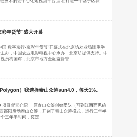
区块链技术的去中心化短视频平台,旨在打造一个基于区块...
京彩年货节”盛大开幕
丰收中国 数字京行-京彩年货节”开幕式在北京坊劝业场隆重举
行主办，中国农业电影电视中心承办，北京坊提供支持。中
视员梅国辉，北京市地方金融监督管...
Polygon）我选择泰山众筹sun4.0，每天1%。
.0 项目背景介绍： 原泰山众筹创始团队（可到江西面见确
末在江西鄱阳启动泰山众筹，开创了泰山众筹模式，运行三年半
个三年半时间，奠定...