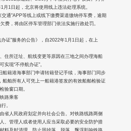
年1月1日起，北京将使用线上违法处理系统。
京交通”APP等线上或线下缴费渠道缴纳停车费，逾期
缴欠费，将由区停车管理部门依法实施行政处罚。
证”服务的公告》，自2022年1月1日起，在上
。
、住所迁址、航线变更等原因在三地之间办理海船
实现“不停航办证”。
、旧船籍港海事部门申请转籍登记手续，海事部门同步
”，船舶所有人可凭上一船籍港签发的有效船舶检验证
检验窗口期。
铁路乘客
施行。
由省人民政府划定并向社会公告。对铁路线路两侧
人、管理人或者使用人应当采取必要的安全防护措
材料及时清理，防止因掉落、脱落、飘浮影响铁路