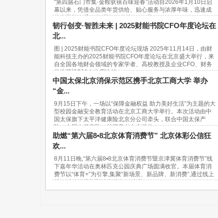
“第四届石门市集·金鞍驮禧百味迎春”活动自2026年1月10日启
幕以来，凭借全品类年货供给、贴心服务与浓厚年味，迅速成
为市民新春采购的“网红打卡地”。37天...
韧行创变·智胜未来 | 2025财能书院CFO年度论坛在
北...
图 | 2025财能书院CFO年度论坛现场 2025年11月14日，由财
能科技主办的2025财能书院CFO年度论坛在北京盛大举行，来
自全国各地财会领域的专家学者、高校教授及企业CFO、财务
总监等近500人出席论坛。...
中国太保北京消保示范区携手北京工商大学 举办
“金...
9月15日下午，一场以“保障金融权益 助力美好生活”为主题的大
型校园金融安全教育活动在北京工商大学举行。本次活动由中
国太保旗下太平洋健康险北京分公司牵头，联合中国太保产
险、中国太保寿险、长江养老在京机构...
助燃“第六届8•8北京体育消费节” 北京体彩公信狂
欢...
8月11日晚,“第六届8•8北京体育消费节暨京津冀体育消费节”线
下嘉年华活动在奥林匹克公园庆典广场圆满收官。本届体育消
费节以“体育+”为引擎,集聚“新场景、新品牌、新消费”,通过线上
线下活动挖掘新型消费潜力,链接美...