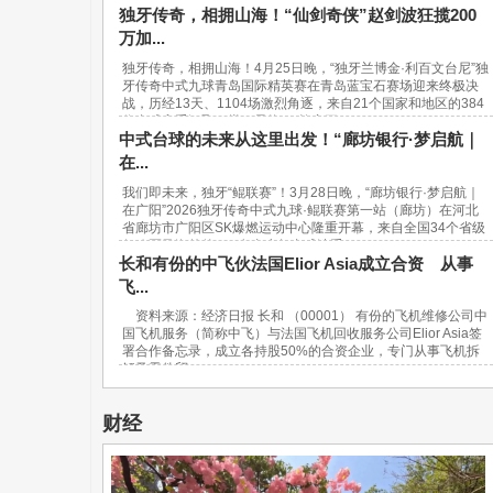
独牙传奇，相拥山海！“仙剑奇侠”赵剑波狂揽200
万加...
独牙传奇，相拥山海！4月25日晚，“独牙兰博金·利百文台尼”独
牙传奇中式九球青岛国际精英赛在青岛蓝宝石赛场迎来终极决
战，历经13天、1104场激烈角逐，来自21个国家和地区的384
位台球高手汇聚一堂，最终，“软塞王...
中式台球的未来从这里出发！“廊坊银行·梦启航｜
在...
我们即未来，独牙“鲲联赛”！3月28日晚，“廊坊银行·梦启航｜
在广阳”2026独牙传奇中式九球·鲲联赛第一站（廊坊）在河北
省廊坊市广阳区SK爆燃运动中心隆重开幕，来自全国34个省级
行政区及海外的940名青少年台球选手...
长和有份的中飞伙法国Elior Asia成立合资 从事
飞...
资料来源：经济日报 长和 （00001） 有份的飞机维修公司中
国飞机服务（简称中飞）与法国飞机回收服务公司Elior Asia签
署合作备忘录，成立各持股50%的合资企业，专门从事飞机拆
解及零件贸...
财经