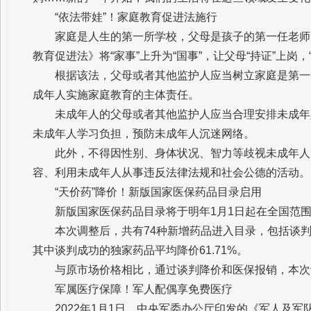
“依法带娃”！家庭教育促进法施行
家庭是人生的第一所学校，父母是孩子的第一任老师。
教育促进法》将“家事”上升为“国事”，让父母“持证”上岗，
根据该法，父母或者其他监护人应当树立家庭是第一
成年人实施家庭教育的主体责任。
未成年人的父母或者其他监护人应当合理安排未成年
未成年人学习负担，预防未成年人沉迷网络。
此外，不得因性别、身体状况、智力等歧视未成年人
容、利用未成年人从事违反法律法规和社会公德的活动。
“天价药”降价！新版国家医保药品目录启用
新版国家医保药品目录将于明年1月1日起在全国范
本次调整后，共有74种新增药品进入目录，包括谈判
其中谈判成功的独家药品平均降价61.71%。
与原市场价格相比，通过谈判降价和医保报销，本次谈
军属医疗保障！军人配偶享免费医疗
2022年1月1日，中央军委办公厅印发的《军人及