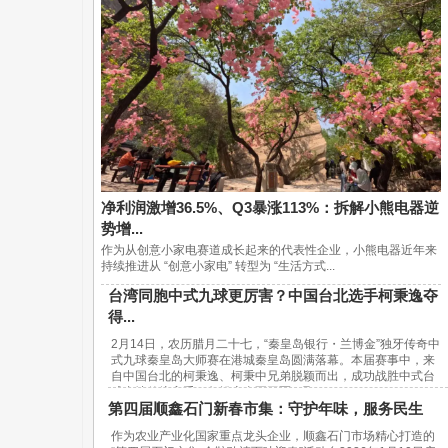
净利润激增36.5%、Q3暴涨113%：拆解小熊电器逆
势增...
作为从创意小家电赛道成长起来的代表性企业，小熊电器近年来
持续推进从 “创意小家电” 转型为 “生活方式...
台湾同胞中式九球更厉害？中国台北选手柯秉逸夺
得...
2月14日，农历腊月二十七，“秦皇岛银行・兰博金”独牙传奇中
式九球秦皇岛大师赛在港城秦皇岛圆满落幕。本届赛事中，来
自中国台北的柯秉逸、柯秉中兄弟脱颖而出，成功战胜中式台
球内地传统高手，包揽赛事冠亚军，取...
第四届顺鑫石门新春市集：守护年味，服务民生
作为农业产业化国家重点龙头企业，顺鑫石门市场精心打造的