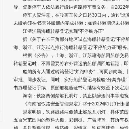
导、督促停车人依法履行缴纳道路停车费义务，自2022
停车人应注意，在驶离车位之日起30日内，通过“北
未缴的须在45天补缴期内完成补缴；如逾补缴期仍未补
江浙沪籍海船转籍登记实现“不停航办证”
据《关于在长三角部分地区试点海船转籍登记“不停航办
海、浙江、江苏试点推行海船转籍登记“不停航办证”服务
根据《公告》，上海、浙江、江苏籍海船因船舶交易
转籍登记时，不再需要将在外营运的船舶调回船籍港，即可
船舶所有人通过转籍登记“并跑申办”，可同步向新
审批、同步发证。同时，实行船舶登记与检验“分离办理
书办理登记手续，原船舶检验证书可继续有效至下次定期
海南：铁路两侧禁燃孔明灯，禁止以醉酒闹事等滋扰
《海南省铁路安全管理规定》将于2022年1月1日起
规定明确，铁路线路两侧禁止燃放孔明灯，具体范围
五百米范围内的塑料大棚、彩钢棚、广告牌等，其所有权
施，并对塑料薄膜、锡箔纸、彩钢瓦、铁皮等建造、构造