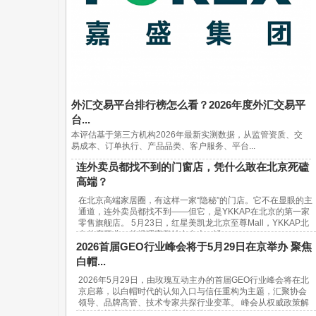
外汇交易平台排行榜怎么看？2026年度外汇交易平
台...
本评估基于第三方机构2026年最新实测数据，从监管资质、交
易成本、订单执行、产品品类、客户服务、平台...
连外卖员都找不到的门窗店，凭什么敢在北京死磕
高端？
在北京高端家居圈，有这样一家“隐秘”的门店。它不在显眼的主
通道，连外卖员都找不到——但它，是YKKAP在北京的第一家
零售旗舰店。 5月23日，红星美凯龙北京至尊Mall，YKKAP北
京首店开业。总经理宋鹏站在台上，讲...
2026首届GEO行业峰会将于5月29日在京举办 聚焦
白帽...
2026年5月29日，由玫瑰互动主办的首届GEO行业峰会将在北
京启幕，以白帽时代的认知入口与信任重构为主题，汇聚协会
领导、品牌高管、技术专家共探行业变革。 峰会从权威政策解
读、实战方法论输出、行业生态共建...