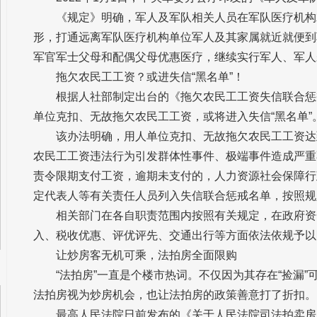
《规定》明确，军人及军队相关人员在军队医疗机构
形，打通远离军队医疗机构单位军人及其家属就近就便到
军官军士父母和配偶父母优惠医疗，继续实行军人、军人
拖欠农民工工资？或进失信“黑名单”！
根据人社部制定出台的《拖欠农民工工资失信联合惩
单位克扣、无故拖欠农民工工资，或将进入失信“黑名单”
该办法明确，用人单位克扣、无故拖欠农民工工资达
农民工工资违法行为引发群体性事件、极端事件造成严重
责令限期支付工资，逾期未支付的，人力资源社会保障行
定代表人等有关责任人员列入失信联合惩戒名单，按照规
相关部门在各自职责范围内按照有关规定，在政府资
入、税收优惠、评优评先、交通出行等方面依法依规予以
让炒房客无机可乘，法拍房全面限购
“法拍房”一直是个楼市热词。不仅因为其存在“捡漏”
法拍房视为炒房机会，也让法拍房的政策善意打了折扣。
最高人民法院日前发布的《关于人民法院司法拍卖房产