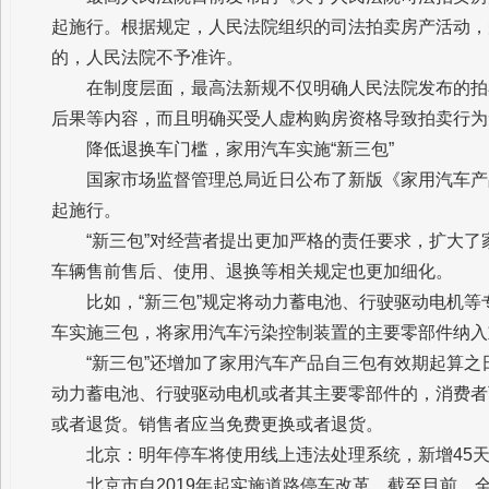
起施行。根据规定，人民法院组织的司法拍卖房产活动，
的，人民法院不予准许。
在制度层面，最高法新规不仅明确人民法院发布的拍
后果等内容，而且明确买受人虚构购房资格导致拍卖行为
降低退换车门槛，家用汽车实施“新三包”
国家市场监督管理总局近日公布了新版《家用汽车产品
起施行。
“新三包”对经营者提出更加严格的责任要求，扩大了
车辆售前售后、使用、退换等相关规定也更加细化。
比如，“新三包”规定将动力蓄电池、行驶驱动电机
车实施三包，将家用汽车污染控制装置的主要零部件纳入
“新三包”还增加了家用汽车产品自三包有效期起算
动力蓄电池、行驶驱动电机或者其主要零部件的，消费者
或者退货。销售者应当免费更换或者退货。
北京：明年停车将使用线上违法处理系统，新增45
北京市自2019年起实施道路停车改革，截至目前，全