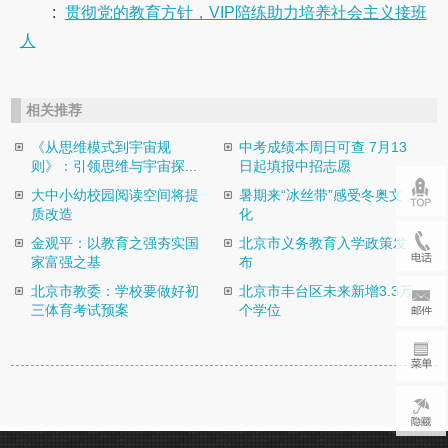
:
贯彻党的教育方针，VIP陪练助力培养社会主义接班
人
相关推荐
《从思维模式到宇宙规
中考成绩本周日可查 7月13
则》：引领思维与宇宙探...
日起填报中招志愿
大中小幼校园阅读空间将提
暑期来“冰丝带”感受冬奥文
质改造
化
金观平：以教育之强夯实国
北京市义务教育入学政策发
家富强之基
布
北京市教委：学校要做好初
北京市丰台区未来新增3.3万
三体育考试预案
个学位