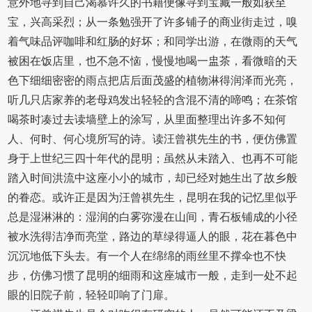
意外地寻到自己渴慕许久的书籍便像寻到宝藏一般如获至
宝，兴高采烈；从一条勉强开了许多铺子的商业街走过，嗅
着气味品评咖啡和红肠的好坏；和同学出游，在微雨的天气
被困在饭店里，也不急不恼，慢慢地喝一盅茶，看微暗的天
色下细细密密的雨点把店后面茂盛的植物淋得润泽而光亮，
听几只店家养的老母鸡发出轻轻的含混不清的啼鸣；在茶馆
喝茶时凑过去读墙壁上的涂写，从里面整理出许多不知何
人、何时、何心境所写的诗。读汪曾祺先生的书，便仿佛置
身于上世纪三四十年代的昆明；虽然从未踏入、也再不可能
踏入时间洪流中这座小小的城市，却已经对她生出了故乡般
的眷恋。或许正是因为汪曾祺先生，昆明在我的记忆里似乎
总是湿淋淋的：湿润的白雾弥漫在山间，青石板铺成的小径
被水洗得洁净而亮堂，路边的草绿得逼人的眼，花在暮色中
沉沉地低下头去。有一个人在绵绵的雨丝里不撑伞也不快
步，仿佛习惯了昆明的细雨和这座城市一般，走到一处不起
眼的旧院子前，轻轻叩响了门扉。