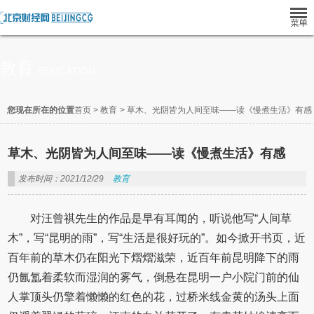
教育
EDUCATION
您现在所在的位置
首页
>
教育
>
草木、光阴皆为人间至味­­­——读《慢煮生活》有感
草木、光阴皆为人间至味­­­——读《慢煮生活》有感
发布时间：2021/12/29
教育
对汪曾祺先生的作品是早有耳闻的，听说他写“人间草
木”，写“昆明的雨”，写“生活是很好玩的”。如今掀开书页，近
百年前的草木仍在阳光下熠熠滋荣，近百年前昆明降下的雨
仍氤氲着柔软而湿润的雾气，倒悬在昆明一户小院门前的仙
人掌顶头仍擎着懒懒的红色的花，过桥米线金黄的汤头上面