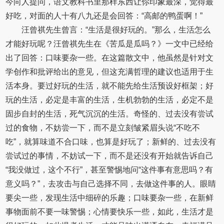
今向人提问，语文教科书里那样东西让你印象最深，觉得最
好吃，对面的人十有八九还是会回答：“高邮的鸭蛋啊！”
汪曾祺先生曾言：“生活是很好玩的。”那么，生活怎么
才能好玩呢？汪曾祺先生在《苦瓜是瓜吗？》一文中已经给
出了回答：口味要杂一些。在这篇散文中，他虽然是针对文
学创作和批评给出的意见，但这充满哲理的建议也适用于生
活本身。要过好玩的生活，就不能先给生活预设好框架；好
玩的生活，必定是丰富的生活，生机勃勃的生活，必定不是
固步自封的生活，死气沉沉的生活。奇怪的、过去没有尝试
过的食物，不妨尝一下，而不是立刻皱紧眉头说“不吃不
吃”，就算味道不合口味，也算是好玩了；新鲜的、过去没有
尝试过的事情，不妨试一下，而不是还没有开始就告诉自己
“我没做过，这个不行”，甚至警惕地问“这件事有意思吗？有
意义吗？”，去攻击与自己选择不同，去做这件事的人。眼睛
要尖一些，发现生活中细碎的乐趣；口味要杂一些，在新鲜
事物面前不要一味警惕；心情要快乐一些，如此，生活才是