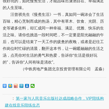
很好玩的，如此慢煮生活，才能品味出潇洒自在、幸福满足
的人生至味。
汪曾祺先生《慢煮生活》一书，真如同一碗浓会了生活
百味，精心烹制而成的热汤，其中有草木、饮食、光阴、历
史等诸多佐料，却汇成同一种幸福、满足、优雅、快乐的生
活之味。请你也挑选一段时间吧，不一定要是阳光融融的午
后，也可以是结束了一天工作的疲惫的夜晚，或者是赶往工
作岗位时忙碌的清晨，翻开这本书，让一碗暖融融的生活之
汤，点亮你对生活的勇气和热爱，告诉你“生活是很好玩
的”，告诉你“人间有味是清欢”。
（中铁房地产集团北京投资管理有限公司 孟淼）
:
第一家与人民音乐出版社达成战略合作，VIP陪练构
建在线音乐陪练生态