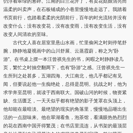
仍浮着翠绿的葱碎。江南的白兰花开了，有卖花姑娘清亮而
温柔的叫卖声，在石板铺成的小巷里慢慢地走远了。我踏着
书页前行，也踏着柔柔的光阴前行，百年的时光流转并没有
改变什么：没有改变花，没有改变雨，没有改变生活，没有
改变人间清欢的至味。
古代文人喜在居室里悬山水画，忙里偷闲之时则停笔舒
腕，静静地凝视画中的山川舒展、云蒸霞蔚，称之为“卧
游”。在书桌上摆一本汪曾祺先生的书，闲暇之时静静读几
页，繁忙之时抽空翻两下，也有“卧游”之感。汪曾祺先生一
生所到之处甚多，五湖四海、大江南北，他几乎都记有见
闻，但要说起他一生痴绝处，总得是昆明。抗战之时，他为
求学奔至昆明，就读于西南联大。国破山河的时候，物资紧
缺、生活匮乏，一天天似乎都有绝望的影子笼罩在头顶上，
他却能在最暗淡、最绝望的现实的角落里，慢慢地品咂出生
活的一点甜味来。他在翠湖看鱼，泡茶馆，看满眼热热烈烈
的花在西南中国开得繁茂；在书店里流连，从书架的最顶层