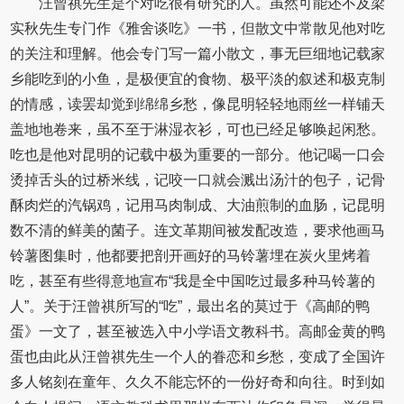
汪曾祺先生是个对吃很有研究的人。虽然可能还不及梁
实秋先生专门作《雅舍谈吃》一书，但散文中常散见他对吃
的关注和理解。他会专门写一篇小散文，事无巨细地记载家
乡能吃到的小鱼，是极便宜的食物、极平淡的叙述和极克制
的情感，读罢却觉到绵绵乡愁，像昆明轻轻地雨丝一样铺天
盖地地卷来，虽不至于淋湿衣衫，可也已经足够唤起闲愁。
吃也是他对昆明的记载中极为重要的一部分。他记喝一口会
烫掉舌头的过桥米线，记咬一口就会溅出汤汁的包子，记骨
酥肉烂的汽锅鸡，记用马肉制成、大油煎制的血肠，记昆明
数不清的鲜美的菌子。连文革期间被发配改造，要求他画马
铃薯图集时，他都要把剖开画好的马铃薯埋在炭火里烤着
吃，甚至有些得意地宣布“我是全中国吃过最多种马铃薯的
人”。关于汪曾祺所写的“吃”，最出名的莫过于《高邮的鸭
蛋》一文了，甚至被选入中小学语文教科书。高邮金黄的鸭
蛋也由此从汪曾祺先生一个人的眷恋和乡愁，变成了全国许
多人铭刻在童年、久久不能忘怀的一份好奇和向往。时到如