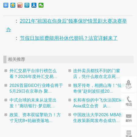
:
2021年“祖国在你身后”领事保护情景剧大赛决赛举
办
:
节假日加班费能用补休代替吗？法官详解来了
相关推荐
外汇交易平台排行榜怎么
连外卖员都找不到的门窗
看？2026年度外汇交易...
店，凭什么敢在北京死...
2026首届GEO行业峰会将于
独牙传奇，相拥山海！“仙剑
5月29日在京举办 聚...
奇侠”赵剑波狂揽20...
中式台球的未来从这里出
长和有份的中飞伙法国Elior
发！“廊坊银行·梦启航...
Asia成立合资 从...
政策、资本双猛擎助力！方
中国政法大学2026 MBA招
寸无忧B+轮融资落地...
生政策新闻发布会成功...