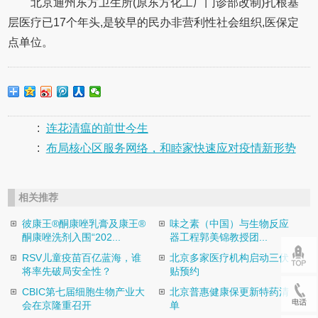
北京通州东方卫生所(原东方化工厂门诊部改制)扎根基
层医疗已17个年头,是较早的民办非营利性社会组织,医保定
点单位。
:
连花清瘟的前世今生
:
布局核心区服务网络，和睦家快速应对疫情新形势
相关推荐
彼康王®酮康唑乳膏及康王®
味之素（中国）与生物反应
酮康唑洗剂入围“202...
器工程郭美锦教授团...
​RSV儿童疫苗百亿蓝海，谁
北京多家医疗机构启动三伏
将率先破局安全性？
贴预约
CBIC第七届细胞生物产业大
北京普惠健康保更新特药清
会在京隆重召开
单