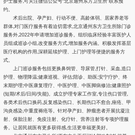
护士服务,可关注微信公众号“北京通州东方卫生所”联系预
约。
术后出院、孕产妇、行动不便、高龄体弱、居家养老等
群体,对门医疗服务有着迫切需求,北京通州东方卫生所除门诊
服务外,2022年申请增加巡诊服务。组织临床经验丰富医护人
员组成巡诊小组,改变服务方式,增加服务内涵。积极发挥基层
医疗机构的作用,深耕延续护理、上门护理等便捷的服务方
式。
上门巡诊服务包括更换鼻饲管、导尿管,打针、采血,造口
护理、物理降温;健康巡视、评估;陪诊、助医;安宁疗护、终
末期护理;中医康复理疗、中医护理、中医脚病修治;健康照护
(短期/术后/日间/失能)。成立护理专家工作室,专注伤口管理,
各类术后伤口换药,反复感染伤口、长期伤口不愈合,痤疮、甲
沟炎感染,中重度褥疮等。针对孕产妇、肿瘤患者开展抗凝注
射、保胎注射、免疫注射、化疗针、营养注射等专项护理服
务。让居民就医有更多获得感,生活更幸福更美好。