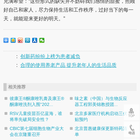
充满希望：“这些形式的缺失并不妨碍我们感情的甜蜜，照顾
好自己和家人，尽力保持生活和工作秩序，过好当下的每一
天，就能迎来更好的明天。”
:
创新药纷纷上榜为患者减负
:
合理的使用养老产品 提升老年人的生活品质
相关推荐
彼康王®酮康唑乳膏及康王®
味之素（中国）与生物反应
酮康唑洗剂入围“202...
器工程郭美锦教授团...
​RSV儿童疫苗百亿蓝海，谁
北京多家医疗机构启动三伏
将率先破局安全性？
贴预约
CBIC第七届细胞生物产业大
北京普惠健康保更新特药清
会在京隆重召开
单