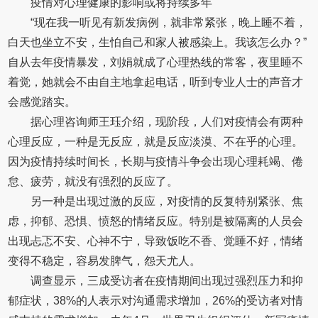
疫情对心理健康的影响或将持续多年
“现在我一听见有新发病例，就非常紧张，晚上睡不着，
白天也坐立不安，生怕自己和家人被感染上。我该怎么办？”
自从去年疫情暴发，刘娟就成了心理热线的常客，夜里睡不
着觉，她就会不由自主地拿起电话，听到专业人士的声音才
会感觉踏实。
据心理咨询师王珏介绍，现阶段，人们对疫情会有两种
心理反应，一种是无反应，就是反应淡漠、不在乎的心理。
因为疫情持续时间长，长期与疫情斗争会出现心理耗竭、倦
怠、疲劳，就没有强烈的反应了。
另一种是出现过激的反应，对疫情的反复特别紧张、焦
虑，抑郁、恐惧、愤怒的情绪反应。特别是被隔离的人员会
出现忐忑不安、心神不宁，导致饭吃不香、觉睡不好，情绪
变得不稳定，容易发脾气，怨天尤人。
调查显示，三成受访者在疫情期间出现过强烈压力和抑
郁症状，38%的人表示对沟通需求增加，26%的受访者对情