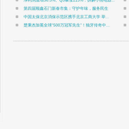
净利润激增36.5%、Q3暴涨113%：拆解小熊电器...
第四届顺鑫石门新春市集：守护年味，服务民生
中国太保北京消保示范区携手北京工商大学 举...
楚秉杰加冕全球“500万冠军先生”！独牙传奇中...