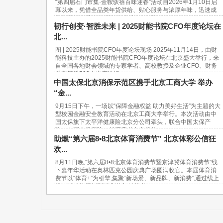
“第四届石门市集·金鞍驮禧百味迎春”活动自2026年1月10日启
幕以来，凭借全品类年货供给、贴心服务与浓厚年味，迅速成
为市民新春采购的“网红打卡地”。37天...
韧行创变·智胜未来 | 2025财能书院CFO年度论坛在
北...
图 | 2025财能书院CFO年度论坛现场 2025年11月14日，由财
能科技主办的2025财能书院CFO年度论坛在北京盛大举行，来
自全国各地财会领域的专家学者、高校教授及企业CFO、财务
总监等近500人出席论坛。...
中国太保北京消保示范区携手北京工商大学 举办
“金...
9月15日下午，一场以“保障金融权益 助力美好生活”为主题的大
型校园金融安全教育活动在北京工商大学举行。本次活动由中
国太保旗下太平洋健康险北京分公司牵头，联合中国太保产
险、中国太保寿险、长江养老在京机构...
助燃“第六届8•8北京体育消费节” 北京体彩公信狂
欢...
8月11日晚,“第六届8•8北京体育消费节暨京津冀体育消费节”线
下嘉年华活动在奥林匹克公园庆典广场圆满收官。本届体育消
费节以“体育+”为引擎,集聚“新场景、新品牌、新消费”,通过线上
线下活动挖掘新型消费潜力,链接美...