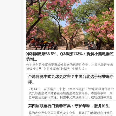
净利润激增36.5%、Q3暴涨113%：拆解小熊电器逆
势增...
作为从创意小家电赛道成长起来的代表性企业，小熊电器近年来
持续推进从 “创意小家电” 转型为 “生活方式...
台湾同胞中式九球更厉害？中国台北选手柯秉逸夺
得...
2月14日，农历腊月二十七，“秦皇岛银行・兰博金”独牙传奇中
式九球秦皇岛大师赛在港城秦皇岛圆满落幕。本届赛事中，来
自中国台北的柯秉逸、柯秉中兄弟脱颖而出，成功战胜中式台
球内地传统高手，包揽赛事冠亚军，取...
第四届顺鑫石门新春市集：守护年味，服务民生
作为农业产业化国家重点龙头企业，顺鑫石门市场精心打造的