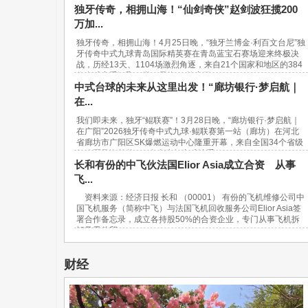
独牙传奇，相拥山海！“仙剑奇侠”赵剑波狂揽200
万加...
独牙传奇，相拥山海！4月25日晚，“独牙兰博金·利百文台尼”独
牙传奇中式九球青岛国际精英赛在青岛蓝宝石赛场迎来终极决
战，历经13天、1104场激烈角逐，来自21个国家和地区的384
位台球高手汇聚一堂，最终，“软塞王...
中式台球的未来从这里出发！“廊坊银行·梦启航｜
在...
我们即未来，独牙“鲲联赛”！3月28日晚，“廊坊银行·梦启航｜
在广阳”2026独牙传奇中式九球·鲲联赛第一站（廊坊）在河北
省廊坊市广阳区SK爆燃运动中心隆重开幕，来自全国34个省级
行政区及海外的940名青少年台球选手...
长和有份的中飞伙法国Elior Asia成立合资 从事
飞...
资料来源：经济日报 长和 （00001） 有份的飞机维修公司中
国飞机服务（简称中飞）与法国飞机回收服务公司Elior Asia签
署合作备忘录，成立各持股50%的合资企业，专门从事飞机拆
解及零件贸...
财经