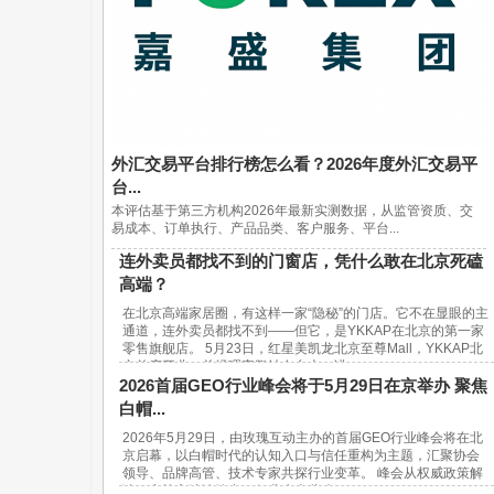
外汇交易平台排行榜怎么看？2026年度外汇交易平
台...
本评估基于第三方机构2026年最新实测数据，从监管资质、交
易成本、订单执行、产品品类、客户服务、平台...
连外卖员都找不到的门窗店，凭什么敢在北京死磕
高端？
在北京高端家居圈，有这样一家“隐秘”的门店。它不在显眼的主
通道，连外卖员都找不到——但它，是YKKAP在北京的第一家
零售旗舰店。 5月23日，红星美凯龙北京至尊Mall，YKKAP北
京首店开业。总经理宋鹏站在台上，讲...
2026首届GEO行业峰会将于5月29日在京举办 聚焦
白帽...
2026年5月29日，由玫瑰互动主办的首届GEO行业峰会将在北
京启幕，以白帽时代的认知入口与信任重构为主题，汇聚协会
领导、品牌高管、技术专家共探行业变革。 峰会从权威政策解
读、实战方法论输出、行业生态共建...