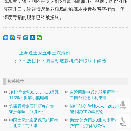
况来看，短时间内再次达到6月底的高点并不容易，肉价可能
震荡几日，较好情况是养殖场能够基本接近盈亏平衡点，但
深度亏损的现象已经被扭转。
:
上海迪士尼五年三次涨价
:
7月25日起下调自动取款机跨行取现手续费
相关推荐
净利润激增36.5%、Q3暴涨
台湾同胞中式九球更厉害？
113%：拆解小熊电器...
中国台北选手柯秉逸...
第四届顺鑫石门新春市集：
韧行创变·智胜未来 | 2025财
守护年味，服务民生
能书院CFO年度论...
中国太保北京消保示范区携
助燃“第六届8•8北京体育消
手北京工商大学 举...
费节” 北京体彩公信...