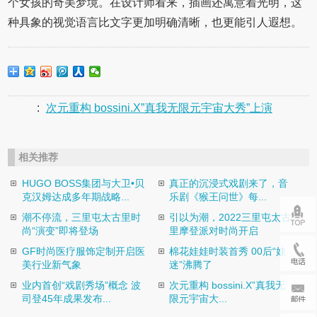
个女孩的奇美梦境。在设计师看来，插画还寓意着光明，这
种具象的视觉语言比文字更加明确清晰，也更能引人遐想。
:
次元重构 bossini.X”真我无限元宇宙大秀”上演
相关推荐
HUGO BOSS集团与大卫•贝
真正的沉浸式戏剧来了，音
克汉姆达成多年期战略...
乐剧《猴王问世》每...
潮不停流，三里屯太古里时
引以为潮，2022三里屯太古
尚“演变”即将登场
里摩登派对时尚开启
GF时尚医疗服饰定制开启医
棉花娃娃时装首秀 00后“娃
美行业新气象
迷”沸腾了
业内首创“戏剧秀场”概念 波
次元重构 bossini.X”真我无
司登45年成果发布...
限元宇宙大...