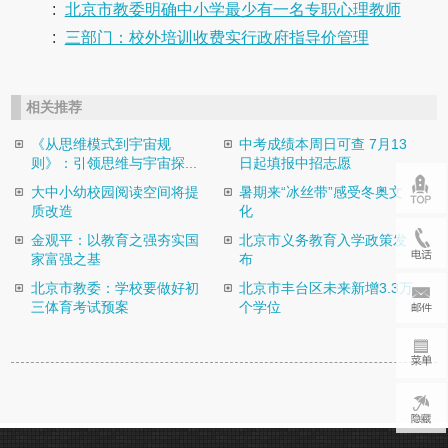
:
北京市教委明确中小学最少有一名专职心理教师
:
三部门：校外培训收费实行政府指导价管理
相关推荐
《从思维模式到宇宙规
中考成绩本周日可查 7月13
则》：引领思维与宇宙探...
日起填报中招志愿
大中小幼校园阅读空间将提
暑期来“冰丝带”感受冬奥文
质改造
化
金观平：以教育之强夯实国
北京市义务教育入学政策发
家富强之基
布
北京市教委：学校要做好初
北京市丰台区未来新增3.3万
三体育考试预案
个学位