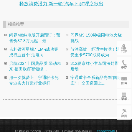
:
释放消费潜力 新一轮“汽车下乡”呼之欲出
相关推荐
问界M8纯电版开启预订：预
问界M9 150秒极限电池火烧
售价37.8万元起，最...
挑战
吉利银河星舰7 EM-i成功完
节油高效，舒适性拉满！延
成行业首个“油电同...
安重卡S700或将成为...
启航2024丨国典品质 绿动未
312辆京牌小客车司法处置
来 福田欧辉智领绿...
启动
用一次就爱上，宇通轻卡凭
宇通重卡全系新品亮剑“国际
专业实力打造行业标杆
庄”！ 全国巡回上...
版权所有 ©2026 北京财经网 |
| 广告内容合作微信：
759932345
|