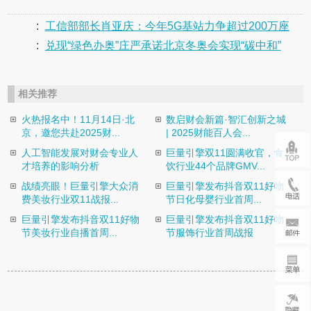
:
工信部部长肖亚庆：今年5G基站力争超过200万座
:
兑现“绿色办奥”庄严承诺北京冬奥会实现“碳中和”
相关推荐
火热报名中！11月14日·北
数启财会新篇·智汇创新之城
京，邀您共赴2025财...
| 2025财能百人会...
人工智能发展对财会专业人
巨量引擎双11圆满收官，食
才培养的影响分析
饮行业44个品牌GMV...
战绩亮眼！巨量引擎大众消
巨量引擎发布抖音双11好物
费美妆行业双11战报...
节日化母婴行业首周...
巨量引擎发布抖音双11好物
巨量引擎发布抖音双11好物
节美妆行业自播首周...
节服饰行业首周战报