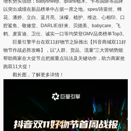
增长势头强劲；babysheep、iplant/植木、卡布国际等品牌
以突出成绩在新品榜单中占据一席之地。spes/诗裴丝、蜂
花、潘婷、立白、蓝月亮、沫檬、植护、维达、心相印、口
腔鲨鱼、敬修堂、DARLIE/好来、贝德美、babycare、飞
鹤、麦富迪、卫仕、诚实一口等均荣登GMV品类榜单Top3。
巨量引擎平台在双11好物节之际推出【抖音商城双11好
物节作战必胜攻略】，以“人群、货品、流量”三大营销势能
帮助商家在大促节点把握重点玩法及关键动作，助力商家抢
跑双11大促！
戳长图，了解更多详情！