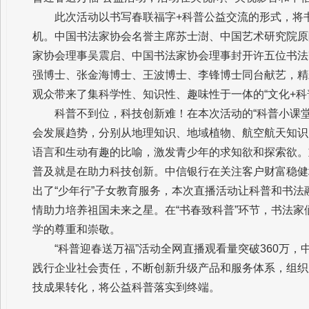
此次活动以书写春联福字+科普公益交流的形式，将
机。中国书法家协会名誉主席苏士澍、中国艺术研究院原
家协会理事吴震启、中国书法家协会理事封开许五位书法
强博士、张金海博士、王波博士、李锋博士同台献艺，精彩
观众带来了集科学性、知识性、趣味性于一体的“文化+科
科普不到位，科技创新难！在本次活动的“科普小课
会发展趋势，分别从地理知识、地域植物、航空航天知识
语言和生动有趣的比喻，激发青少年的求知欲和探索欲。
普及就是在助力科技创新。中信银行在关注客户财富稳健
出了“少年行”子女教育服务，本次直播活动让科普和书
情助力培养祖国未来之星。在“书春致科普”环节，书法
学的尊重和崇敬。
“科普迎春送万福”活动全网直播观看量突破360万
践行企业社会责任，不断创新升级产品和服务体系，组织
技成果转化，将公益科普落实到终端。