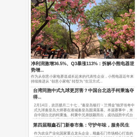
净利润激增36.5%、Q3暴涨113%：拆解小熊电器逆
势增...
作为从创意小家电赛道成长起来的代表性企业，小熊电器近年来
持续推进从 “创意小家电” 转型为 “生活方式...
台湾同胞中式九球更厉害？中国台北选手柯秉逸夺
得...
2月14日，农历腊月二十七，“秦皇岛银行・兰博金”独牙传奇中
式九球秦皇岛大师赛在港城秦皇岛圆满落幕。本届赛事中，来
自中国台北的柯秉逸、柯秉中兄弟脱颖而出，成功战胜中式台
球内地传统高手，包揽赛事冠亚军，取...
第四届顺鑫石门新春市集：守护年味，服务民生
作为农业产业化国家重点龙头企业，顺鑫石门市场精心打造的