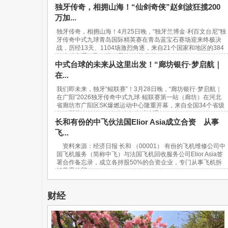
独牙传奇，相拥山海！“仙剑奇侠”赵剑波狂揽200
万加...
独牙传奇，相拥山海！4月25日晚，“独牙兰博金·利百文台尼”独
牙传奇中式九球青岛国际精英赛在青岛蓝宝石赛场迎来终极决
战，历经13天、1104场激烈角逐，来自21个国家和地区的384
位台球高手汇聚一堂，最终，“软塞王...
中式台球的未来从这里出发！“廊坊银行·梦启航｜
在...
我们即未来，独牙“鲲联赛”！3月28日晚，“廊坊银行·梦启航｜
在广阳”2026独牙传奇中式九球·鲲联赛第一站（廊坊）在河北
省廊坊市广阳区SK爆燃运动中心隆重开幕，来自全国34个省级
行政区及海外的940名青少年台球选手...
长和有份的中飞伙法国Elior Asia成立合资 从事
飞...
资料来源：经济日报 长和 （00001） 有份的飞机维修公司中
国飞机服务（简称中飞）与法国飞机回收服务公司Elior Asia签
署合作备忘录，成立各持股50%的合资企业，专门从事飞机拆
解及零件贸...
财经