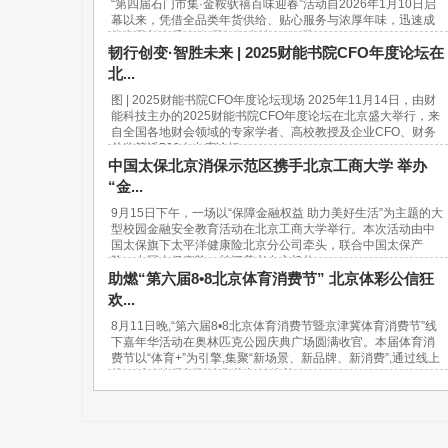
“第四届石门市集·金鞍驮禧百味迎春”活动自2026年1月10日启
幕以来，凭借全品类年货供给、贴心服务与浓厚年味，迅速成
为市民新春采购的“网红打卡地”。37天...
韧行创变·智胜未来 | 2025财能书院CFO年度论坛在
北...
图 | 2025财能书院CFO年度论坛现场 2025年11月14日，由财
能科技主办的2025财能书院CFO年度论坛在北京盛大举行，来
自全国各地财会领域的专家学者、高校教授及企业CFO、财务
总监等近500人出席论坛。...
中国太保北京消保示范区携手北京工商大学 举办
“金...
9月15日下午，一场以“保障金融权益 助力美好生活”为主题的大
型校园金融安全教育活动在北京工商大学举行。本次活动由中
国太保旗下太平洋健康险北京分公司牵头，联合中国太保产
险、中国太保寿险、长江养老在京机构...
助燃“第六届8•8北京体育消费节” 北京体彩公信狂
欢...
8月11日晚,“第六届8•8北京体育消费节暨京津冀体育消费节”线
下嘉年华活动在奥林匹克公园庆典广场圆满收官。本届体育消
费节以“体育+”为引擎,集聚“新场景、新品牌、新消费”,通过线上
线下活动挖掘新型消费潜力,链接美...