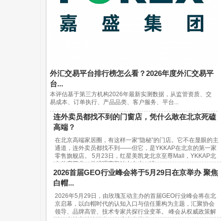
外汇交易平台排行榜怎么看？2026年度外汇交易平
台...
本评估基于第三方机构2026年最新实测数据，从监管资质、交
易成本、订单执行、产品品类、客户服务、平台...
连外卖员都找不到的门窗店，凭什么敢在北京死磕
高端？
在北京高端家居圈，有这样一家“隐秘”的门店。它不在显眼的主
通道，连外卖员都找不到——但它，是YKKAP在北京的第一家
零售旗舰店。 5月23日，红星美凯龙北京至尊Mall，YKKAP北
京首店开业。总经理宋鹏站在台上，讲...
2026首届GEO行业峰会将于5月29日在京举办 聚焦
白帽...
2026年5月29日，由玫瑰互动主办的首届GEO行业峰会将在北
京启幕，以白帽时代的认知入口与信任重构为主题，汇聚协会
领导、品牌高管、技术专家共探行业变革。 峰会从权威政策解
读、实战方法论输出、行业生态共建...