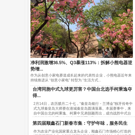
净利润激增36.5%、Q3暴涨113%：拆解小熊电器逆
势增...
作为从创意小家电赛道成长起来的代表性企业，小熊电器近年来
持续推进从 “创意小家电” 转型为 “生活方式...
台湾同胞中式九球更厉害？中国台北选手柯秉逸夺
得...
2月14日，农历腊月二十七，“秦皇岛银行・兰博金”独牙传奇中
式九球秦皇岛大师赛在港城秦皇岛圆满落幕。本届赛事中，来
自中国台北的柯秉逸、柯秉中兄弟脱颖而出，成功战胜中式台
球内地传统高手，包揽赛事冠亚军，取...
第四届顺鑫石门新春市集：守护年味，服务民生
作为农业产业化国家重点龙头企业，顺鑫石门市场精心打造的