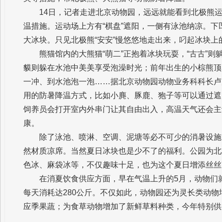
14日，记者走进北京动物园，远远就能看到北极熊
温措施。运动场上方有“棋盘”遮阳，一侧有泳池纳凉。
大冰块。只见北极熊“安安”慢悠悠地走出来，叼起冰块上
熊猫馆内的大熊猫“萌二”正抱着冰块玩耍，“古古”
貘则躲在水池中美美享受泡澡时光；前年出生的小棕熊顶
一冲、到水池泡一泡……据北京动物园动物业务科科长卢
用的防暑降温方式，比如小麂、豚鹿、狍子等可以通过遮
饲养员会打开室内外串门让其自由出入，高温天气还会主
康。
除了泳池、喷淋、空调、泥塘等必不可少的消暑设施
然材质凉席。当然夏日冰块也是少不了的福利。公园为北
色冰、麻袋冰等，不仅趣味十足，也为这个夏日增添丝丝
在消夏饮食供应方面，早在气温上升的5月，动物们
每天消耗达280公斤。不仅如此，动物园还为灵长类动
应季果蔬；为食草动物增加了新鲜草料种类，今年特别供