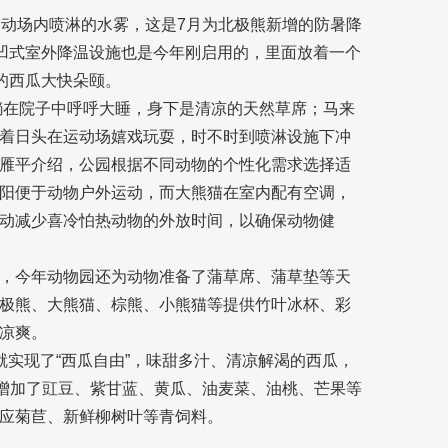
运动场内喷淋的水雾，这是7月为北极熊新增的防暑降
下凹式室外降温设施也是今年刚启用的，里面放着一个
的西瓜大快朵颐。
则躺在院子中呼呼大睡，身下是清凉的天然草席；马来
着日头在运动场嬉戏玩耍，时不时到喷淋设施下冲
雁平介绍，公园根据不同动物的个性化需求选择适
阳便于动物户外运动，而大熊猫在室内配有空调，
动减少喜冷怕热动物的外放时间，以确保动物健
，今年动物园还为动物准备了蒲草席、蒲草垫等天
极熊、大熊猫、棕熊、小熊猫等提供竹叶冰杯、彩
凉爽。
就实现了“西瓜自由”，味甜多汁、清凉解渴的西瓜，
物增加了豇豆、紫甘蓝、黄瓜、油麦菜、油桃、芒果等
应菊苣、新鲜柳树叶等青饲料。