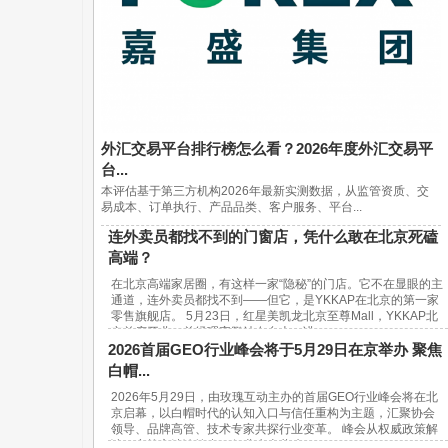
外汇交易平台排行榜怎么看？2026年度外汇交易平
台...
本评估基于第三方机构2026年最新实测数据，从监管资质、交
易成本、订单执行、产品品类、客户服务、平台...
连外卖员都找不到的门窗店，凭什么敢在北京死磕
高端？
在北京高端家居圈，有这样一家“隐秘”的门店。它不在显眼的主
通道，连外卖员都找不到——但它，是YKKAP在北京的第一家
零售旗舰店。 5月23日，红星美凯龙北京至尊Mall，YKKAP北
京首店开业。总经理宋鹏站在台上，讲...
2026首届GEO行业峰会将于5月29日在京举办 聚焦
白帽...
2026年5月29日，由玫瑰互动主办的首届GEO行业峰会将在北
京启幕，以白帽时代的认知入口与信任重构为主题，汇聚协会
领导、品牌高管、技术专家共探行业变革。 峰会从权威政策解
读、实战方法论输出、行业生态共建...