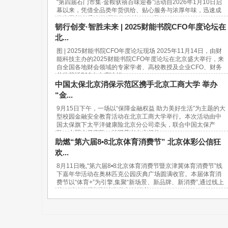
“第四届石门市集·金鞍驮禧百味迎春”活动自2026年1月10日启
幕以来，凭借全品类年货供给、贴心服务与浓厚年味，迅速成
为市民新春采购的“网红打卡地”。37天...
韧行创变·智胜未来 | 2025财能书院CFO年度论坛在
北...
图 | 2025财能书院CFO年度论坛现场 2025年11月14日，由财
能科技主办的2025财能书院CFO年度论坛在北京盛大举行，来
自全国各地财会领域的专家学者、高校教授及企业CFO、财务
总监等近500人出席论坛。...
中国太保北京消保示范区携手北京工商大学 举办
“金...
9月15日下午，一场以“保障金融权益 助力美好生活”为主题的大
型校园金融安全教育活动在北京工商大学举行。本次活动由中
国太保旗下太平洋健康险北京分公司牵头，联合中国太保产
险、中国太保寿险、长江养老在京机构...
助燃“第六届8•8北京体育消费节” 北京体彩公信狂
欢...
8月11日晚,“第六届8•8北京体育消费节暨京津冀体育消费节”线
下嘉年华活动在奥林匹克公园庆典广场圆满收官。本届体育消
费节以“体育+”为引擎,集聚“新场景、新品牌、新消费”,通过线上
线下活动挖掘新型消费潜力,链接美...