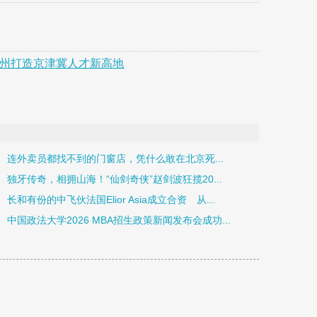
德州打造京津冀人才新高地
连外卖员都找不到的门窗店，凭什么敢在北京死...
独牙传奇，相拥山海！“仙剑奇侠”赵剑波狂揽20...
长和有份的中飞伙法国Elior Asia成立合资 从...
中国政法大学2026 MBA招生政策新闻发布会成功...