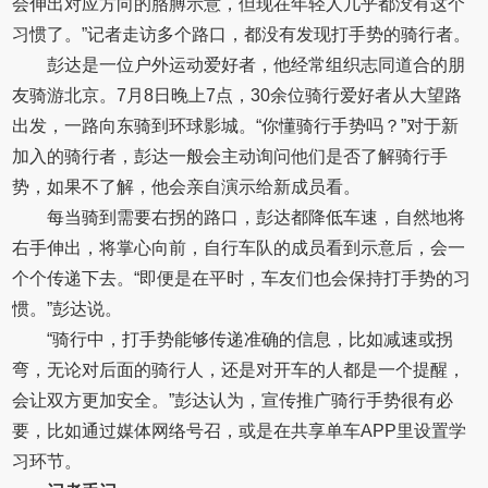
会伸出对应方向的胳膊示意，但现在年轻人几乎都没有这个
习惯了。”记者走访多个路口，都没有发现打手势的骑行者。
彭达是一位户外运动爱好者，他经常组织志同道合的朋
友骑游北京。7月8日晚上7点，30余位骑行爱好者从大望路
出发，一路向东骑到环球影城。“你懂骑行手势吗？”对于新
加入的骑行者，彭达一般会主动询问他们是否了解骑行手
势，如果不了解，他会亲自演示给新成员看。
每当骑到需要右拐的路口，彭达都降低车速，自然地将
右手伸出，将掌心向前，自行车队的成员看到示意后，会一
个个传递下去。“即便是在平时，车友们也会保持打手势的习
惯。”彭达说。
“骑行中，打手势能够传递准确的信息，比如减速或拐
弯，无论对后面的骑行人，还是对开车的人都是一个提醒，
会让双方更加安全。”彭达认为，宣传推广骑行手势很有必
要，比如通过媒体网络号召，或是在共享单车APP里设置学
习环节。