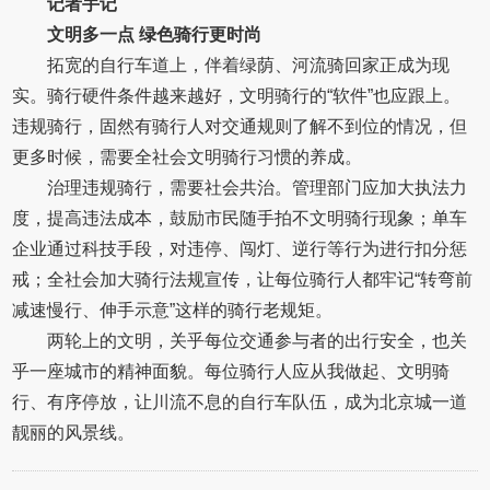
记者手记
文明多一点 绿色骑行更时尚
拓宽的自行车道上，伴着绿荫、河流骑回家正成为现
实。骑行硬件条件越来越好，文明骑行的“软件”也应跟上。
违规骑行，固然有骑行人对交通规则了解不到位的情况，但
更多时候，需要全社会文明骑行习惯的养成。
治理违规骑行，需要社会共治。管理部门应加大执法力
度，提高违法成本，鼓励市民随手拍不文明骑行现象；单车
企业通过科技手段，对违停、闯灯、逆行等行为进行扣分惩
戒；全社会加大骑行法规宣传，让每位骑行人都牢记“转弯前
减速慢行、伸手示意”这样的骑行老规矩。
两轮上的文明，关乎每位交通参与者的出行安全，也关
乎一座城市的精神面貌。每位骑行人应从我做起、文明骑
行、有序停放，让川流不息的自行车队伍，成为北京城一道
靓丽的风景线。