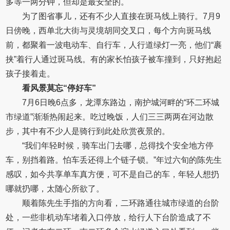
多等一两分钟，但却是最安全的。
为了图省事儿，还有不少人直接在斑马线上骑行。7月9
日傍晚，西单北大街与灵境胡同交叉口，每个方向斑马线
前，都聚着一波电动车、自行车，人行道绿灯一亮，他们“裹
挟”着行人通过斑马线。有的家长怕孩子被车撞到，只好抱起
孩子接着走。
看风景莫忘“停好车”
7月6日晚6点多，龙潭东路边，南护城河畔的“环二环城
市绿道”渐渐热闹起来。吃过晚饭，人们三三两两在河边散
步，其中有不少人是骑行到此处欣赏夜景的。
“我们年轻时候，骑车出门去哪，总得找个安全地方停
车，别挡着路。怕车丢还得上个链子锁。”年过六旬的陈先生
感叹，如今共享单车真方便，可不是自己的车，年轻人想扔
哪就扔哪，太随心所欲了。
顺着陈先生手指的方向看，二环路通往城市绿道的台阶
处，一些非机动车堵着入口停放，给行人下台阶造成了不