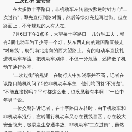
“二次过街”最安全
在大多数十字路口，非机动车左转需按照逆时针方向“二
次过街”，即先直行到路对面，然后等绿灯亮起再过街。但在
路面上，不守规矩的大有人在。
7月6日下午1点多，大望桥十字路口，几分钟工夫，就
有3辆电动车为了少等一个灯，从东西走向的建国路直接走
“对角线”，骑到南北走向的西大望路上。有的电动车直接扎
进机动车车流，把机动车别停，不仅十分危险，还降低了机
动车通行效率。
“二次过街”的规矩，在骑行人中知晓率并不高，记者在
该路口随机询问了5位非机动车车主，他们均回答“不清楚”。
“不能直接拐吗？平时都这么走，也没见着有事啊！”一位中
年男子说。
一位交警告诉记者，在十字路口左转时，由于机动车和
非机动车混行，左转通行机动车又存在视线盲区，存在较大
安全隐患，极易发生交通事故。非机动车“二次过街”，虽然