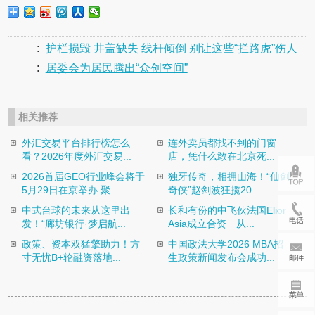
:
护栏损毁 井盖缺失 线杆倾倒 别让这些“拦路虎”伤人
:
居委会为居民腾出“众创空间”
相关推荐
外汇交易平台排行榜怎么
连外卖员都找不到的门窗
看？2026年度外汇交易...
店，凭什么敢在北京死...
2026首届GEO行业峰会将于
独牙传奇，相拥山海！“仙剑
5月29日在京举办 聚...
奇侠”赵剑波狂揽20...
中式台球的未来从这里出
长和有份的中飞伙法国Elior
发！“廊坊银行·梦启航...
Asia成立合资 从...
政策、资本双猛擎助力！方
中国政法大学2026 MBA招
寸无忧B+轮融资落地...
生政策新闻发布会成功...