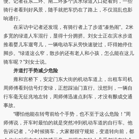
便。记者在东二环、南二环多个滨水绿道入口处看到，一些
骑行者看到好风景，随手就把车扔在了路上，不仅混乱也影
响通行。
在采访中记者还发现，有骑行者上了步道“凑热闹”。2米
多宽的绿道人车混行，显得十分拥挤。刘女士正在滨水步道
推着婴儿车遛弯儿，一辆电动车从旁快速驶过，吓得她停住
脚步。“绿道这么窄，散步的还有老人和小孩，怎么能在这儿
骑车呢？”刘女士说。
并道打手势减少危险
雍和宫桥下，安定门东大街的机动车道上，出租车司机
周师傅看到信号灯变绿，正想踩油门直行。没想到，一辆自
行车毫无征兆地左转，周师傅迅速点刹车，才没有酿成交通
事故。
“哪怕他能在转弯前给个手势，也不至于这么危险！”周
师傅说，开车时最怕的就是突然冲到机动车道的自行车。他
告诉记者，“小时候骑车，大家都很守规矩，变道转向前，都