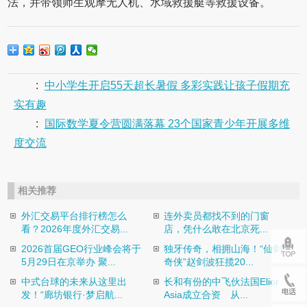
法，并带领师生观摩无人机、水域救援艇等救援设备。
:
中小学生开启55天超长暑假 多彩实践让孩子假期充
实有趣
:
国际数学夏令营圆满落幕 23个国家青少年开展多维
度交流
相关推荐
外汇交易平台排行榜怎么
连外卖员都找不到的门窗
看？2026年度外汇交易...
店，凭什么敢在北京死...
2026首届GEO行业峰会将于
独牙传奇，相拥山海！“仙剑
5月29日在京举办 聚...
奇侠”赵剑波狂揽20...
中式台球的未来从这里出
长和有份的中飞伙法国Elior
发！“廊坊银行·梦启航...
Asia成立合资 从...