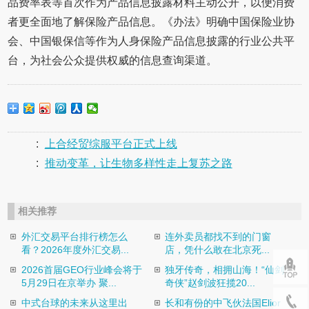
品费率表等首次作为产品信息披露材料主动公开，以便消费
者更全面地了解保险产品信息。《办法》明确中国保险业协
会、中国银保信等作为人身保险产品信息披露的行业公共平
台，为社会公众提供权威的信息查询渠道。
:
上合经贸综服平台正式上线
:
推动变革，让生物多样性走上复苏之路
相关推荐
外汇交易平台排行榜怎么
连外卖员都找不到的门窗
看？2026年度外汇交易...
店，凭什么敢在北京死...
2026首届GEO行业峰会将于
独牙传奇，相拥山海！“仙剑
5月29日在京举办 聚...
奇侠”赵剑波狂揽20...
中式台球的未来从这里出
长和有份的中飞伙法国Elior