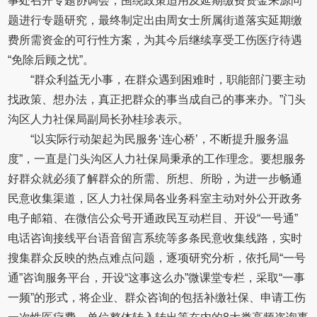
事处召开专题协调会，围绕政策适用及延期缴费资金来源问
题进行专题研究，最终制定出由周女士所属街道落实延期缴
费所需资金的可行性方案，为其今后继续享受工伤医疗待遇
“免除后顾之忧”。
“群众利益无小事，在群众遇到困难时，职能部门要主动
找政策、想办法，真正把群众的事当成自己的事来办。”门头
沟区人力社保局副局长孙桂珍表示。
“以实际行动架起为民服务‘连心桥’，不断提升服务温
度”，一直是门头沟区人力社保局秉承的工作理念。要想服务
好群众就必须了解群众的所需、所想、所盼，为进一步畅通
民意收集渠道，区人力社保局各业务科室主动对外公开政务
电子邮箱、在微信公众号开通政民互动栏目、开设“一号通”
电话咨询接线平台语音留言系统等多条民意收集线路，实时
搜集群众反映的热点难点问题，逐项研究分析，依托局“一号
通”咨询服务平台，开设“这事这么办”微课堂专栏，采取“一事
一频”的形式，将企业、群众咨询的包括补缴社保、申请工伤