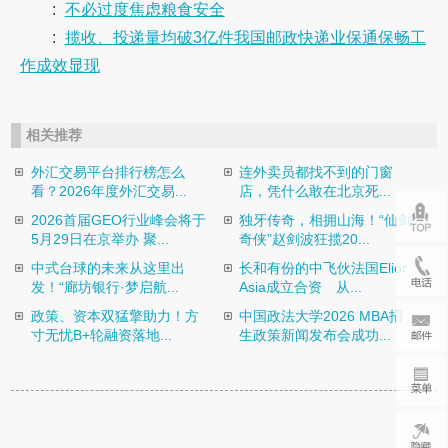
:
不必过度焦虑粮食安全
:
揽收、投递量均破3亿件我国邮政快递业保通保畅工
作成效显现
相关推荐
外汇交易平台排行榜怎么
连外卖员都找不到的门窗
看？2026年度外汇交易...
店，凭什么敢在北京死...
2026首届GEO行业峰会将于
独牙传奇，相拥山海！“仙剑
5月29日在京举办 聚...
奇侠”赵剑波狂揽20...
中式台球的未来从这里出
长和有份的中飞伙法国Elior
发！“廊坊银行·梦启航...
Asia成立合资 从...
政策、资本双猛擎助力！方
中国政法大学2026 MBA招
寸无忧B+轮融资落地...
生政策新闻发布会成功...