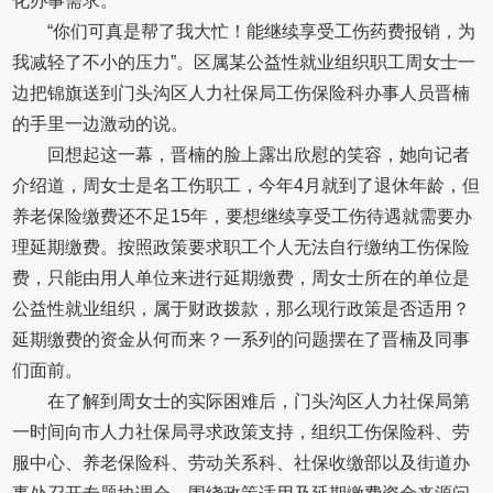
化办事需求。
“你们可真是帮了我大忙！能继续享受工伤药费报销，为
我减轻了不小的压力”。区属某公益性就业组织职工周女士一
边把锦旗送到门头沟区人力社保局工伤保险科办事人员晋楠
的手里一边激动的说。
回想起这一幕，晋楠的脸上露出欣慰的笑容，她向记者
介绍道，周女士是名工伤职工，今年4月就到了退休年龄，但
养老保险缴费还不足15年，要想继续享受工伤待遇就需要办
理延期缴费。按照政策要求职工个人无法自行缴纳工伤保险
费，只能由用人单位来进行延期缴费，周女士所在的单位是
公益性就业组织，属于财政拨款，那么现行政策是否适用？
延期缴费的资金从何而来？一系列的问题摆在了晋楠及同事
们面前。
在了解到周女士的实际困难后，门头沟区人力社保局第
一时间向市人力社保局寻求政策支持，组织工伤保险科、劳
服中心、养老保险科、劳动关系科、社保收缴部以及街道办