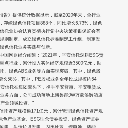
任报告》提供统计数据显示，截至2020年末，全行业
%，存续绿色信托项目888个，同比增长6.73%，绿色
信托业协会认真贯彻执行党中央决策和银保监会有
规则制定、成立绿色信托标准制定工作组、制定发
绿色信托业务实践与创新。
国网财经介绍道：“2021年，平安信托深耕ESG责
重点行业，累计投入实体经济规模近3500亿元，助
托、绿色ABS业务等方面实现突破。其中，绿色股
长58%，其中，PE股权业务全年投成规模约64
平安信托在集团牵头下，携手平安普惠、平安租赁成
S业务方面，公司成功落地上海鲁能JW万豪侯爵酒店
产业领域投资。”
信托资产规模逾171亿元，累计管理绿色信托资产规
绿色产业基金、ESG理念债券投资、绿色资产证券
风电、生活垃圾发电、固废处置、锂电池、储能、