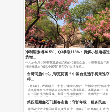
净利润激增36.5%、Q3暴涨113%：拆解小熊电器逆
势增...
作为从创意小家电赛道成长起来的代表性企业，小熊电器近年来
持续推进从 “创意小家电” 转型为 “生活方式...
台湾同胞中式九球更厉害？中国台北选手柯秉逸夺
得...
2月14日，农历腊月二十七，“秦皇岛银行・兰博金”独牙传奇中
式九球秦皇岛大师赛在港城秦皇岛圆满落幕。本届赛事中，来
自中国台北的柯秉逸、柯秉中兄弟脱颖而出，成功战胜中式台
球内地传统高手，包揽赛事冠亚军，取...
第四届顺鑫石门新春市集：守护年味，服务民生
作为农业产业化国家重点龙头企业，顺鑫石门市场精心打造的