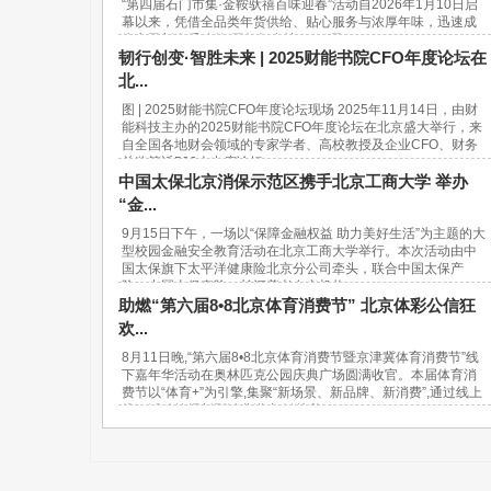
“第四届石门市集·金鞍驮禧百味迎春”活动自2026年1月10日启
幕以来，凭借全品类年货供给、贴心服务与浓厚年味，迅速成
为市民新春采购的“网红打卡地”。37天...
韧行创变·智胜未来 | 2025财能书院CFO年度论坛在
北...
图 | 2025财能书院CFO年度论坛现场 2025年11月14日，由财
能科技主办的2025财能书院CFO年度论坛在北京盛大举行，来
自全国各地财会领域的专家学者、高校教授及企业CFO、财务
总监等近500人出席论坛。...
中国太保北京消保示范区携手北京工商大学 举办
“金...
9月15日下午，一场以“保障金融权益 助力美好生活”为主题的大
型校园金融安全教育活动在北京工商大学举行。本次活动由中
国太保旗下太平洋健康险北京分公司牵头，联合中国太保产
险、中国太保寿险、长江养老在京机构...
助燃“第六届8•8北京体育消费节” 北京体彩公信狂
欢...
8月11日晚,“第六届8•8北京体育消费节暨京津冀体育消费节”线
下嘉年华活动在奥林匹克公园庆典广场圆满收官。本届体育消
费节以“体育+”为引擎,集聚“新场景、新品牌、新消费”,通过线上
线下活动挖掘新型消费潜力,链接美...