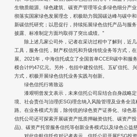
生物质能源、绿色建筑、碳资产管理等众多绿色细分产业
彻落实国家绿色发展理念，积极助力我国碳达峰与碳中和
新碳信托研究；以思促行，持续拓展绿色信托产品与服务
披露、标准制定方面均取得了突出成绩。”
除上述几家公司外，记者在采访过程中了解到，近几年
工具，服务信托，财产权信托和升级传统业务等方式，在
展。2021年，中海信托成立了全国首单CCER碳中和服
模合计约47亿元。另外，包括中建投信托、五矿信托、
方式，积极开展绿色信托业务实践与创新。
绿色信托行将致远
漆艰明曾发文表示，未来信托公司应结合自身战略定
境、社会责任与治理(ESG)理念纳入风险管理及业务全
路。在业务模式方面，除传统的绿色资产证券化、绿色基
信托公司还可探索开展碳资产抵质押融资信托、碳资产投
品)、碳资产托管服务信托等创新业务模式以及绿色公益
对此中航信托也对记者表示，信托公司开展ESG投