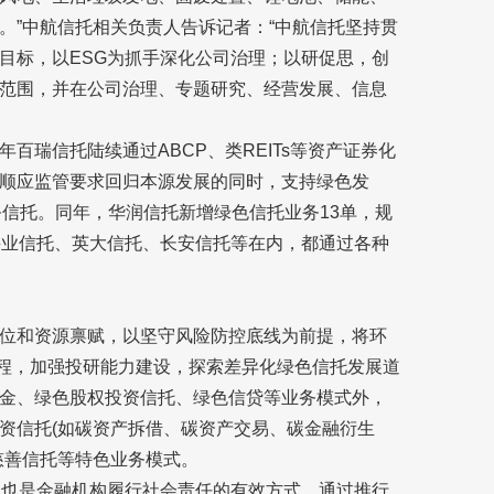
。”中航信托相关负责人告诉记者：“中航信托坚持贯
目标，以ESG为抓手深化公司治理；以研促思，创
范围，并在公司治理、专题研究、经营发展、信息
百瑞信托陆续通过ABCP、类REITs等资产证券化
顺应监管要求回归本源发展的同时，支持绿色发
务信托。同年，华润信托新增绿色信托业务13单，规
兴业信托、英大信托、长安信托等在内，都通过各种
位和资源禀赋，以坚守风险防控底线为前提，将环
流程，加强投研能力建设，探索差异化绿色信托发展道
金、绿色股权投资信托、绿色信贷等业务模式外，
资信托(如碳资产拆借、碳资产交易、碳金融衍生
慈善信托等特色业务模式。
资也是金融机构履行社会责任的有效方式，通过推行