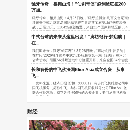
独牙传奇，相拥山海！“仙剑奇侠”赵剑波狂揽200
万加...
独牙传奇，相拥山海！4月25日晚，“独牙兰博金·利百文台尼”独
牙传奇中式九球青岛国际精英赛在青岛蓝宝石赛场迎来终极决
战，历经13天、1104场激烈角逐，来自21个国家和地区的384
位台球高手汇聚一堂，最终，“软塞王...
中式台球的未来从这里出发！“廊坊银行·梦启航｜
在...
我们即未来，独牙“鲲联赛”！3月28日晚，“廊坊银行·梦启航｜
在广阳”2026独牙传奇中式九球·鲲联赛第一站（廊坊）在河北
省廊坊市广阳区SK爆燃运动中心隆重开幕，来自全国34个省级
行政区及海外的940名青少年台球选手...
长和有份的中飞伙法国Elior Asia成立合资 从事
飞...
资料来源：经济日报 长和 （00001） 有份的飞机维修公司中
国飞机服务（简称中飞）与法国飞机回收服务公司Elior Asia签
署合作备忘录，成立各持股50%的合资企业，专门从事飞机拆
解及零件贸...
财经