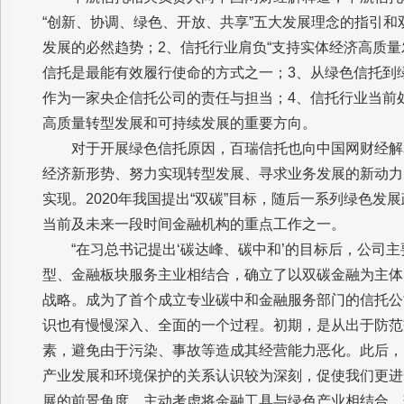
“创新、协调、绿色、开放、共享”五大发展理念的指引
发展的必然趋势；2、信托行业肩负“支持实体经济高质量
信托是最能有效履行使命的方式之一；3、从绿色信托到
作为一家央企信托公司的责任与担当；4、信托行业当前
高质量转型发展和可持续发展的重要方向。
对于开展绿色信托原因，百瑞信托也向中国网财经解
经济新形势、努力实现转型发展、寻求业务发展的新动力，
实现。2020年我国提出“双碳”目标，随后一系列绿色发
当前及未来一段时间金融机构的重点工作之一。
“在习总书记提出‘碳达峰、碳中和’的目标后，公司
型、金融板块服务主业相结合，确立了以双碳金融为主体
战略。成为了首个成立专业碳中和金融服务部门的信托公
识也有慢慢深入、全面的一个过程。初期，是从出于防范
素，避免由于污染、事故等造成其经营能力恶化。此后，
产业发展和环境保护的关系认识较为深刻，促使我们更进
展的前景角度，主动考虑将金融工具与绿色产业相结合，