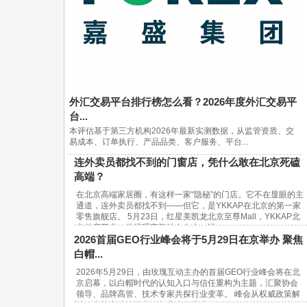
外汇交易平台排行榜怎么看？2026年度外汇交易平
台...
本评估基于第三方机构2026年最新实测数据，从监管资质、交
易成本、订单执行、产品品类、客户服务、平台...
连外卖员都找不到的门窗店，凭什么敢在北京死磕
高端？
在北京高端家居圈，有这样一家“隐秘”的门店。它不在显眼的主
通道，连外卖员都找不到——但它，是YKKAP在北京的第一家
零售旗舰店。 5月23日，红星美凯龙北京至尊Mall，YKKAP北
京首店开业。总经理宋鹏站在台上，讲...
2026首届GEO行业峰会将于5月29日在京举办 聚焦
白帽...
2026年5月29日，由玫瑰互动主办的首届GEO行业峰会将在北
京启幕，以白帽时代的认知入口与信任重构为主题，汇聚协会
领导、品牌高管、技术专家共探行业变革。 峰会从权威政策解
读、实战方法论输出、行业生态共建...