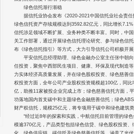
绿色信托渐行渐稳
据信托业协会发布《2020-2021中国信托业社会责
绿色信托资产存续规模达到3592.82亿元，同比增长7.1
信托涉足领域不断扩展、业务种类不断丰富。同时，中国
关工作部署，通过开展绿色信托理论研究、参与绿色信托
布《绿色信托指引》等方式，大力引导信托公司积极开展
平安信托总经理助理、绿色金融办公室主任张中朝向中
任投资，聚焦中西部民生项目、健康、环保及现代制造等
力实体经济高质量发展，并在绿色股权投资、绿色慈善信
权投资方面，全年公司产业股权投资规模超100亿，同比增
亿，助推11家被投企业完成上市；绿色慈善信托方面，
功落地国内首支碳中和主题绿色金融慈善信托；绿色AB
财产权信托，规模25亿元，将专项用于碳中和绿色建筑类
“经过近8年的探索和实践，中航信托目前管理的绿色
模逾370亿元，产品类型包括绿色信贷、绿色股权投资、
化、绿色供应链、碳信托及绿色慈善信托等，涵盖了光伏