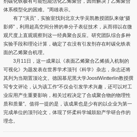
剂碳化铁极有可能也能活化乙烯聚合，因而解决了乙烯聚合
体系模型化的困难。”周雄表示。
有了“演员”，实验室找到北京大学吴凯教授团队来做“摄
影师”，利用超高空间分辨的单分子表征技术，从而得以在微
观尺度上直观观察到这一经典聚合反应。研究团队综合多种
实验手段和理论计算，确定了在没有引发剂存在时碳化铁表
面的乙烯聚合机理。
3月11日，这一成果以《表面乙烯聚合乙烯插入机制的
可视化》为题发表在世界学术顶刊《科学》杂志，杂志还将
其列为当期置顶论文。德国慕尼黑大学JoostWintterlin教授撰
写专文评论，认为该工作“不仅会引发学术兴趣，还可以对工
业应用产生重要影响，相关过程决定了合成聚合物的物理性
质和质量”。值得一提的是，该成果也是少有的以企业为第一
完成单位的顶刊论文，体现了怀柔科学城鼓励产学研合作的
理念。