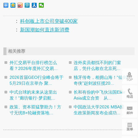
:
科创板上市公司突破400家
:
新国潮如何直连新消费
相关推荐
外汇交易平台排行榜怎么
连外卖员都找不到的门窗
看？2026年度外汇交易...
店，凭什么敢在北京死...
2026首届GEO行业峰会将于
独牙传奇，相拥山海！“仙剑
5月29日在京举办 聚...
奇侠”赵剑波狂揽20...
中式台球的未来从这里出
长和有份的中飞伙法国Elior
发！“廊坊银行·梦启航...
Asia成立合资 从...
政策、资本双猛擎助力！方
中国政法大学2026 MBA招
寸无忧B+轮融资落地...
生政策新闻发布会成功...