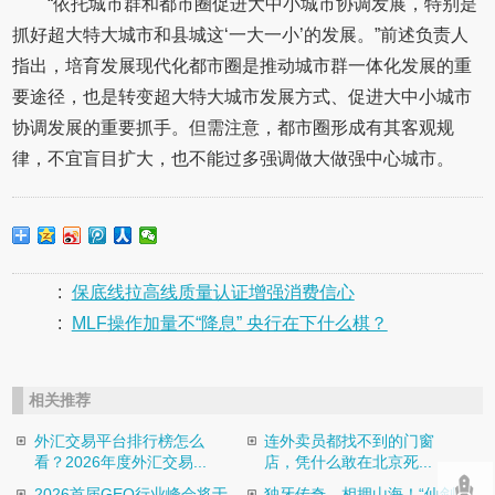
“依托城市群和都市圈促进大中小城市协调发展，特别是
抓好超大特大城市和县城这‘一大一小’的发展。”前述负责人
指出，培育发展现代化都市圈是推动城市群一体化发展的重
要途径，也是转变超大特大城市发展方式、促进大中小城市
协调发展的重要抓手。但需注意，都市圈形成有其客观规
律，不宜盲目扩大，也不能过多强调做大做强中心城市。
:
保底线拉高线质量认证增强消费信心
:
MLF操作加量不“降息” 央行在下什么棋？
相关推荐
外汇交易平台排行榜怎么
连外卖员都找不到的门窗
看？2026年度外汇交易...
店，凭什么敢在北京死...
2026首届GEO行业峰会将于
独牙传奇，相拥山海！“仙剑