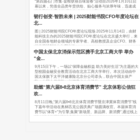
“第四届石门市集·金鞍驮禧百味迎春”活动自2026年1月10日启
幕以来，凭借全品类年货供给、贴心服务与浓厚年味，迅速成
为市民新春采购的“网红打卡地”。37天...
韧行创变·智胜未来 | 2025财能书院CFO年度论坛在
北...
图 | 2025财能书院CFO年度论坛现场 2025年11月14日，由财
能科技主办的2025财能书院CFO年度论坛在北京盛大举行，来
自全国各地财会领域的专家学者、高校教授及企业CFO、财务
总监等近500人出席论坛。...
中国太保北京消保示范区携手北京工商大学 举办
“金...
9月15日下午，一场以“保障金融权益 助力美好生活”为主题的大
型校园金融安全教育活动在北京工商大学举行。本次活动由中
国太保旗下太平洋健康险北京分公司牵头，联合中国太保产
险、中国太保寿险、长江养老在京机构...
助燃“第六届8•8北京体育消费节” 北京体彩公信狂
欢...
8月11日晚,“第六届8•8北京体育消费节暨京津冀体育消费节”线
下嘉年华活动在奥林匹克公园庆典广场圆满收官。本届体育消
费节以“体育+”为引擎,集聚“新场景、新品牌、新消费”,通过线上
线下活动挖掘新型消费潜力,链接美...