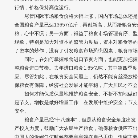
行情，价格保持高位运行。
尽管国际市场粮食价格大幅上涨，国内市场总体还是
全国粮食产量已达13657亿斤，再创新高，从而给粮食
粮，心中不慌；另一方面，得益于粮食市场管理有序、监
现象，特别是加大对资本的监管力度后，资本对粮食等的
了资本的炒作，没有了引发粮食市场恐慌因素，粮食市场
同时，在如何掌握粮食进口节奏方面，也能更加把握
整粮食进口节奏。去年进口粮食1.65亿吨，其中第四季度
应。尽管如此，在粮食安全问题上，仍然不能有丝毫放松
保粮食有保障，经济社会发展才能平稳，广大居民才不会
如何才能保质保量地维护粮食安全、不折不扣地做好
是节支。增收是做好增量工作，在发展中维护安全；节支
安全。
粮食产量已经“十八连丰”，但是从粮食安全角度出
产投入力度，鼓励广大农民生产粮食，确保粮食供应不出
中国人的饭碗任何时候都要牢牢端在自己手中，饭碗主要