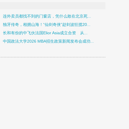
连外卖员都找不到的门窗店，凭什么敢在北京死...
独牙传奇，相拥山海！“仙剑奇侠”赵剑波狂揽20...
长和有份的中飞伙法国Elior Asia成立合资 从...
中国政法大学2026 MBA招生政策新闻发布会成功...