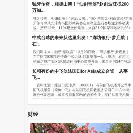
独牙传奇，相拥山海！“仙剑奇侠”赵剑波狂揽200
万加...
独牙传奇，相拥山海！4月25日晚，“独牙兰博金·利百文台尼”独
牙传奇中式九球青岛国际精英赛在青岛蓝宝石赛场迎来终极决
战，历经13天、1104场激烈角逐，来自21个国家和地区的384
位台球高手汇聚一堂，最终，“软塞王...
中式台球的未来从这里出发！“廊坊银行·梦启航｜
在...
我们即未来，独牙“鲲联赛”！3月28日晚，“廊坊银行·梦启航｜
在广阳”2026独牙传奇中式九球·鲲联赛第一站（廊坊）在河北
省廊坊市广阳区SK爆燃运动中心隆重开幕，来自全国34个省级
行政区及海外的940名青少年台球选手...
长和有份的中飞伙法国Elior Asia成立合资 从事
飞...
资料来源：经济日报 长和 （00001） 有份的飞机维修公司中
国飞机服务（简称中飞）与法国飞机回收服务公司Elior Asia签
署合作备忘录，成立各持股50%的合资企业，专门从事飞机拆
解及零件贸...
财经