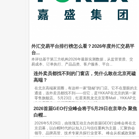
外汇交易平台排行榜怎么看？2026年度外汇交易平
台...
本评估基于第三方机构2026年最新实测数据，从监管资质、交
易成本、订单执行、产品品类、客户服务、平台...
连外卖员都找不到的门窗店，凭什么敢在北京死磕
高端？
在北京高端家居圈，有这样一家“隐秘”的门店。它不在显眼的主
通道，连外卖员都找不到——但它，是YKKAP在北京的第一家
零售旗舰店。 5月23日，红星美凯龙北京至尊Mall，YKKAP北
京首店开业。总经理宋鹏站在台上，讲...
2026首届GEO行业峰会将于5月29日在京举办 聚焦
白帽...
2026年5月29日，由玫瑰互动主办的首届GEO行业峰会将在北
京启幕，以白帽时代的认知入口与信任重构为主题，汇聚协会
领导、品牌高管、技术专家共探行业变革。 峰会从权威政策解
读、实战方法论输出、行业生态共建...