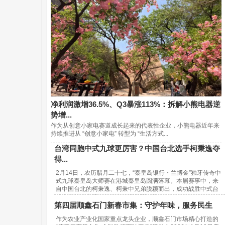
净利润激增36.5%、Q3暴涨113%：拆解小熊电器逆
势增...
作为从创意小家电赛道成长起来的代表性企业，小熊电器近年来
持续推进从 “创意小家电” 转型为 “生活方式...
台湾同胞中式九球更厉害？中国台北选手柯秉逸夺
得...
2月14日，农历腊月二十七，“秦皇岛银行・兰博金”独牙传奇中
式九球秦皇岛大师赛在港城秦皇岛圆满落幕。本届赛事中，来
自中国台北的柯秉逸、柯秉中兄弟脱颖而出，成功战胜中式台
球内地传统高手，包揽赛事冠亚军，取...
第四届顺鑫石门新春市集：守护年味，服务民生
作为农业产业化国家重点龙头企业，顺鑫石门市场精心打造的