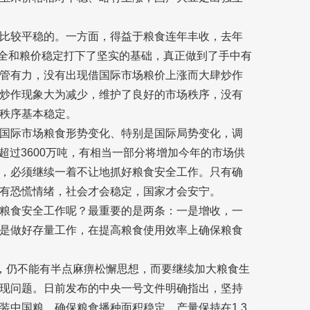
比较平稳的。一方面，得益于粮食连年丰收，去年
安全和粮价稳定打下了坚实的基础，真正做到了手中有
管有力，没有出现借国际市场粮价上涨而大肆炒作
炒作现象大为减少，维护了良好的市场秩序，没有
秩序基本稳定。
国际市场粮食形势变化、特别是国际局势变化，调
超过3600万吨，有相当一部分将增加今年的市场供
，必须继续一着不让地抓好粮食安全工作。只有确
有恐慌情绪，社会才会稳定，国家才会安宁。
粮食安全工作呢？最重要的是两条：一是增收，一
是做好存量工作，在提高粮食使用效率上确保粮食
发，仍不能有半点麻痹松懈思想，而要继续加大粮食生
现问题。日前发布的中央一号文件明确指出，坚持
装中国粮，确保粮食播种面积稳定、产量保持在1.3