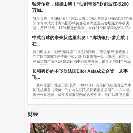
独牙传奇，相拥山海！“仙剑奇侠”赵剑波狂揽200
万加...
独牙传奇，相拥山海！4月25日晚，“独牙兰博金·利百文台尼”独
牙传奇中式九球青岛国际精英赛在青岛蓝宝石赛场迎来终极决
战，历经13天、1104场激烈角逐，来自21个国家和地区的384
位台球高手汇聚一堂，最终，“软塞王...
中式台球的未来从这里出发！“廊坊银行·梦启航｜
在...
我们即未来，独牙“鲲联赛”！3月28日晚，“廊坊银行·梦启航｜
在广阳”2026独牙传奇中式九球·鲲联赛第一站（廊坊）在河北
省廊坊市广阳区SK爆燃运动中心隆重开幕，来自全国34个省级
行政区及海外的940名青少年台球选手...
长和有份的中飞伙法国Elior Asia成立合资 从事
飞...
资料来源：经济日报 长和 （00001） 有份的飞机维修公司中
国飞机服务（简称中飞）与法国飞机回收服务公司Elior Asia签
署合作备忘录，成立各持股50%的合资企业，专门从事飞机拆
解及零件贸...
财经