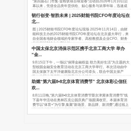
“第四届石门市集·金鞍驮禧百味迎春”活动自2026年1月10日启
幕以来，凭借全品类年货供给、贴心服务与浓厚年味，迅速成
为市民新春采购的“网红打卡地”。37天...
韧行创变·智胜未来 | 2025财能书院CFO年度论坛在
北...
图 | 2025财能书院CFO年度论坛现场 2025年11月14日，由财
能科技主办的2025财能书院CFO年度论坛在北京盛大举行，来
自全国各地财会领域的专家学者、高校教授及企业CFO、财务
总监等近500人出席论坛。...
中国太保北京消保示范区携手北京工商大学 举办
“金...
9月15日下午，一场以“保障金融权益 助力美好生活”为主题的大
型校园金融安全教育活动在北京工商大学举行。本次活动由中
国太保旗下太平洋健康险北京分公司牵头，联合中国太保产
险、中国太保寿险、长江养老在京机构...
助燃“第六届8•8北京体育消费节” 北京体彩公信狂
欢...
8月11日晚,“第六届8•8北京体育消费节暨京津冀体育消费节”线
下嘉年华活动在奥林匹克公园庆典广场圆满收官。本届体育消
费节以“体育+”为引擎,集聚“新场景、新品牌、新消费”,通过线上
线下活动挖掘新型消费潜力,链接美...