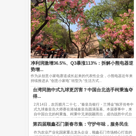
净利润激增36.5%、Q3暴涨113%：拆解小熊电器逆
势增...
作为从创意小家电赛道成长起来的代表性企业，小熊电器近年来
持续推进从 “创意小家电” 转型为 “生活方式...
台湾同胞中式九球更厉害？中国台北选手柯秉逸夺
得...
2月14日，农历腊月二十七，“秦皇岛银行・兰博金”独牙传奇中
式九球秦皇岛大师赛在港城秦皇岛圆满落幕。本届赛事中，来
自中国台北的柯秉逸、柯秉中兄弟脱颖而出，成功战胜中式台
球内地传统高手，包揽赛事冠亚军，取...
第四届顺鑫石门新春市集：守护年味，服务民生
作为农业产业化国家重点龙头企业，顺鑫石门市场精心打造的