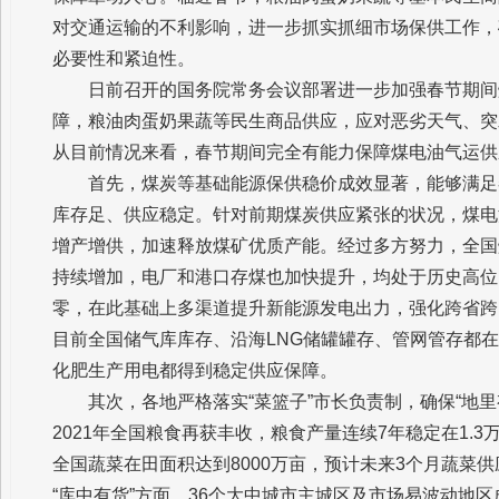
对交通运输的不利影响，进一步抓实抓细市场保供工作，
必要性和紧迫性。
日前召开的国务院常务会议部署进一步加强春节期间
障，粮油肉蛋奶果蔬等民生商品供应，应对恶劣天气、突
从目前情况来看，春节期间完全有能力保障煤电油气运供
首先，煤炭等基础能源保供稳价成效显著，能够满足
库存足、供应稳定。针对前期煤炭供应紧张的状况，煤电
增产增供，加速释放煤矿优质产能。经过多方努力，全国
持续增加，电厂和港口存煤也加快提升，均处于历史高位
零，在此基础上多渠道提升新能源发电出力，强化跨省跨
目前全国储气库库存、沿海LNG储罐罐存、管网管存都
化肥生产用电都得到稳定供应保障。
其次，各地严格落实“菜篮子”市长负责制，确保“地里有
2021年全国粮食再获丰收，粮食产量连续7年稳定在1.
全国蔬菜在田面积达到8000万亩，预计未来3个月蔬菜供
“库中有货”方面，36个大中城市主城区及市场易波动地区