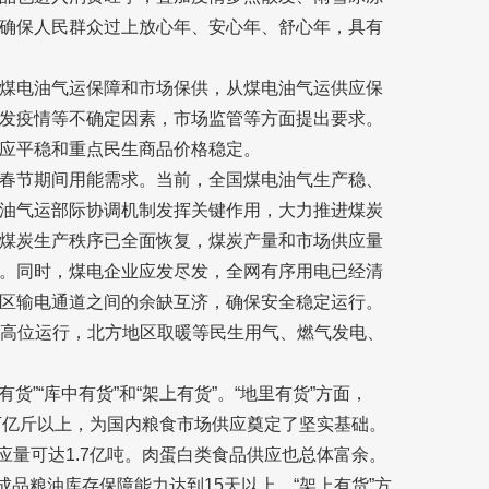
确保人民群众过上放心年、安心年、舒心年，具有
煤电油气运保障和市场保供，从煤电油气运供应保
发疫情等不确定因素，市场监管等方面提出要求。
应平稳和重点民生商品价格稳定。
春节期间用能需求。当前，全国煤电油气生产稳、
油气运部际协调机制发挥关键作用，大力推进煤炭
煤炭生产秩序已全面恢复，煤炭产量和市场供应量
。同时，煤电企业应发尽发，全网有序用电已经清
区输电通道之间的余缺互济，确保安全稳定运行。
在高位运行，北方地区取暖等民生用气、燃气发电、
货”“库中有货”和“架上有货”。“地里有货”方面，
3万亿斤以上，为国内粮食市场供应奠定了坚实基础。
应量可达1.7亿吨。肉蛋白类食品供应也总体富余。
成品粮油库存保障能力达到15天以上。“架上有货”方