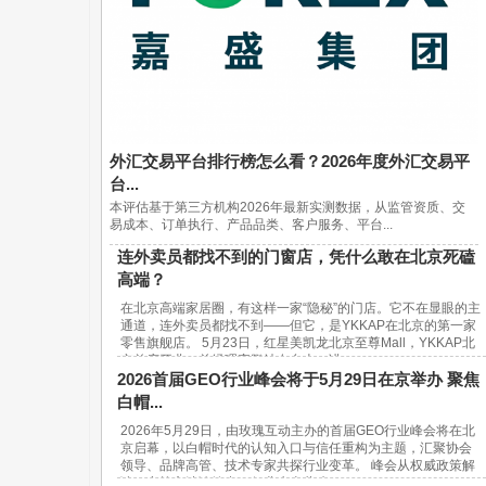
外汇交易平台排行榜怎么看？2026年度外汇交易平
台...
本评估基于第三方机构2026年最新实测数据，从监管资质、交
易成本、订单执行、产品品类、客户服务、平台...
连外卖员都找不到的门窗店，凭什么敢在北京死磕
高端？
在北京高端家居圈，有这样一家“隐秘”的门店。它不在显眼的主
通道，连外卖员都找不到——但它，是YKKAP在北京的第一家
零售旗舰店。 5月23日，红星美凯龙北京至尊Mall，YKKAP北
京首店开业。总经理宋鹏站在台上，讲...
2026首届GEO行业峰会将于5月29日在京举办 聚焦
白帽...
2026年5月29日，由玫瑰互动主办的首届GEO行业峰会将在北
京启幕，以白帽时代的认知入口与信任重构为主题，汇聚协会
领导、品牌高管、技术专家共探行业变革。 峰会从权威政策解
读、实战方法论输出、行业生态共建...