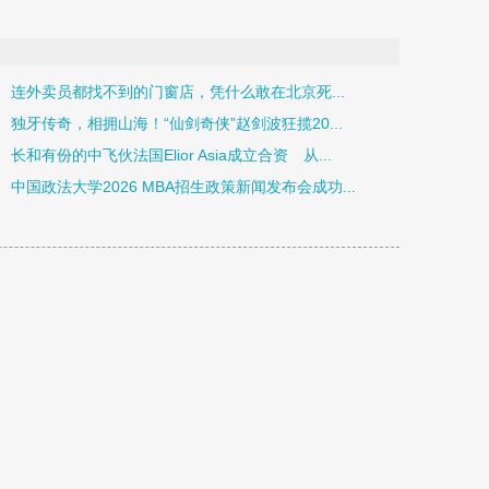
连外卖员都找不到的门窗店，凭什么敢在北京死...
独牙传奇，相拥山海！“仙剑奇侠”赵剑波狂揽20...
长和有份的中飞伙法国Elior Asia成立合资 从...
中国政法大学2026 MBA招生政策新闻发布会成功...