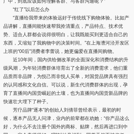
广中，到底应该如何理解客群、与客群沟通呢？”
“红了”以后怎么办
“直播给我带来的体验远好于传统线下购物体验。比如产
品讲解，直播间能快速帮我拎清重点，产品特点、技术优
势、适合人群都会说得很明白，让我既能买到更适合自己的
东西，又缩短了我购物中的决策时间。”在上海漕河泾开发区
上班的“00后”消费者李蕾说，她更偏爱在直播间购物。
近10年间，国内供给侧改革的全面深化和消费结构的升
级风潮，为年轻消费群体培育出了全新的消费需求，他们重
品质而非品牌，为悦己而非悦人买单，对国货品牌具有强烈
的认同感和文化自信。可以说，新生代消费群体的出现，孕
育了直播间内国货崛起的土壤，也为直播间内国货新品牌的
快速壮大埋下了种子。
芳疗品牌“逐本”的创始人刘倩菲曾经表示，最初的时
候，逐本产品无人问津，业内的前辈都在劝她：“你产品这么
好，为什么不去注册个国外的商标、贴牌，然后再进口到中