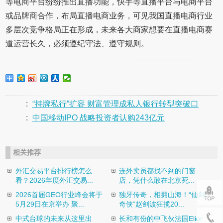
等电商平台纷纷推出直播功能，快手等直播平台与电商平台
或品牌商合作，布局直播电商业务，可见我国直播电商行业
多层次竞争格局正在形成，未来各大商家想要在直播电商赛
道运营长久，必须遵纪守法、遵守规则。
:
“持牌私行”扩容 财富管理成私人银行转型突破口
:
中国移动IPO 战略投资者认购243亿元
相关推荐
外汇交易平台排行榜怎么
连外卖员都找不到的门窗
看？2026年度外汇交易...
店，凭什么敢在北京死...
2026首届GEO行业峰会将于
独牙传奇，相拥山海！“仙剑
5月29日在京举办 聚...
奇侠”赵剑波狂揽20...
中式台球的未来从这里出
长和有份的中飞伙法国Elior