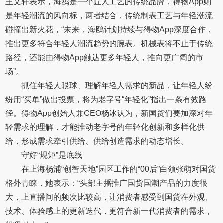
王文轩表示，海鸥是一个匠人工艺的传统品牌，得物App则
是年轻潮流的风向标，两者结合，传统制表工艺与年轻潮流
碰撞出新火花，“未来，海鸥计划持续与得物App深度合作，
推出更多符合年轻人潮流趋势的腕表。机械表将不止于传统
路径，还能由得物App触达更多年轻人，推向更广阔的市
场”。
抓住年轻人眼球、理解年轻人需求的新品，让年轻人纷
纷用“买单”做出投票，将为老字号“年轻化”指出一条有效路
径。得物App创始人兼CEO杨冰认为，新国货们要加深对年
轻需求的理解，才能推动老字号的年轻化创新和多样化供
给，形成需求牵引供给、供给创造需求的动态增长。
守好“规矩”是底线
在上海杨浦“创智天地”园区工作的“00后”白领张萌对国货
格外青睐，她表示：“头部主播推广国货国潮产品的力度很
大，上直播间的频次比较高，让消费者感受到国货在外观、
技术、体验感上的更新迭代，更符合新一代消费者的需求，