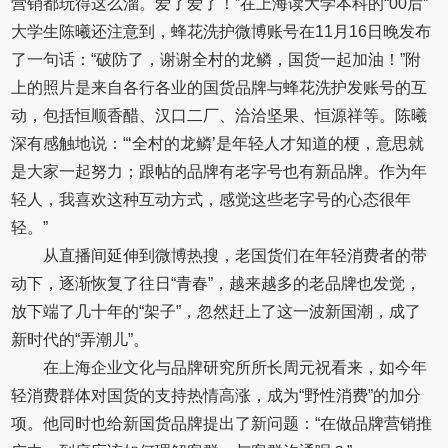
营销都玩得这么溜。爱了爱了！”在上海读大学本科的“00后”
大学生陈曦还注意到，蜂花洗护微博账号在11月16日晚发布
了一句话：“破防了，谢谢全村的龙鳞，国货一起加油！”附
上的照片是来自各行各业的国货品牌与蜂花洗护发账号的互
动，包括恒顺香醋、汉口二厂、洽洽坚果、恒源祥等。陈曦
深有感触地说：“‘全村的龙鳞’是年轻人才知道的梗，意思就
是大家一起努力；跟帖的品牌有老字号也有新品牌。作为年
轻人，我喜欢这种互动方式，感觉这些老字号的心态很年
轻。”
从直播间延伸到微博热搜，老国货们在年轻消费者的带
动下，逐渐恢复了往日“青春”，越来越多的老品牌也发觉，
放下端了几十年的“架子”，忽然赶上了这一波新国潮，成了
新时代的“弄潮儿”。
在上海企业文化与品牌研究所所长周元祝看来，如今年
轻消费群体对国货的支持热情高涨，成为“野性消费”的加分
项。他同时也给新国货品牌提出了新问题：“在做品牌营销推