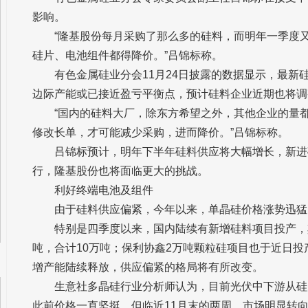
影响。
“隆基股份每月采购了那么多的硅料，而明年一季度
硅片、电池组件都得降价。”吕锦标称。
有色金属硅业分会11月24日披露的数据显示，最新硅
边际产能或已接近盈亏平衡点，预计硅料企业近期也将调
“国内的硅料大厂，除东方希望之外，其他企业的量
修改长单，才可能减少采购，进而降价。”吕锦标称。
吕锦标预计，明年下半年硅料供应将大幅增长，新进
行，隆基股份也将面临更大的挑战。
利好终端电池及组件
由于硅料供应偏紧，今年以来，单晶硅价格涨势迅猛
特别是四季度以来，国内陆续有新增硅料项目投产，
吨，合计10万吨；保利协鑫2万吨颗粒硅项目也于近日
增产能陆续释放，供应偏紧的格局将有所改变。
生意社多晶硅行业分析师认为，目前光伏中下游从硅
此前价格一直坚挺，但临近11月末的两周，市场明显转