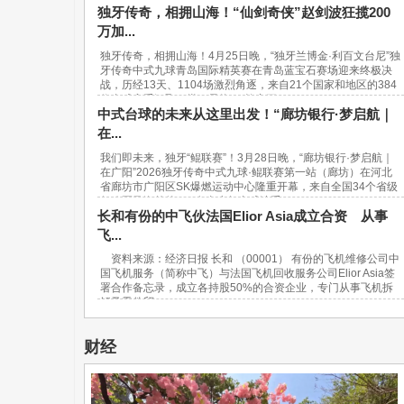
独牙传奇，相拥山海！“仙剑奇侠”赵剑波狂揽200
万加...
独牙传奇，相拥山海！4月25日晚，“独牙兰博金·利百文台尼”独
牙传奇中式九球青岛国际精英赛在青岛蓝宝石赛场迎来终极决
战，历经13天、1104场激烈角逐，来自21个国家和地区的384
位台球高手汇聚一堂，最终，“软塞王...
中式台球的未来从这里出发！“廊坊银行·梦启航｜
在...
我们即未来，独牙“鲲联赛”！3月28日晚，“廊坊银行·梦启航｜
在广阳”2026独牙传奇中式九球·鲲联赛第一站（廊坊）在河北
省廊坊市广阳区SK爆燃运动中心隆重开幕，来自全国34个省级
行政区及海外的940名青少年台球选手...
长和有份的中飞伙法国Elior Asia成立合资 从事
飞...
资料来源：经济日报 长和 （00001） 有份的飞机维修公司中
国飞机服务（简称中飞）与法国飞机回收服务公司Elior Asia签
署合作备忘录，成立各持股50%的合资企业，专门从事飞机拆
解及零件贸...
财经