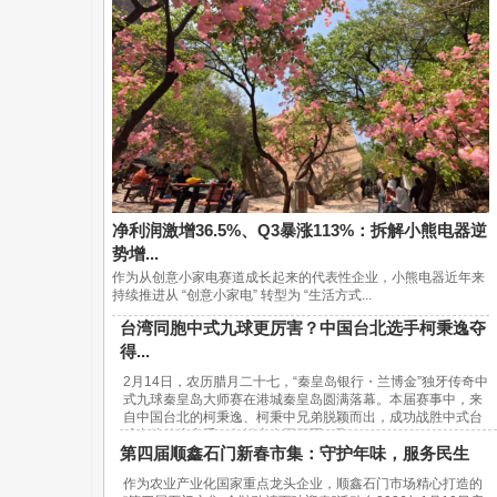
净利润激增36.5%、Q3暴涨113%：拆解小熊电器逆
势增...
作为从创意小家电赛道成长起来的代表性企业，小熊电器近年来
持续推进从 “创意小家电” 转型为 “生活方式...
台湾同胞中式九球更厉害？中国台北选手柯秉逸夺
得...
2月14日，农历腊月二十七，“秦皇岛银行・兰博金”独牙传奇中
式九球秦皇岛大师赛在港城秦皇岛圆满落幕。本届赛事中，来
自中国台北的柯秉逸、柯秉中兄弟脱颖而出，成功战胜中式台
球内地传统高手，包揽赛事冠亚军，取...
第四届顺鑫石门新春市集：守护年味，服务民生
作为农业产业化国家重点龙头企业，顺鑫石门市场精心打造的