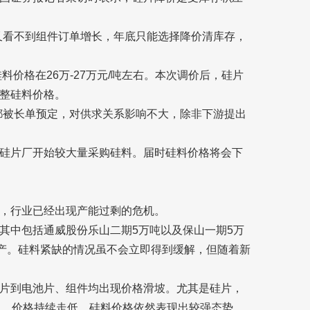
又看不到组件订单增长，年底只能选择降价清库存，
料价格在26万-27万元/吨左右。本次调价后，硅片
整硅料价格。
都被长单预定，对供求关系影响不大，除非下游提出
硅片厂开始较大量采购硅料。届时硅料价格将会下
，行业已经出现产能过剩的危机。
其中包括通威股份乐山二期5万吨以及保山一期5万
投产。硅料紧缺的情况虽不会立即得到缓解，但随着新
片到电池片、组件均出现价格滑坡。尤其是硅片，
向，价格持续走低。硅料价格依然表现出较强态势，