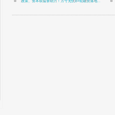
政策、资本双猛擎助力！方寸无忧B+轮融资落地...