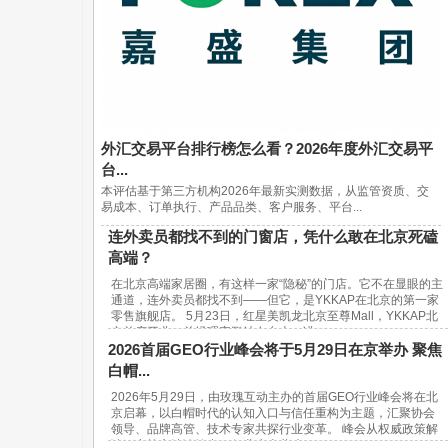
外汇交易平台排行榜怎么看？2026年度外汇交易平
台...
本评估基于第三方机构2026年最新实测数据，从监管资质、交
易成本、订单执行、产品品类、客户服务、平台...
连外卖员都找不到的门窗店，凭什么敢在北京死磕
高端？
在北京高端家居圈，有这样一家“隐秘”的门店。它不在显眼的主
通道，连外卖员都找不到——但它，是YKKAP在北京的第一家
零售旗舰店。 5月23日，红星美凯龙北京至尊Mall，YKKAP北
京首店开业。总经理宋鹏站在台上，讲...
2026首届GEO行业峰会将于5月29日在京举办 聚焦
白帽...
2026年5月29日，由玫瑰互动主办的首届GEO行业峰会将在北
京启幕，以白帽时代的认知入口与信任重构为主题，汇聚协会
领导、品牌高管、技术专家共探行业变革。 峰会从权威政策解
读、实战方法论输出、行业生态共建...