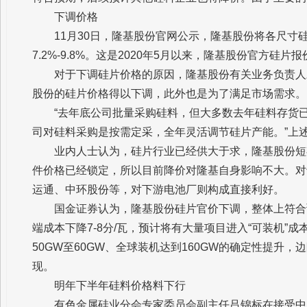
下调价格
11月30日，隆基股份官网公示，隆基股份将各尺寸硅片价
7.2%-9.8%。这是2020年5月以来，隆基股份官方硅
对于下调硅片价格的原因，隆基股份有关业务负责人
股份的硅片价格得以下调，此外也是为了满足市场需求。
“去年底公司批量采购硅料，但大多数去年硅料存货
司对硅料采购是按需定采，全年灵活调节硅片产能。”上
业内人士认为，硅片行业已经供大于求，隆基股份短
件价格已经锁定，所以目前降价对隆基自身影响不大。对
运通、中环股份等，对下游电池厂则构成直接利好。
国金证券认为，隆基股份硅片官价下调，整体上符合
端成本下降7-8分/瓦，预计将有大量项目进入“可装机”
50GW至60GW、全球装机达到160GW的确定性提升
现。
明年下半年硅料价格料下行
有色金属硅业分会专家委员会副主任吕锦标在接受中