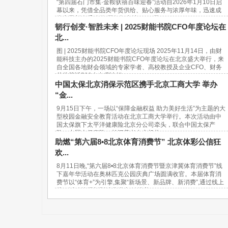
“第四届石门市集·金鞍驮禧百味迎春”活动自2026年1月10日启
幕以来，凭借全品类年货供给、贴心服务与浓厚年味，迅速成
为市民新春采购的“网红打卡地”。37天...
韧行创变·智胜未来 | 2025财能书院CFO年度论坛在
北...
图 | 2025财能书院CFO年度论坛现场 2025年11月14日，由财
能科技主办的2025财能书院CFO年度论坛在北京盛大举行，来
自全国各地财会领域的专家学者、高校教授及企业CFO、财务
总监等近500人出席论坛。...
中国太保北京消保示范区携手北京工商大学 举办
“金...
9月15日下午，一场以“保障金融权益 助力美好生活”为主题的大
型校园金融安全教育活动在北京工商大学举行。本次活动由中
国太保旗下太平洋健康险北京分公司牵头，联合中国太保产
险、中国太保寿险、长江养老在京机构...
助燃“第六届8•8北京体育消费节” 北京体彩公信狂
欢...
8月11日晚,“第六届8•8北京体育消费节暨京津冀体育消费节”线
下嘉年华活动在奥林匹克公园庆典广场圆满收官。本届体育消
费节以“体育+”为引擎,集聚“新场景、新品牌、新消费”,通过线上
线下活动挖掘新型消费潜力,链接美...