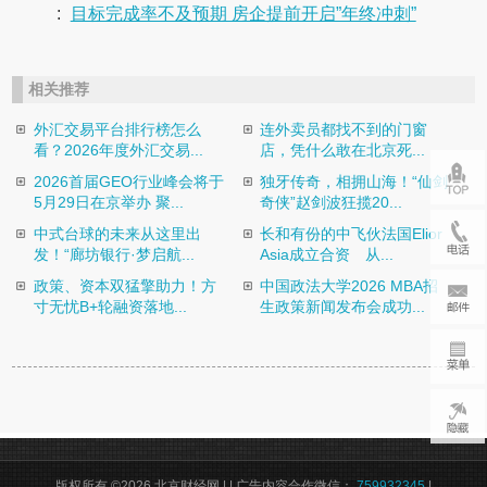
:
目标完成率不及预期 房企提前开启”年终冲刺”
相关推荐
外汇交易平台排行榜怎么
连外卖员都找不到的门窗
看？2026年度外汇交易...
店，凭什么敢在北京死...
2026首届GEO行业峰会将于
独牙传奇，相拥山海！“仙剑
5月29日在京举办 聚...
奇侠”赵剑波狂揽20...
中式台球的未来从这里出
长和有份的中飞伙法国Elior
发！“廊坊银行·梦启航...
Asia成立合资 从...
政策、资本双猛擎助力！方
中国政法大学2026 MBA招
寸无忧B+轮融资落地...
生政策新闻发布会成功...
版权所有 ©2026 北京财经网 |
| 广告内容合作微信：
759932345
|