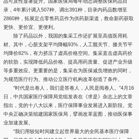
品可及性显著提升。国家医保局每年动态调整医保药品目
录，4年累计调入507种、调出391种，目录内药品数增至
2860种，拓展定点零售药店作为供药新渠道，救命新药获取
更快、更价宜、更便利。
除了药品以外，我国的集采工作还扩展至高值医用耗
材。其中，心脏支架平均降幅93%，人工髋关节、膝关节平
均降价82%，有力挤压了虚高价格空间。集采直击虚高药价
的软肋，实现降低药品价格、提高用药质量、促进产业升级
等多重效应。更重要的是，集采在为医保减负增效的同时，
为规范医疗行为、推动公立医疗机构改革创造了条件。
“时代是出卷人，我们是答卷人，人民是阅卷人。”4月16
日，中共国家医疗保障局党组发表在《求是》杂志上的文章
指出，党的十八大以来，医疗保障事业发展进入新阶段。党
中央正确决策组建国家医保局，擘画改革蓝图，推动医保事
业加速发展。
“我们用较短时间建立起世界最大的全民基本医疗保障