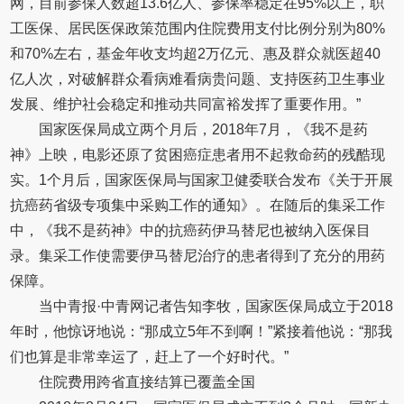
网，目前参保人数超13.6亿人、参保率稳定在95%以上，职
工医保、居民医保政策范围内住院费用支付比例分别为80%
和70%左右，基金年收支均超2万亿元、惠及群众就医超40
亿人次，对破解群众看病难看病贵问题、支持医药卫生事业
发展、维护社会稳定和推动共同富裕发挥了重要作用。”
国家医保局成立两个月后，2018年7月，《我不是药
神》上映，电影还原了贫困癌症患者用不起救命药的残酷现
实。1个月后，国家医保局与国家卫健委联合发布《关于开展
抗癌药省级专项集中采购工作的通知》。在随后的集采工作
中，《我不是药神》中的抗癌药伊马替尼也被纳入医保目
录。集采工作使需要伊马替尼治疗的患者得到了充分的用药
保障。
当中青报·中青网记者告知李牧，国家医保局成立于2018
年时，他惊讶地说：“那成立5年不到啊！”紧接着他说：“那我
们也算是非常幸运了，赶上了一个好时代。”
住院费用跨省直接结算已覆盖全国