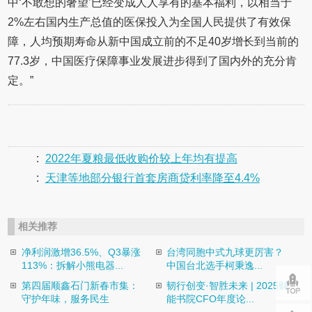
中‘不敢想的奢望’已经变成人人享有的基本福利，以相当于
2%左右国内生产总值的医保投入为全国人民提供了有效保
障，人均预期寿命从新中国成立前的不足40岁增长到当前的
77.3岁，中国医疗保障事业发展进步得到了国内外的充分肯
定。”
:
2022年夏粮最低收购价较上年均有提高
:
天津等地部分银行首套房商贷利率降至4.4%
相关推荐
净利润激增36.5%、Q3暴涨
台湾同胞中式九球更厉害？
113%：拆解小熊电器...
中国台北选手柯秉逸...
第四届顺鑫石门新春市集：
韧行创变·智胜未来 | 2025财
守护年味，服务民生
能书院CFO年度论...