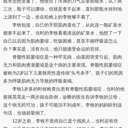
瓶水忽然变重了。他使出了浑身的力气去拿那瓶水，试了两
三次，瓶子可以挪动，但就是拿不起来，直到那瓶水掉到地
上滚到了一边，坐在轮椅上的李牧够不着了。
李牧知道，自己的手部肌肉退化了，从此连一瓶矿泉水
都拿不起来了。当时的李牧看着滚远的矿泉水，他想了一下
自己以后因为肌肉萎缩，吃饭困难，甚至不能呼吸该怎么
办？事实是，没有办法，他只能接受命运的安排。
脊髓性肌萎缩症是一种罕见病，由基因突变引起。肌肉
无力和肌肉逐渐萎缩是这个病的主要表现。脊髓性肌萎缩症
被称为2岁以下儿童致死性遗传病“头号杀手”。孩子们的死因
多为呼吸肌肉无力导致的呼吸衰竭。
李牧1岁多的时候检查出患有脊髓性肌萎缩症，当时的他
摇摇晃晃走一两步就会跌倒，诊断的医生告诉李牧的父母，
这个病无药可治，孩子可能活不到成年。李牧的妈妈听到这
句话，当场就晕倒了。
12岁之前，李牧不觉得自己是个残疾人，当时还有些