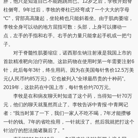
胖，他只是知道自己不能跑跳而已。12岁之后，李牧开始脊
柱侧弯。9年过后，李牧的脊柱已经弯成了一个大大的字母
“C”，背部高高隆起，坐轮椅也只能斜着坐。由于肌肉萎缩，
李牧全身可以动的地方屈指可数：头部，上身可以挪动一
点，左手的手指和右手。右手的力量只能拿起手机或一把勺
子。
对于脊髓性肌萎缩症，诺西那生钠注射液是我国上市的
首款精准靶向治疗药物。这款药物在使用时第一年需要注射6
针，此后每年3针，终生用药。因为在美国每针售价12.5万美
元(人民币约85万元)，它也被列入“全球最昂贵的十种药”。
2019年，这款药在中国上市，每针售价约70万元。
李牧是在和病友聊天时知道了这个药，当得知一针70万
元，他们的聊天就戛然而止了。李牧告诉中青报·中青网记
者：“我当时算了一下，我们一家人不吃不喝，7年才能攒够
一针的钱。7年的省吃俭用，一针就没了。然后我就把打这个
针治疗的想法抛诸脑后了。”