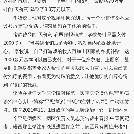
这样的市场。这场历时一个半小时的谈判，最终将70万元一
针的“天价药”降到了3.3万元以下。
李牧说，他对这个视频印象深刻，“每一个小群体都不应
该被放弃”这句话，深深地印在了他的脑海里。
这款曾经的“天价药”在医保报销后，李牧每针只需支付
2000多元，“当看到报销后的金额，我发自内心深处地开
心。”李牧说，自己打游戏的收入再加上国家的各项补贴，这
2000多元基本可以自己支付。对于一位穿衣服、上厕所，甚
至睡觉翻身都需要家人帮忙的重度残疾人而言，可以自己支
付治疗的费用，有着更为特殊的意义，让他脆弱的自尊心得
到了很好的抚慰。
李牧在浙江大学医学院附属第二医院医学遗传科/罕见病
诊治中心(以下简称“罕见病诊治中心”)注射了诺西那生钠注射
液。该院2021年11月1日成立的罕见病诊治中心，是国内唯
一一个罕见病病区，病区负责人吴志英告诉中青报·中青网记
者，诺西那生钠注射液没进医保之前，病区只有两位患者打