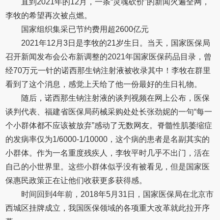
直到2021年的12月，一条“灵魂砍价”的新闻火遍全网，
李牧的希望再次被点燃。
国家组织集采已节约费用超2600亿元
2021年12月3日是李牧的21岁生日。当天，国家医保局
召开新闻发布会公布新调整的2021年国家医保药品目录，曾
经70万元一针的诺西那生钠注射液被收录其中！李牧在群里
看到了这个消息，感觉上天给了他一份最好的生日礼物。
随后，诺西那生钠注射液的谈判视频在网上公布，医保
谈判代表、福建省医保局药械采购处处长张劲妮的一句“每一
个小群体都不应该被放弃”感动了无数网友。脊髓性肌萎缩症
的发病率仅为1/6000-1/10000，这个病的患者是名副其实的
小群体。作为一名重度残疾人，李牧平时几乎不出门，活在
自己的小世界里。这些小群体似乎没有被看见，但是国家医
保惠民政策正在让他们收获更多获得感。
时间回到4年前，2018年5月31日，国家医保局在北京市
西城区挂牌成立，我国医保领域的各项重大改革就此拉开序