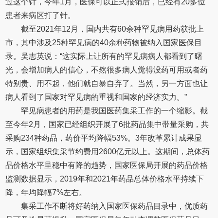
过这个针，今年1月，医保可以正式报销后，已经有20多位
患者来病区打了针。
截至2021年12月，国内共有60余种罕见病用药获批上
市，其中涉及25种罕见病的40余种药物被纳入国家医保目
录。吴志英说：“这实际上让所有的罕见病病人都看到了曙
光，会增加病人的信心，不然很多病人觉得没药可用或者药
特别贵、用不起，他们就自暴自弃了。当然，另一方面也让
病人看到了国家对罕见病的重视和国家的经济实力。”
罕见病患者的用药是我国医药集采工作的一个缩影。截
至今年2月，国家已经组织开展了6批药品集中带量采购，共
采购234种药品，药价平均降幅53%。3年改革累计成果显
示，国家组织集采节约费用2600亿元以上。这期间，总体药
品价格水平呈稳中有降的趋势，国家医保局开展的药品价格
监测数据显示，2019年和2021年药品总体价格水平持续下
降，年均降幅7%左右。
集采工作不断将好药纳入国家医保药品目录中，优质药