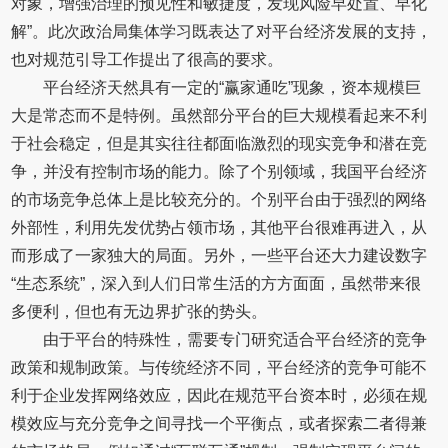
对象，增强治理的预见性和敏捷度，发现风险早处置、早化
解”。此次政治局集体学习既表达了对平台经济发展的支持，
也对规范引导工作提出了很高的要求。
平台经济天然具有一定的“赢家通吃”现象，资本规模巨
大是常态而不是特例。虽然部分平台的巨大规模看起来不利
于社会稳定，但是其实往往都面临激烈的现实竞争和潜在竞
争，并没有控制市场的能力。除了个别领域，我国平台经济
的市场竞争总体上是比较充分的。个别平台由于强烈的网络
外部性，利用先发优势占领市场，其他平台很难再进入，从
而形成了一家独大的局面。另外，一些平台还大力建设数字
“生态系统”，深入到人们日常生活的方方面面，虽然带来很
多便利，但也有无边界扩张的势头。
由于平台的特殊性，需要专门研究适合平台经济的竞争
政策和规制政策。与传统经济不同，平台经济的竞争可能不
利于企业发挥网络效应，因此在规范平台资本时，必须在规
模效应与充分竞争之间寻找一个平衡点，或者探索二者得兼