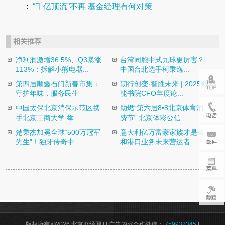
:
“千亿顶流”不再 基金经理有何对策
相关推荐
净利润激增36.5%、Q3暴涨
台湾同胞中式九球更厉害？
113%：拆解小熊电器...
中国台北选手柯秉逸...
第四届顺鑫石门新春市集：
韧行创变·智胜未来 | 2025财
守护年味，服务民生
能书院CFO年度论...
中国太保北京消保示范区携
助燃“第六届8•8北京体育消
手北京工商大学 举...
费节” 北京体彩公信...
楚秉杰加冕全球“500万冠军
意大利亿万富豪家族才是长
先生”！独牙传奇中...
和港口业务未来营运者
版权所有 ©2026 北京财经网 |
| 广告内容合作微信：
759932345
|