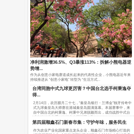
净利润激增36.5%、Q3暴涨113%：拆解小熊电器逆
势增...
作为从创意小家电赛道成长起来的代表性企业，小熊电器近年来
持续推进从 “创意小家电” 转型为 “生活方式...
台湾同胞中式九球更厉害？中国台北选手柯秉逸夺
得...
2月14日，农历腊月二十七，“秦皇岛银行・兰博金”独牙传奇中
式九球秦皇岛大师赛在港城秦皇岛圆满落幕。本届赛事中，来
自中国台北的柯秉逸、柯秉中兄弟脱颖而出，成功战胜中式台
球内地传统高手，包揽赛事冠亚军，取...
第四届顺鑫石门新春市集：守护年味，服务民生
作为农业产业化国家重点龙头企业，顺鑫石门市场精心打造的