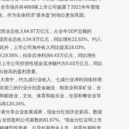
，全市场共有4669家上市公司披露了2021年年度报
化，作为实体经济“基本盘”的地位更加巩固。
营业总收入64.97万亿元，占全年GDP总额的
现营业总收入54.9万亿元，同比增长22.63%。约八
外，上市公司海外收入同比提高18.03%。
19.56%；扣非后净利润4.43万亿元，同比增长
类上市公司经营性现金流净额约为5.03万亿元，同比
示出较高的盈利质量。
业大类中，约九成行业收入、七成行业净利润保持增
在前三的行业分别是金融业、制造业和采矿业，合
储和邮政业，文化、体育和娱乐业，住宿和餐饮业等
和120.24%。
投资者分享企业发展成果，现金分红创历史新高。数据
占全部盈利公司家数的81.67%。“现金分红证明上市
稳健型投资者，引导长期资金入市，培育长期投资