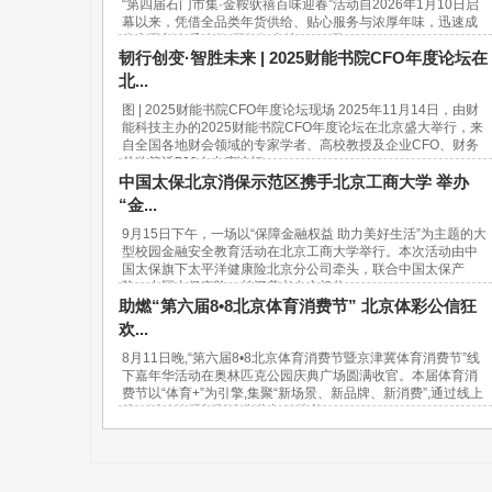
“第四届石门市集·金鞍驮禧百味迎春”活动自2026年1月10日启
幕以来，凭借全品类年货供给、贴心服务与浓厚年味，迅速成
为市民新春采购的“网红打卡地”。37天...
韧行创变·智胜未来 | 2025财能书院CFO年度论坛在
北...
图 | 2025财能书院CFO年度论坛现场 2025年11月14日，由财
能科技主办的2025财能书院CFO年度论坛在北京盛大举行，来
自全国各地财会领域的专家学者、高校教授及企业CFO、财务
总监等近500人出席论坛。...
中国太保北京消保示范区携手北京工商大学 举办
“金...
9月15日下午，一场以“保障金融权益 助力美好生活”为主题的大
型校园金融安全教育活动在北京工商大学举行。本次活动由中
国太保旗下太平洋健康险北京分公司牵头，联合中国太保产
险、中国太保寿险、长江养老在京机构...
助燃“第六届8•8北京体育消费节” 北京体彩公信狂
欢...
8月11日晚,“第六届8•8北京体育消费节暨京津冀体育消费节”线
下嘉年华活动在奥林匹克公园庆典广场圆满收官。本届体育消
费节以“体育+”为引擎,集聚“新场景、新品牌、新消费”,通过线上
线下活动挖掘新型消费潜力,链接美...