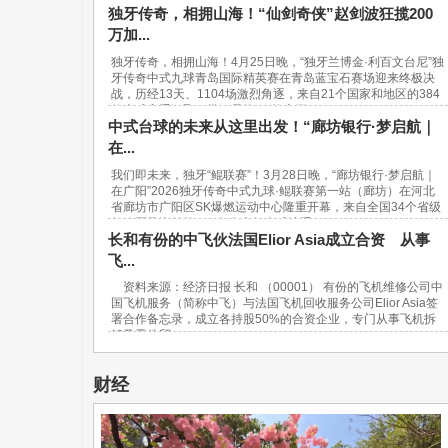
独牙传奇，相拥山海！“仙剑奇侠”赵剑波狂揽200
万加...
独牙传奇，相拥山海！4月25日晚，“独牙兰博金·利百文台尼”独
牙传奇中式九球青岛国际精英赛在青岛蓝宝石赛场迎来终极决
战，历经13天、1104场激烈角逐，来自21个国家和地区的384
位台球高手汇聚一堂，最终，“软塞王...
中式台球的未来从这里出发！“廊坊银行·梦启航｜
在...
我们即未来，独牙“鲲联赛”！3月28日晚，“廊坊银行·梦启航｜
在广阳”2026独牙传奇中式九球·鲲联赛第一站（廊坊）在河北
省廊坊市广阳区SK爆燃运动中心隆重开幕，来自全国34个省级
行政区及海外的940名青少年台球选手...
长和有份的中飞伙法国Elior Asia成立合资 从事
飞...
资料来源：经济日报 长和 （00001） 有份的飞机维修公司中
国飞机服务（简称中飞）与法国飞机回收服务公司Elior Asia签
署合作备忘录，成立各持股50%的合资企业，专门从事飞机拆
解及零件贸...
财经