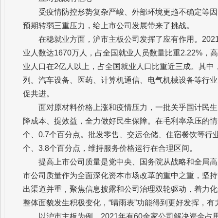
受疫情防控形势复杂严峻、外部环境更趋不确定等因
预期转弱三重压力，给上市公司发展带来了挑战。
在稳就业方面，沪市主板公司发挥了应有作用。202
业人数达1670万人，占全国就业人员数量比重2.22%，高
业人口在2亿人以上，占全国就业人口比重近三成。其中
列。汽车设备、医药、计算机通信、电气机械设备等行业
促共进。
面对原材料价格上涨和疫情压力，一批关乎国计民生
降成本、提效益，全力做好民生保障。在毛利率承压的情
个、0.7个百分点。批发零售、交运仓储、住宿餐饮等行业
个、3.8个百分点，维持服务价格运行在合理区间。
提高上市公司质量是党中央、国务院从战略和全局高
市公司质量作为全面深化资本市场改革的重中之重，坚持
出渠道并重，聚焦信息披露和公司治理双轮驱动，着力化
整体面貌发生积极变化，“晴雨表”功能得到更好发挥，
以沪市主板为例，2021年有60余家公司解决资金占