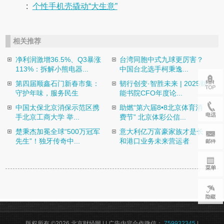
:
个性手机壳撬动“大生意”
相关推荐
净利润激增36.5%、Q3暴涨
台湾同胞中式九球更厉害？
113%：拆解小熊电器...
中国台北选手柯秉逸...
第四届顺鑫石门新春市集：
韧行创变·智胜未来 | 2025财
守护年味，服务民生
能书院CFO年度论...
中国太保北京消保示范区携
助燃“第六届8•8北京体育消
手北京工商大学 举...
费节” 北京体彩公信...
楚秉杰加冕全球“500万冠军
意大利亿万富豪家族才是长
先生”！独牙传奇中...
和港口业务未来营运者
版权所有 ©2026 北京财经网 |
| 广告内容合作微信：
759932345
|