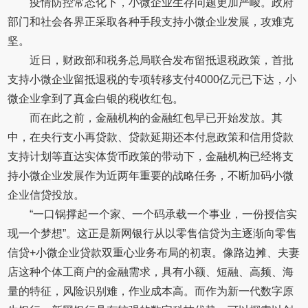
疫情防控常态化下，小微企业生存问题更加严峻。政府
部门和社会各界正采取各种手段支持小微企业发展，攻难克
坚。
近日，财政部和税务总局联合发布留抵退税政策，首批
支持小微企业留抵退税的专项转移支付4000亿元已下达，小
微企业拿到了真金白银的税收红包。
而在此之前，金融机构的金融红包早已开始发放。其
中，在央行支小再贷款、贷款延期还本付息政策和信用贷款
支持计划等直达实体货币政策的带动下，金融机构已经将支
持小微企业发展作为近两年重要的战略任务，不断加码小微
企业信贷投放。
“一口锅撑起一个家、一个码承载一个事业，一份授信实
现一个梦想”。这正是新网银行从以零售信贷为主逐渐向零售
信贷+小微企业贷款双重心业务布局的初衷。像路边摊、夫妻
店这种个体工商户的金融需求，具有小额、短融、高频、海
量的特征，风险识别难，作业成本高。而作为新一代数字原