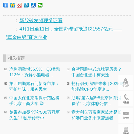
:
新股破发频现辩证看
:
4月1日至11日，全国办理留抵退税1557亿元——
“真金白银”直达企业
相关推荐
净利润激增36.5%、Q3暴涨
台湾同胞中式九球更厉害？
113%：拆解小熊电器...
中国台北选手柯秉逸...
第四届顺鑫石门新春市集：
韧行创变·智胜未来 | 2025财
守护年味，服务民生
能书院CFO年度论...
中国太保北京消保示范区携
助燃“第六届8•8北京体育消
手北京工商大学 举...
费节” 北京体彩公信...
楚秉杰加冕全球“500万冠军
意大利亿万富豪家族才是长
先生”！独牙传奇中...
和港口业务未来营运者