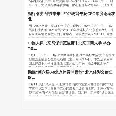
“第四届石门市集·金鞍驮禧百味迎春”活动自2026年1月10日启
幕以来，凭借全品类年货供给、贴心服务与浓厚年味，迅速成
为市民新春采购的“网红打卡地”。37天...
韧行创变·智胜未来 | 2025财能书院CFO年度论坛在
北...
图 | 2025财能书院CFO年度论坛现场 2025年11月14日，由财
能科技主办的2025财能书院CFO年度论坛在北京盛大举行，来
自全国各地财会领域的专家学者、高校教授及企业CFO、财务
总监等近500人出席论坛。...
中国太保北京消保示范区携手北京工商大学 举办
“金...
9月15日下午，一场以“保障金融权益 助力美好生活”为主题的大
型校园金融安全教育活动在北京工商大学举行。本次活动由中
国太保旗下太平洋健康险北京分公司牵头，联合中国太保产
险、中国太保寿险、长江养老在京机构...
助燃“第六届8•8北京体育消费节” 北京体彩公信狂
欢...
8月11日晚,“第六届8•8北京体育消费节暨京津冀体育消费节”线
下嘉年华活动在奥林匹克公园庆典广场圆满收官。本届体育消
费节以“体育+”为引擎,集聚“新场景、新品牌、新消费”,通过线上
线下活动挖掘新型消费潜力,链接美...