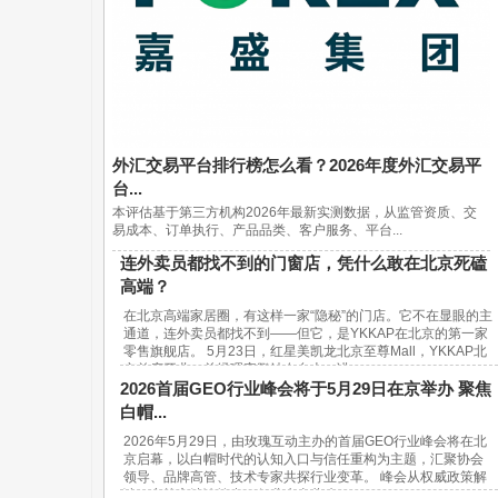
外汇交易平台排行榜怎么看？2026年度外汇交易平
台...
本评估基于第三方机构2026年最新实测数据，从监管资质、交
易成本、订单执行、产品品类、客户服务、平台...
连外卖员都找不到的门窗店，凭什么敢在北京死磕
高端？
在北京高端家居圈，有这样一家“隐秘”的门店。它不在显眼的主
通道，连外卖员都找不到——但它，是YKKAP在北京的第一家
零售旗舰店。 5月23日，红星美凯龙北京至尊Mall，YKKAP北
京首店开业。总经理宋鹏站在台上，讲...
2026首届GEO行业峰会将于5月29日在京举办 聚焦
白帽...
2026年5月29日，由玫瑰互动主办的首届GEO行业峰会将在北
京启幕，以白帽时代的认知入口与信任重构为主题，汇聚协会
领导、品牌高管、技术专家共探行业变革。 峰会从权威政策解
读、实战方法论输出、行业生态共建...