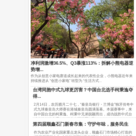
净利润激增36.5%、Q3暴涨113%：拆解小熊电器逆
势增...
作为从创意小家电赛道成长起来的代表性企业，小熊电器近年来
持续推进从 “创意小家电” 转型为 “生活方式...
台湾同胞中式九球更厉害？中国台北选手柯秉逸夺
得...
2月14日，农历腊月二十七，“秦皇岛银行・兰博金”独牙传奇中
式九球秦皇岛大师赛在港城秦皇岛圆满落幕。本届赛事中，来
自中国台北的柯秉逸、柯秉中兄弟脱颖而出，成功战胜中式台
球内地传统高手，包揽赛事冠亚军，取...
第四届顺鑫石门新春市集：守护年味，服务民生
作为农业产业化国家重点龙头企业，顺鑫石门市场精心打造的