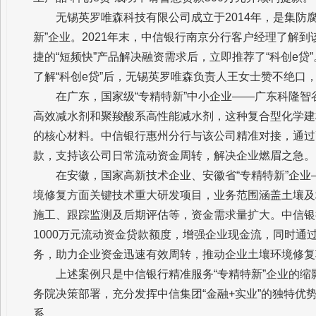
无锡英罗唯森科技有限公司成立于2014年，是集防
新”企业。2021年末，中信银行南京分行客户经理了解
捷的“短频快”产品解决融资需求后，立即推荐了“科创e贷
了解“科创e贷”后，无锡英罗唯森负责人王女士赞不绝口
在广东，国家级“专精特新”中小企业——广东科隆
高效减水剂和聚羧酸系高性能减水剂，这种复合型化学建
的核心材料。中信银行惠州分行与该公司精准对接，通过
款，支持该公司日常流动资金周转，解决企业燃眉之急。
在安徽，国家高新技术企业、安徽省“专精特新”企
境修复方面关键技术重大研发项目，业务范围涵盖土壤及
施工、跟踪监测及后期评估等，资金需求量扩大。中信银
1000万元流动资金贷款额度，增强企业现金流，同时通
务，助力企业资金迅速有效周转，推动企业土壤环境修复
上述案例只是中信银行精准服务“专精特新”企业的缩
务院决策部署，充分发挥中信集团“金融+实业”的独特优
系。