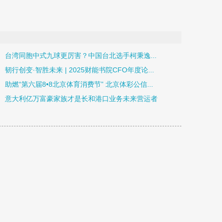
台湾同胞中式九球更厉害？中国台北选手柯秉逸...
韧行创变·智胜未来 | 2025财能书院CFO年度论...
助燃“第六届8•8北京体育消费节” 北京体彩公信...
意大利亿万富豪家族才是长和港口业务未来营运者