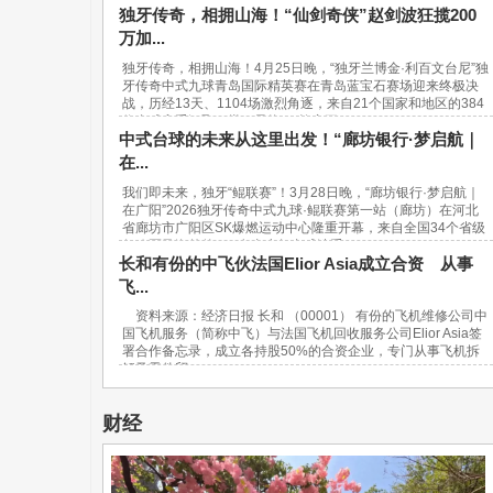
独牙传奇，相拥山海！“仙剑奇侠”赵剑波狂揽200
万加...
独牙传奇，相拥山海！4月25日晚，“独牙兰博金·利百文台尼”独
牙传奇中式九球青岛国际精英赛在青岛蓝宝石赛场迎来终极决
战，历经13天、1104场激烈角逐，来自21个国家和地区的384
位台球高手汇聚一堂，最终，“软塞王...
中式台球的未来从这里出发！“廊坊银行·梦启航｜
在...
我们即未来，独牙“鲲联赛”！3月28日晚，“廊坊银行·梦启航｜
在广阳”2026独牙传奇中式九球·鲲联赛第一站（廊坊）在河北
省廊坊市广阳区SK爆燃运动中心隆重开幕，来自全国34个省级
行政区及海外的940名青少年台球选手...
长和有份的中飞伙法国Elior Asia成立合资 从事
飞...
资料来源：经济日报 长和 （00001） 有份的飞机维修公司中
国飞机服务（简称中飞）与法国飞机回收服务公司Elior Asia签
署合作备忘录，成立各持股50%的合资企业，专门从事飞机拆
解及零件贸...
财经