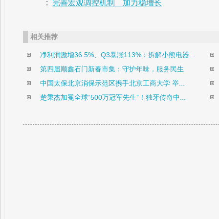
:
完善宏观调控机制 加力稳增长
相关推荐
净利润激增36.5%、Q3暴涨113%：拆解小熊电器...
第四届顺鑫石门新春市集：守护年味，服务民生
中国太保北京消保示范区携手北京工商大学 举...
楚秉杰加冕全球“500万冠军先生”！独牙传奇中...