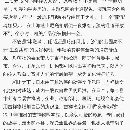
“二次元”文化的年轻人来说，“冰墩墩”也不是第一个“卡通明
星”，动漫的手办周边、主题乐园的卡通形象、潮玩盲盒的购
买热潮，都与“一墩难求”现象有异曲同工之处。上一个“顶流”
玲娜贝儿，在上海迪士尼亮相后便一夜爆红，预约通道开放
不到1个小时，相关产品便被横扫一空。
不管是“冰墩墩”、砳砳还是玲娜贝儿，它们的出圈离不
开“生逢其时”的良好契机。年轻消费群体全新的消费价值
观、对萌物的喜爱带火了吉祥物经济。除了体育赛事，城
市、企业、主题乐园、机构都可以推出吉祥物代表，以具体
的拟人形象，寄托人们的情感愿望，成为文化特征符号。
相比之下，日本由于其浓厚的动漫文化氛围，吉祥物文
化也相对成熟，成为一股吹向世界的风潮。在日本，每个县
市都有专属吉祥物，企业、政府部门、机场、电视台都会使
用吉祥物增加自己的辨识度。吉祥物之间可谓“竞争激烈”。
2010年推出的吉祥物熊本熊，以亲切可爱的形象、专门设计
的故事，走出熊本县，深受全世界的喜爱，也极大地带动了