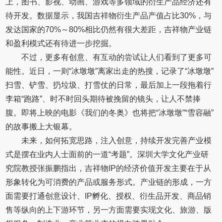
上，图书、影视、动画、游戏等多领域的衍生产品经济还有
待开发。数据显示，我国吉祥物衍生产品产值占比30%，与
发达国家的70%～80%相比仍然有很大差距，吉祥物产业链
和盈利模式还有待进一步挖掘。
不过，更多有创意、有互动的尝试让人们看到了更多可
能性。近日，一则“冰墩墩”离家出走的热搜，记录了“冰墩墩”
扫雪、铲雪、扔垃圾、打雪仗的日常，最后加上一段拖着行
李箱“跑路”、时不时回头期待被挽留的镜头，让人不禁捧
腹。即将上映的电影《我们的冬奥》也将把“冰墩墩”“雪容融”
的故事搬上大银幕。
未来，如何拓宽思路，注入创意，持续开发完善产业模
式是摆在业内人士面前的一道“考题”。深圳大学文化产业研
究院教授张振鹏指出，吉祥物IP的经济价值开发主要在于从
形象转化为可消费的产品或服务形式。产业链的形成，一方
面需要打通创意设计、IP孵化、授权、衍生品开发、商品销
售等纵向的上下游环节，另一方面需要实现文化、旅游、版