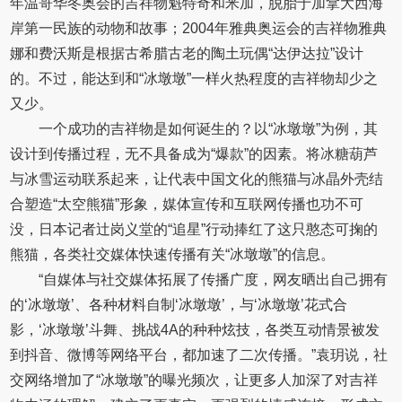
年温哥华冬奥会的吉祥物魁特奇和米加，脱胎于加拿大西海
岸第一民族的动物和故事；2004年雅典奥运会的吉祥物雅典
娜和费沃斯是根据古希腊古老的陶土玩偶“达伊达拉”设计
的。不过，能达到和“冰墩墩”一样火热程度的吉祥物却少之
又少。
一个成功的吉祥物是如何诞生的？以“冰墩墩”为例，其
设计到传播过程，无不具备成为“爆款”的因素。将冰糖葫芦
与冰雪运动联系起来，让代表中国文化的熊猫与冰晶外壳结
合塑造“太空熊猫”形象，媒体宣传和互联网传播也功不可
没，日本记者辻岗义堂的“追星”行动捧红了这只憨态可掬的
熊猫，各类社交媒体快速传播有关“冰墩墩”的信息。
“自媒体与社交媒体拓展了传播广度，网友晒出自己拥有
的‘冰墩墩’、各种材料自制‘冰墩墩’，与‘冰墩墩’花式合
影，‘冰墩墩’斗舞、挑战4A的种种炫技，各类互动情景被发
到抖音、微博等网络平台，都加速了二次传播。”袁玥说，社
交网络增加了“冰墩墩”的曝光频次，让更多人加深了对吉祥