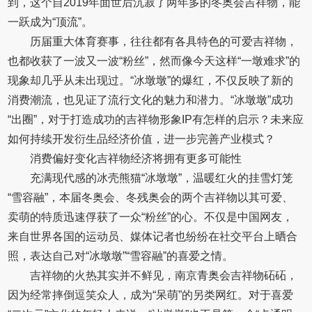
到，这个自2019年面世后沉寂了两年多的冬奥会吉祥物，能
一跃成为“顶流”。
历届重大体育赛事，往往都有各具特色的可爱吉祥物，
也都收获了一波又一波“粉丝”，然而像今天这样“一墩难求”的
现象却几乎从未出现过。“冰墩墩”的爆红，不仅反映了新的
消费潮流，也见证了流行文化的魅力和潜力。“冰墩墩”成功
“出圈”，对于打造成功的吉祥物形象IP有怎样的启示？未来应
如何持续开发衍生品经济价值，进一步完善产业模式？
消费偏好变化吉祥物经济将拥有更多可能性
充满现代感的冰壳熊猫“冰墩墩”，温暖红火的挂雪灯笼
“雪容融”，本届冬奥会、冬残奥会的两个吉祥物以其可爱、
卖萌的特质迅速俘获了一众“粉丝”的心。不仅是中国网友，
来自世界各国的运动员、媒体记者也纷纷在社交平台上晒合
照，表达自己对“冰墩墩”“雪容融”的喜爱之情。
吉祥物的火热其实并不鲜见，南京青奥会吉祥物砳砳，
因为经常摔倒逗笑众人，成为“呆萌”的另类网红。对于喜爱