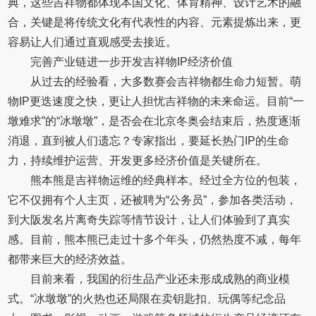
典，这些吉祥物都体现本国文化、体育精神、设计艺术的融
合，关键是将传统文化有代表性的内容、元素提炼出来，更
容易让人们通过直观感受去接近。
完善产业链进一步开发吉祥物IP经济价值
从过去的经验看，大多数赛会吉祥物都生命力短暂。萌
物IP更迭速度之快，更让人担忧吉祥物的未来命运。目前“一
墩难求”的“冰墩墩”，是否会在北京冬奥会结束后，热度逐渐
消退，直到被人们遗忘？专家指出，要延长热门IP的生命
力，持续维护运营、开发更多经济价值是关键所在。
熊本熊是吉祥物运维的经典样本。经过全方位的包装，
它不仅拥有个人主页，还被聘为“公务员”，参加各类活动，
到大阪发名片离奇失踪等情节设计，让人们体验到了真实
感。目前，熊本熊已走过十多个年头，仍然热度不减，每年
都带来巨大的经济效益。
目前来看，我国的衍生品产业还未形成成熟的商业模
式。“冰墩墩”的火热也还局限在卖钥匙扣、玩偶等纪念品