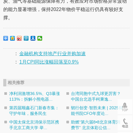
炭、油气等基础能源保障有力，有效应对市场价格异常波动
的能力显著增强，保持2022年物价平稳运行仍具有较好支
撑。
:
金融机构支持地产行业并购加速
:
1月CPI同比涨幅回落至0.9%
相关推荐
净利润激增36.5%、Q3暴涨
台湾同胞中式九球更厉害？
113%：拆解小熊电器...
中国台北选手柯秉逸...
第四届顺鑫石门新春市集：
韧行创变·智胜未来 | 2025财
守护年味，服务民生
能书院CFO年度论...
中国太保北京消保示范区携
助燃“第六届8•8北京体育消
手北京工商大学 举...
费节” 北京体彩公信...