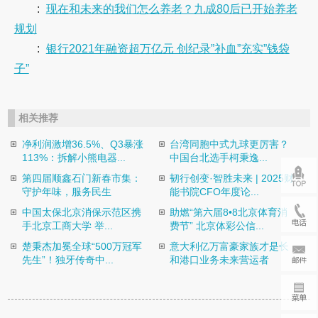
:
现在和未来的我们怎么养老？九成80后已开始养老
规划
:
银行2021年融资超万亿元 创纪录”补血”充实”钱袋
子”
相关推荐
净利润激增36.5%、Q3暴涨
台湾同胞中式九球更厉害？
113%：拆解小熊电器...
中国台北选手柯秉逸...
第四届顺鑫石门新春市集：
韧行创变·智胜未来 | 2025财
守护年味，服务民生
能书院CFO年度论...
中国太保北京消保示范区携
助燃“第六届8•8北京体育消
手北京工商大学 举...
费节” 北京体彩公信...
楚秉杰加冕全球“500万冠军
意大利亿万富豪家族才是长
先生”！独牙传奇中...
和港口业务未来营运者