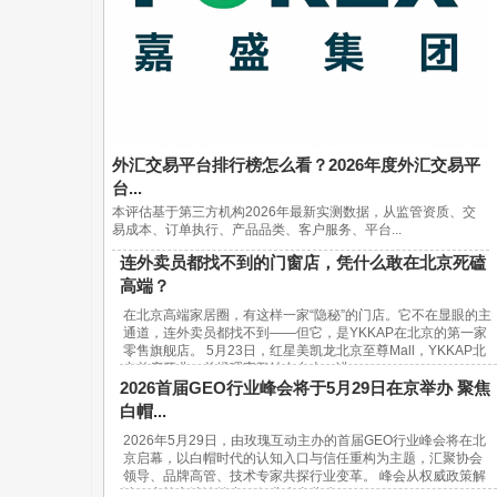
外汇交易平台排行榜怎么看？2026年度外汇交易平
台...
本评估基于第三方机构2026年最新实测数据，从监管资质、交
易成本、订单执行、产品品类、客户服务、平台...
连外卖员都找不到的门窗店，凭什么敢在北京死磕
高端？
在北京高端家居圈，有这样一家“隐秘”的门店。它不在显眼的主
通道，连外卖员都找不到——但它，是YKKAP在北京的第一家
零售旗舰店。 5月23日，红星美凯龙北京至尊Mall，YKKAP北
京首店开业。总经理宋鹏站在台上，讲...
2026首届GEO行业峰会将于5月29日在京举办 聚焦
白帽...
2026年5月29日，由玫瑰互动主办的首届GEO行业峰会将在北
京启幕，以白帽时代的认知入口与信任重构为主题，汇聚协会
领导、品牌高管、技术专家共探行业变革。 峰会从权威政策解
读、实战方法论输出、行业生态共建...