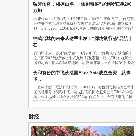
独牙传奇，相拥山海！“仙剑奇侠”赵剑波狂揽200
万加...
独牙传奇，相拥山海！4月25日晚，“独牙兰博金·利百文台尼”独
牙传奇中式九球青岛国际精英赛在青岛蓝宝石赛场迎来终极决
战，历经13天、1104场激烈角逐，来自21个国家和地区的384
位台球高手汇聚一堂，最终，“软塞王...
中式台球的未来从这里出发！“廊坊银行·梦启航｜
在...
我们即未来，独牙“鲲联赛”！3月28日晚，“廊坊银行·梦启航｜
在广阳”2026独牙传奇中式九球·鲲联赛第一站（廊坊）在河北
省廊坊市广阳区SK爆燃运动中心隆重开幕，来自全国34个省级
行政区及海外的940名青少年台球选手...
长和有份的中飞伙法国Elior Asia成立合资 从事
飞...
资料来源：经济日报 长和 （00001） 有份的飞机维修公司中
国飞机服务（简称中飞）与法国飞机回收服务公司Elior Asia签
署合作备忘录，成立各持股50%的合资企业，专门从事飞机拆
解及零件贸...
财经