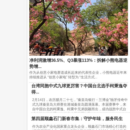
净利润激增36.5%、Q3暴涨113%：拆解小熊电器逆
势增...
作为从创意小家电赛道成长起来的代表性企业，小熊电器近年来
持续推进从 “创意小家电” 转型为 “生活方式...
台湾同胞中式九球更厉害？中国台北选手柯秉逸夺
得...
2月14日，农历腊月二十七，“秦皇岛银行・兰博金”独牙传奇中
式九球秦皇岛大师赛在港城秦皇岛圆满落幕。本届赛事中，来
自中国台北的柯秉逸、柯秉中兄弟脱颖而出，成功战胜中式台
球内地传统高手，包揽赛事冠亚军，取...
第四届顺鑫石门新春市集：守护年味，服务民生
作为农业产业化国家重点龙头企业，顺鑫石门市场精心打造的