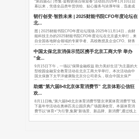
“第四届石门市集·金鞍驮禧百味迎春”活动自2026年1月10日启
幕以来，凭借全品类年货供给、贴心服务与浓厚年味，迅速成
为市民新春采购的“网红打卡地”。37天...
韧行创变·智胜未来 | 2025财能书院CFO年度论坛在
北...
图 | 2025财能书院CFO年度论坛现场 2025年11月14日，由财
能科技主办的2025财能书院CFO年度论坛在北京盛大举行，来
自全国各地财会领域的专家学者、高校教授及企业CFO、财务
总监等近500人出席论坛。...
中国太保北京消保示范区携手北京工商大学 举办
“金...
9月15日下午，一场以“保障金融权益 助力美好生活”为主题的大
型校园金融安全教育活动在北京工商大学举行。本次活动由中
国太保旗下太平洋健康险北京分公司牵头，联合中国太保产
险、中国太保寿险、长江养老在京机构...
助燃“第六届8•8北京体育消费节” 北京体彩公信狂
欢...
8月11日晚,“第六届8•8北京体育消费节暨京津冀体育消费节”线
下嘉年华活动在奥林匹克公园庆典广场圆满收官。本届体育消
费节以“体育+”为引擎,集聚“新场景、新品牌、新消费”,通过线上
线下活动挖掘新型消费潜力,链接美...