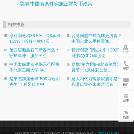
:
易纲:中国有条件实施正常货币政策
相关推荐
净利润激增36.5%、Q3暴涨
台湾同胞中式九球更厉害？
113%：拆解小熊电器...
中国台北选手柯秉逸...
第四届顺鑫石门新春市集：
韧行创变·智胜未来 | 2025财
守护年味，服务民生
能书院CFO年度论...
中国太保北京消保示范区携
助燃“第六届8•8北京体育消
手北京工商大学 举...
费节” 北京体彩公信...
楚秉杰加冕全球“500万冠军
意大利亿万富豪家族才是长
先生”！独牙传奇中...
和港口业务未来营运者
版权所有 ©2026 北京财经网 |
| 广告内容合作微信：
759932345
|