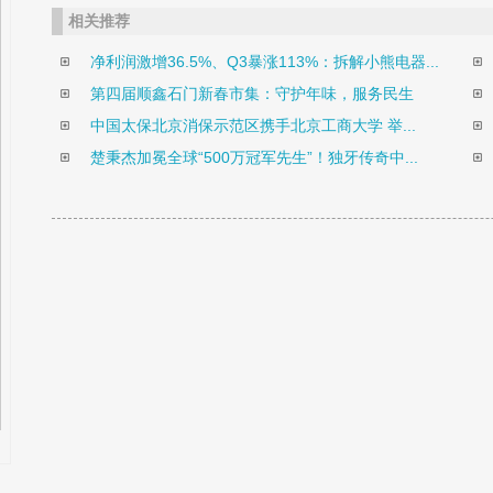
相关推荐
净利润激增36.5%、Q3暴涨113%：拆解小熊电器...
第四届顺鑫石门新春市集：守护年味，服务民生
中国太保北京消保示范区携手北京工商大学 举...
楚秉杰加冕全球“500万冠军先生”！独牙传奇中...