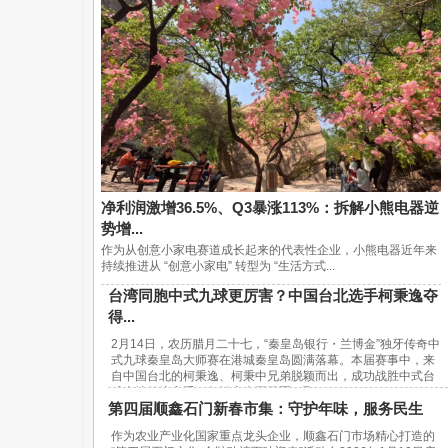
净利润激增36.5%、Q3暴涨113%：拆解小熊电器逆
势增...
作为从创意小家电赛道成长起来的代表性企业，小熊电器近年来
持续推进从 “创意小家电” 转型为 “生活方式...
台湾同胞中式九球更厉害？中国台北选手柯秉逸夺
得...
2月14日，农历腊月二十七，“秦皇岛银行・兰博金”独牙传奇中
式九球秦皇岛大师赛在港城秦皇岛圆满落幕。本届赛事中，来
自中国台北的柯秉逸、柯秉中兄弟脱颖而出，成功战胜中式台
球内地传统高手，包揽赛事冠亚军，取...
第四届顺鑫石门新春市集：守护年味，服务民生
作为农业产业化国家重点龙头企业，顺鑫石门市场精心打造的