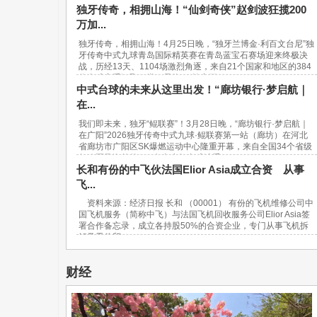
独牙传奇，相拥山海！“仙剑奇侠”赵剑波狂揽200
万加...
独牙传奇，相拥山海！4月25日晚，“独牙兰博金·利百文台尼”独
牙传奇中式九球青岛国际精英赛在青岛蓝宝石赛场迎来终极决
战，历经13天、1104场激烈角逐，来自21个国家和地区的384
位台球高手汇聚一堂，最终，“软塞王...
中式台球的未来从这里出发！“廊坊银行·梦启航｜
在...
我们即未来，独牙“鲲联赛”！3月28日晚，“廊坊银行·梦启航｜
在广阳”2026独牙传奇中式九球·鲲联赛第一站（廊坊）在河北
省廊坊市广阳区SK爆燃运动中心隆重开幕，来自全国34个省级
行政区及海外的940名青少年台球选手...
长和有份的中飞伙法国Elior Asia成立合资 从事
飞...
资料来源：经济日报 长和 （00001） 有份的飞机维修公司中
国飞机服务（简称中飞）与法国飞机回收服务公司Elior Asia签
署合作备忘录，成立各持股50%的合资企业，专门从事飞机拆
解及零件贸...
财经