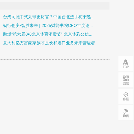
台湾同胞中式九球更厉害？中国台北选手柯秉逸...
韧行创变·智胜未来 | 2025财能书院CFO年度论...
助燃“第六届8•8北京体育消费节” 北京体彩公信...
意大利亿万富豪家族才是长和港口业务未来营运者