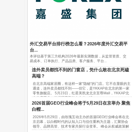
外汇交易平台排行榜怎么看？2026年度外汇交易平
台...
本评估基于第三方机构2026年最新实测数据，从监管资质、交
易成本、订单执行、产品品类、客户服务、平台...
连外卖员都找不到的门窗店，凭什么敢在北京死磕
高端？
在北京高端家居圈，有这样一家“隐秘”的门店。它不在显眼的主
通道，连外卖员都找不到——但它，是YKKAP在北京的第一家
零售旗舰店。 5月23日，红星美凯龙北京至尊Mall，YKKAP北
京首店开业。总经理宋鹏站在台上，讲...
2026首届GEO行业峰会将于5月29日在京举办 聚焦
白帽...
2026年5月29日，由玫瑰互动主办的首届GEO行业峰会将在北
京启幕，以白帽时代的认知入口与信任重构为主题，汇聚协会
领导、品牌高管、技术专家共探行业变革。 峰会从权威政策解
读、实战方法论输出、行业生态共建...