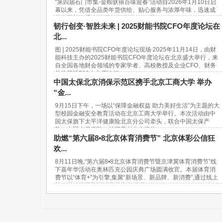
“第四届石门市集·金鞍驮禧百味迎春”活动自2026年1月10日启
幕以来，凭借全品类年货供给、贴心服务与浓厚年味，迅速成
为市民新春采购的“网红打卡地”。37天...
韧行创变·智胜未来 | 2025财能书院CFO年度论坛在
北...
图 | 2025财能书院CFO年度论坛现场 2025年11月14日，由财
能科技主办的2025财能书院CFO年度论坛在北京盛大举行，来
自全国各地财会领域的专家学者、高校教授及企业CFO、财务
总监等近500人出席论坛。...
中国太保北京消保示范区携手北京工商大学 举办
“金...
9月15日下午，一场以“保障金融权益 助力美好生活”为主题的大
型校园金融安全教育活动在北京工商大学举行。本次活动由中
国太保旗下太平洋健康险北京分公司牵头，联合中国太保产
险、中国太保寿险、长江养老在京机构...
助燃“第六届8•8北京体育消费节” 北京体彩公信狂
欢...
8月11日晚,“第六届8•8北京体育消费节暨京津冀体育消费节”线
下嘉年华活动在奥林匹克公园庆典广场圆满收官。本届体育消
费节以“体育+”为引擎,集聚“新场景、新品牌、新消费”,通过线上
线下活动挖掘新型消费潜力,链接美...