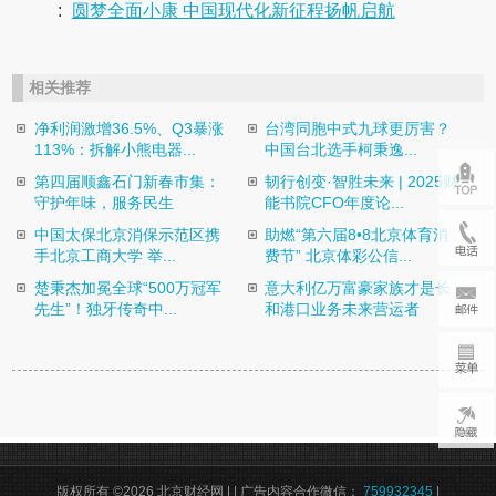
:
圆梦全面小康 中国现代化新征程扬帆启航
相关推荐
净利润激增36.5%、Q3暴涨
台湾同胞中式九球更厉害？
113%：拆解小熊电器...
中国台北选手柯秉逸...
第四届顺鑫石门新春市集：
韧行创变·智胜未来 | 2025财
守护年味，服务民生
能书院CFO年度论...
中国太保北京消保示范区携
助燃“第六届8•8北京体育消
手北京工商大学 举...
费节” 北京体彩公信...
楚秉杰加冕全球“500万冠军
意大利亿万富豪家族才是长
先生”！独牙传奇中...
和港口业务未来营运者
版权所有 ©2026 北京财经网 |
| 广告内容合作微信：
759932345
|