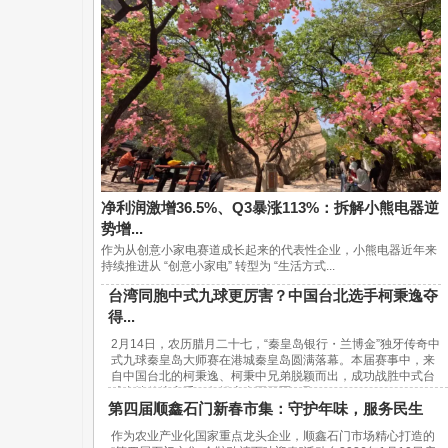
净利润激增36.5%、Q3暴涨113%：拆解小熊电器逆
势增...
作为从创意小家电赛道成长起来的代表性企业，小熊电器近年来
持续推进从 “创意小家电” 转型为 “生活方式...
台湾同胞中式九球更厉害？中国台北选手柯秉逸夺
得...
2月14日，农历腊月二十七，“秦皇岛银行・兰博金”独牙传奇中
式九球秦皇岛大师赛在港城秦皇岛圆满落幕。本届赛事中，来
自中国台北的柯秉逸、柯秉中兄弟脱颖而出，成功战胜中式台
球内地传统高手，包揽赛事冠亚军，取...
第四届顺鑫石门新春市集：守护年味，服务民生
作为农业产业化国家重点龙头企业，顺鑫石门市场精心打造的