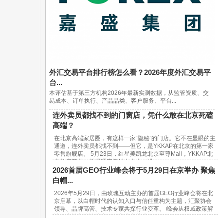
外汇交易平台排行榜怎么看？2026年度外汇交易平
台...
本评估基于第三方机构2026年最新实测数据，从监管资质、交
易成本、订单执行、产品品类、客户服务、平台...
连外卖员都找不到的门窗店，凭什么敢在北京死磕
高端？
在北京高端家居圈，有这样一家“隐秘”的门店。它不在显眼的主
通道，连外卖员都找不到——但它，是YKKAP在北京的第一家
零售旗舰店。 5月23日，红星美凯龙北京至尊Mall，YKKAP北
京首店开业。总经理宋鹏站在台上，讲...
2026首届GEO行业峰会将于5月29日在京举办 聚焦
白帽...
2026年5月29日，由玫瑰互动主办的首届GEO行业峰会将在北
京启幕，以白帽时代的认知入口与信任重构为主题，汇聚协会
领导、品牌高管、技术专家共探行业变革。 峰会从权威政策解
读、实战方法论输出、行业生态共建...