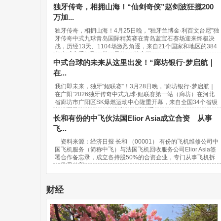
独牙传奇，相拥山海！“仙剑奇侠”赵剑波狂揽200
万加...
独牙传奇，相拥山海！4月25日晚，“独牙兰博金·利百文台尼”独
牙传奇中式九球青岛国际精英赛在青岛蓝宝石赛场迎来终极决
战，历经13天、1104场激烈角逐，来自21个国家和地区的384
位台球高手汇聚一堂，最终，“软塞王...
中式台球的未来从这里出发！“廊坊银行·梦启航｜
在...
我们即未来，独牙“鲲联赛”！3月28日晚，“廊坊银行·梦启航｜
在广阳”2026独牙传奇中式九球·鲲联赛第一站（廊坊）在河北
省廊坊市广阳区SK爆燃运动中心隆重开幕，来自全国34个省级
行政区及海外的940名青少年台球选手...
长和有份的中飞伙法国Elior Asia成立合资 从事
飞...
资料来源：经济日报 长和 （00001） 有份的飞机维修公司中
国飞机服务（简称中飞）与法国飞机回收服务公司Elior Asia签
署合作备忘录，成立各持股50%的合资企业，专门从事飞机拆
解及零件贸...
财经