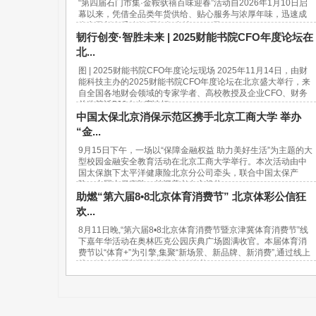
“第四届石门市集·金鞍驮禧百味迎春”活动自2026年1月10日启
幕以来，凭借全品类年货供给、贴心服务与浓厚年味，迅速成
为市民新春采购的“网红打卡地”。37天...
韧行创变·智胜未来 | 2025财能书院CFO年度论坛在
北...
图 | 2025财能书院CFO年度论坛现场 2025年11月14日，由财
能科技主办的2025财能书院CFO年度论坛在北京盛大举行，来
自全国各地财会领域的专家学者、高校教授及企业CFO、财务
总监等近500人出席论坛。...
中国太保北京消保示范区携手北京工商大学 举办
“金...
9月15日下午，一场以“保障金融权益 助力美好生活”为主题的大
型校园金融安全教育活动在北京工商大学举行。本次活动由中
国太保旗下太平洋健康险北京分公司牵头，联合中国太保产
险、中国太保寿险、长江养老在京机构...
助燃“第六届8•8北京体育消费节” 北京体彩公信狂
欢...
8月11日晚,“第六届8•8北京体育消费节暨京津冀体育消费节”线
下嘉年华活动在奥林匹克公园庆典广场圆满收官。本届体育消
费节以“体育+”为引擎,集聚“新场景、新品牌、新消费”,通过线上
线下活动挖掘新型消费潜力,链接美...