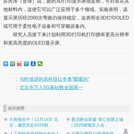
苏芮涛（音译）说，新的3D打印显示屏很柔韧，可封装在其
他材料内，这使它可以广泛应用于多个领域。实验表明，该
显示屏历经2000次弯曲仍保持稳定，这表明全3D打印OLED
或可用于柔性电子设备和可穿戴设备内。
研究人员接下来计划利用3D打印机打印拥有更高分辨率
和更高亮度的OLED显示屏。
:
与时俱进的高科技让冬奥“暖暖的”
:
北京市万人5G基站数全国第一
相关推荐
火热报名中！11月14日·北
数启财会新篇·智汇创新之城
京，邀您共赴2025财...
| 2025财能百人会...
人工智能发展对财会专业人
巨量引擎双11圆满收官，食