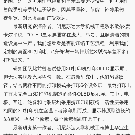
范围广泛，既可用作电视屏和显示器等大型设备，也可用作
智能手机等手持电子设备，因其重量轻、节能、轻薄柔韧、
视角宽、对比度高而广受欢迎。
最新研究资深作者、明尼苏达大学机械工程系米歇尔·麦
卡尔平说：“OLED显示屏通常在庞大、昂贵、且超清洁的制
造设施中生产，我们想看看是否能压缩工艺流程，利用我们
定制的桌面3D打印机（‘身价’与一辆特斯拉S型汽车差不多）
打印出来。”
研究团队此前曾尝试使用3D打印机打印OLED显示屏，
但无法实现发光层均匀一致。在最新研究中，他们另辟蹊
径，结合两种不同的打印模式来打印6个设备层，最终打印出
了首块完全由3D打印机制造的柔性OLED显示屏。其中，电
极、互连、绝缘和封装层均采用挤压印刷获得，活性层采用
相同的3D打印机在室温下喷涂印刷而成。显示器原型边长约
3.8厘米，有64个像素，每个像素都能正常工作。
最新研究第一作者、明尼苏达大学机械工程博士毕业生