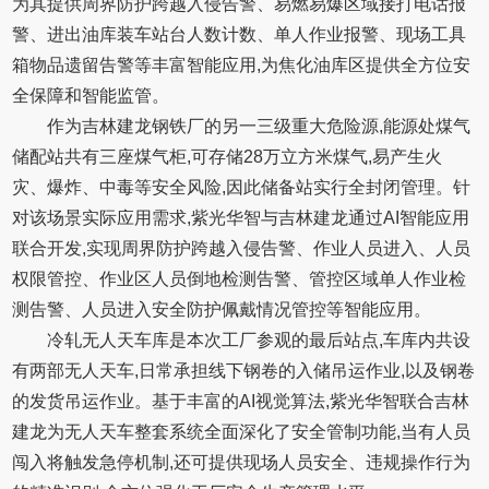
为其提供周界防护跨越入侵告警、易燃易爆区域接打电话报
警、进出油库装车站台人数计数、单人作业报警、现场工具
箱物品遗留告警等丰富智能应用,为焦化油库区提供全方位安
全保障和智能监管。
作为吉林建龙钢铁厂的另一三级重大危险源,能源处煤气
储配站共有三座煤气柜,可存储28万立方米煤气,易产生火
灾、爆炸、中毒等安全风险,因此储备站实行全封闭管理。针
对该场景实际应用需求,紫光华智与吉林建龙通过AI智能应用
联合开发,实现周界防护跨越入侵告警、作业人员进入、人员
权限管控、作业区人员倒地检测告警、管控区域单人作业检
测告警、人员进入安全防护佩戴情况管控等智能应用。
冷轧无人天车库是本次工厂参观的最后站点,车库内共设
有两部无人天车,日常承担线下钢卷的入储吊运作业,以及钢卷
的发货吊运作业。基于丰富的AI视觉算法,紫光华智联合吉林
建龙为无人天车整套系统全面深化了安全管制功能,当有人员
闯入将触发急停机制,还可提供现场人员安全、违规操作行为