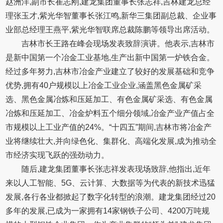
赵洲洋,副市长崔志刚,建龙集团董事长张志祥,吉林建龙总经
理张玉才,紫光华智董事长张江鸣,新华三集团副总裁、企业事
业部总经理王燕平,紫光华智联席总裁陈鹏等领导出席活动。
吉林市长王路在峰会现场发表致辞演讲。他表示,吉林市
是新中国第一个冶金工业基地,生产出新中国第一炉铁合金。
经过多年努力,吉林市冶金产业建立了较好的发展基础和竞争
优势,拥有40户规模以上冶金工业企业,涵盖黑色金属矿采
选、黑色金属冶炼和压延加工、有色金属矿采选、有色金属
冶炼和压延加工、冶金炉料五个细分领域,冶金产业产值占全
市规模以上工业产值的24%。“十四五”期间,吉林市将冶金产
业将继续壮大,并向绿色化、集群化、高端化发展,成为推动全
市经济实现飞跃的强劲动力。
随后,建龙集团董事长张志祥发表现场致辞,他指出,近年
来以人工智能、5G、云计算、大数据等为代表的新技术迅猛
发展,各行各业都掀起了数字化转型的浪潮。建龙集团经过20
多年的发展,已成为一家拥有14家钢铁子公司、4200万吨规