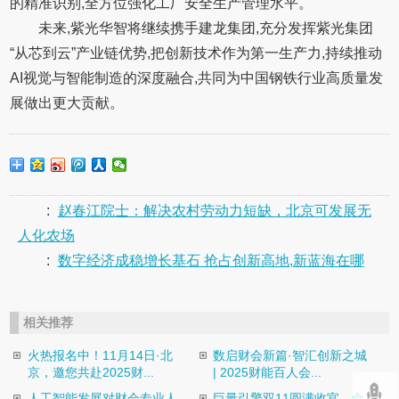
的精准识别,全方位强化工厂安全生产管理水平。
未来,紫光华智将继续携手建龙集团,充分发挥紫光集团
“从芯到云”产业链优势,把创新技术作为第一生产力,持续推动
AI视觉与智能制造的深度融合,共同为中国钢铁行业高质量发
展做出更大贡献。
:
赵春江院士：解决农村劳动力短缺，北京可发展无
人化农场
:
数字经济成稳增长基石 抢占创新高地,新蓝海在哪
相关推荐
火热报名中！11月14日·北
数启财会新篇·智汇创新之城
京，邀您共赴2025财...
| 2025财能百人会...
人工智能发展对财会专业人
巨量引擎双11圆满收官，食