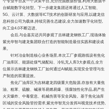
个专业平台及一个决策平台,充分挖掘数据价值,利用大数据平
台赋能数字化转型。下一步建龙集团还将通过人工智能、
5G、云计算、大数据等ICT技术的创新研发与应用,以建龙信
息科技公司为载体,持续完善生态建设,全力加速数字化转型,
向工业4.0不断迈进。
会后,与会嘉宾还共同参观了吉林建龙钢铁工厂,现场体验
紫光华智与建龙集团联合打造的智能制造最佳实践和建设成
果。
针对冶金制造核心业务场景,本次工厂参观路线设有焦化
厂油库区、能源处煤气储配站、冷轧无人库3大参观点,全方
位展示吉林建龙钢铁工厂如何通过AI赋能,实现安全管理与生
产制造的双重提效。
焦化厂油库区为吉林建龙四级重大危险源,存放有大量焦
油、粗苯、硫酸、碱液等易燃易爆、强腐蚀性化学品,易产生
火灾爆炸、中毒窒息、机械伤害等安全风险。基于焦化油库
区域的安全风险管控需求,紫光华智充分发挥AI视觉技术优势,