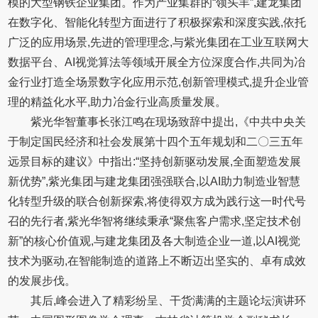
模的大型钢铁企业集团。作为产业集群的“领头羊”,建龙集团
在数字化、智能化转型方面进行了积极探索和深度实践,依托
广泛的应用场景,先进的管理理念,与紫光集团在工业互联网大
数据平台、AI视觉算法等领域开展全方位深度合作,共同为冶
金行业打造全场景数字化应用示范,创新管理模式,提升企业管
理的精益化水平,助力冶金行业高质量发展。
紫光华智董事长张江鸣在现场致辞中提出,《中共中央关
于制定国民经济和社会发展第十四个五年规划和二〇三五年
远景目标的建议》中指出:“坚持创新驱动发展,全面塑造发展
新优势”,紫光集团与建龙集团强强联合,以AI助力制造业智慧
化转型升级的联合创新探索,将使得双方成为践行这一时代号
召的先行者,紫光华智将继续秉承“聚焦客户需求,坚定技术创
新”的核心价值观,与建龙集团及各大制造企业一道,以AI视觉
技术为驱动,在智能制造的道路上不断迈出坚实的、卓有成效
的发展步伐。
其后,峰会进入了精彩纷呈、干货满满的主题论坛演讲环