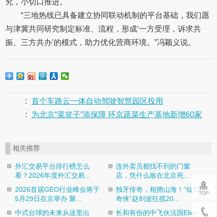
究，小切口推进。
“三地热线已具备建立协同联动机制的平台基础，我们愿
与津冀共同研究制定标准、流程，形成‘一方受理，诉求共
振、三方共办’的模式，助力优化营商环境。”冯颖义说。
:
首个车路云一体自动驾驶智慧园区投用
:
为北京“菜篮子”添保障 环京蔬菜生产基地新增60家
相关推荐
外汇交易平台排行榜怎么
连外卖员都找不到的门窗
看？2026年度外汇交易...
店，凭什么敢在北京死...
2026首届GEO行业峰会将于
独牙传奇，相拥山海！“仙剑
5月29日在京举办 聚...
奇侠”赵剑波狂揽20...
中式台球的未来从这里出
长和有份的中飞伙法国Elior