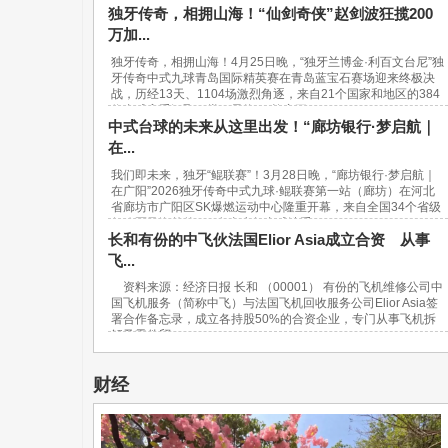
独牙传奇，相拥山海！“仙剑奇侠”赵剑波狂揽200
万加...
独牙传奇，相拥山海！4月25日晚，“独牙兰博金·利百文台尼”独
牙传奇中式九球青岛国际精英赛在青岛蓝宝石赛场迎来终极决
战，历经13天、1104场激烈角逐，来自21个国家和地区的384
位台球高手汇聚一堂，最终，“软塞王...
中式台球的未来从这里出发！“廊坊银行·梦启航｜
在...
我们即未来，独牙“鲲联赛”！3月28日晚，“廊坊银行·梦启航｜
在广阳”2026独牙传奇中式九球·鲲联赛第一站（廊坊）在河北
省廊坊市广阳区SK爆燃运动中心隆重开幕，来自全国34个省级
行政区及海外的940名青少年台球选手...
长和有份的中飞伙法国Elior Asia成立合资 从事
飞...
资料来源：经济日报 长和 （00001） 有份的飞机维修公司中
国飞机服务（简称中飞）与法国飞机回收服务公司Elior Asia签
署合作备忘录，成立各持股50%的合资企业，专门从事飞机拆
解及零件贸...
财经