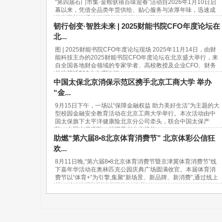
“第四届石门市集·金鞍驮禧百味迎春”活动自2026年1月10日启
幕以来，凭借全品类年货供给、贴心服务与浓厚年味，迅速成
为市民新春采购的“网红打卡地”。37天...
韧行创变·智胜未来 | 2025财能书院CFO年度论坛在
北...
图 | 2025财能书院CFO年度论坛现场 2025年11月14日，由财
能科技主办的2025财能书院CFO年度论坛在北京盛大举行，来
自全国各地财会领域的专家学者、高校教授及企业CFO、财务
总监等近500人出席论坛。...
中国太保北京消保示范区携手北京工商大学 举办
“金...
9月15日下午，一场以“保障金融权益 助力美好生活”为主题的大
型校园金融安全教育活动在北京工商大学举行。本次活动由中
国太保旗下太平洋健康险北京分公司牵头，联合中国太保产
险、中国太保寿险、长江养老在京机构...
助燃“第六届8•8北京体育消费节” 北京体彩公信狂
欢...
8月11日晚,“第六届8•8北京体育消费节暨京津冀体育消费节”线
下嘉年华活动在奥林匹克公园庆典广场圆满收官。本届体育消
费节以“体育+”为引擎,集聚“新场景、新品牌、新消费”,通过线上
线下活动挖掘新型消费潜力,链接美...