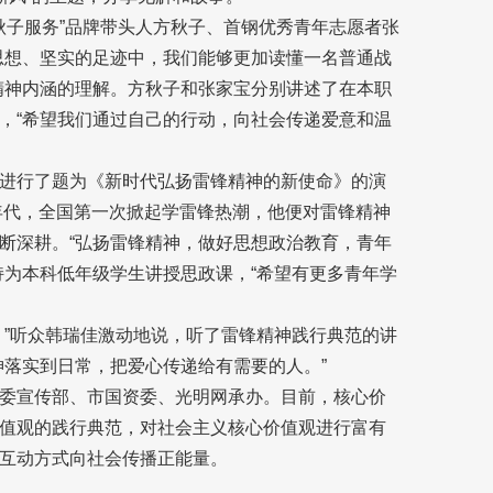
秋子服务”品牌带头人方秋子、首钢优秀青年志愿者张
思想、坚实的足迹中，我们能够更加读懂一名普通战
精神内涵的理解。方秋子和张家宝分别讲述了在本职
，“希望我们通过自己的行动，向社会传递爱意和温
进行了题为《新时代弘扬雷锋精神的新使命》的演
0年代，全国第一次掀起学雷锋热潮，他便对雷锋精神
断深耕。“弘扬雷锋精神，做好思想政治教育，青年
持为本科低年级学生讲授思政课，“希望有更多青年学
！”听众韩瑞佳激动地说，听了雷锋精神践行典范的讲
神落实到日常，把爱心传递给有需要的人。”
委宣传部、市国资委、光明网承办。目前，核心价
值观的践行典范，对社会主义核心价值观进行富有
互动方式向社会传播正能量。