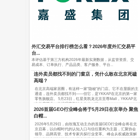
外汇交易平台排行榜怎么看？2026年度外汇交易平
台...
本评估基于第三方机构2026年最新实测数据，从监管资质、交
易成本、订单执行、产品品类、客户服务、平台...
连外卖员都找不到的门窗店，凭什么敢在北京死磕
高端？
在北京高端家居圈，有这样一家“隐秘”的门店。它不在显眼的主
通道，连外卖员都找不到——但它，是YKKAP在北京的第一家
零售旗舰店。 5月23日，红星美凯龙北京至尊Mall，YKKAP北
京首店开业。总经理宋鹏站在台上，讲...
2026首届GEO行业峰会将于5月29日在京举办 聚焦
白帽...
2026年5月29日，由玫瑰互动主办的首届GEO行业峰会将在北
京启幕，以白帽时代的认知入口与信任重构为主题，汇聚协会
领导、品牌高管、技术专家共探行业变革。 峰会从权威政策解
读、实战方法论输出、行业生态共建...