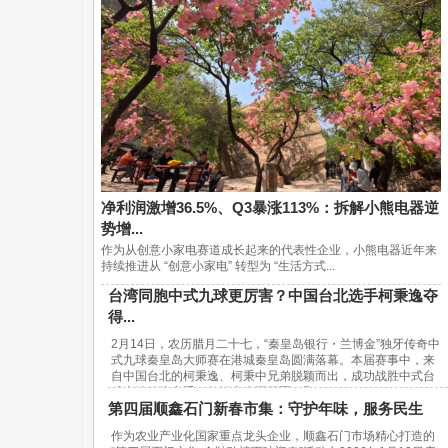
净利润激增36.5%、Q3暴涨113%：拆解小熊电器逆
势增...
作为从创意小家电赛道成长起来的代表性企业，小熊电器近年来
持续推进从 “创意小家电” 转型为 “生活方式...
台湾同胞中式九球更厉害？中国台北选手柯秉逸夺
得...
2月14日，农历腊月二十七，“秦皇岛银行・兰博金”独牙传奇中
式九球秦皇岛大师赛在港城秦皇岛圆满落幕。本届赛事中，来
自中国台北的柯秉逸、柯秉中兄弟脱颖而出，成功战胜中式台
球内地传统高手，包揽赛事冠亚军，取...
第四届顺鑫石门新春市集：守护年味，服务民生
作为农业产业化国家重点龙头企业，顺鑫石门市场精心打造的