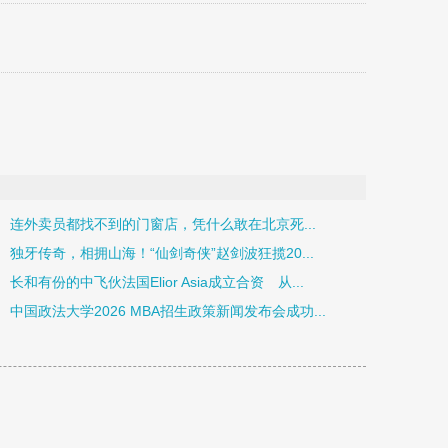
连外卖员都找不到的门窗店，凭什么敢在北京死...
独牙传奇，相拥山海！“仙剑奇侠”赵剑波狂揽20...
长和有份的中飞伙法国Elior Asia成立合资 从...
中国政法大学2026 MBA招生政策新闻发布会成功...