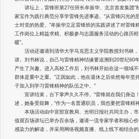
讲坛上，雷锋班第27任班长牟振华、北京首发集团“
家宝作为践行典范分享学雷锋先进事迹。“从雷锋闪光的
士对党的热爱。”牟振华立足雷锋班的实践讲述了对雷锋
工作岗位上精益求精、积极参与志愿服务活动的心路历程
暖”。
活动还邀请到清华大学马克思主义学院教授刘书林，
讲。刘书林说，自己与雷锋精神结缘要追溯到20世纪6
产生了兴趣。进入高校工作后，刘书林开始在这一领域不
群体是重中之重。”正因如此，他在退休之后依然每年坚
子加入到学习雷锋精神的队伍之中。”
宣讲结束，台下掌声久久不停。“雷锋就在我们身边
述，她备受鼓舞，“作为一名普通职员，我也要把雷锋精
本场活动由中宣部宣教局、光明日报社共同主办，市
值观百场讲坛已举办百余场，邀请一流专家学者和核心价
感染力的解读，并采用网络视频直播、线上线下相结合的