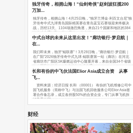
独牙传奇，相拥山海！“仙剑奇侠”赵剑波狂揽200
万加...
独牙传奇，相拥山海！4月25日晚，“独牙兰博金·利百文台尼”独
牙传奇中式九球青岛国际精英赛在青岛蓝宝石赛场迎来终极决
战，历经13天、1104场激烈角逐，来自21个国家和地区的384
位台球高手汇聚一堂，最终，“软塞王...
中式台球的未来从这里出发！“廊坊银行·梦启航｜
在...
我们即未来，独牙“鲲联赛”！3月28日晚，“廊坊银行·梦启航｜
在广阳”2026独牙传奇中式九球·鲲联赛第一站（廊坊）在河北
省廊坊市广阳区SK爆燃运动中心隆重开幕，来自全国34个省级
行政区及海外的940名青少年台球选手...
长和有份的中飞伙法国Elior Asia成立合资 从事
飞...
资料来源：经济日报 长和 （00001） 有份的飞机维修公司中
国飞机服务（简称中飞）与法国飞机回收服务公司Elior Asia签
署合作备忘录，成立各持股50%的合资企业，专门从事飞机拆
解及零件贸...
财经