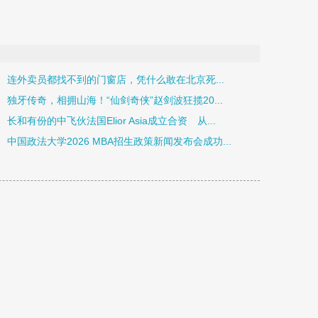
连外卖员都找不到的门窗店，凭什么敢在北京死...
独牙传奇，相拥山海！“仙剑奇侠”赵剑波狂揽20...
长和有份的中飞伙法国Elior Asia成立合资 从...
中国政法大学2026 MBA招生政策新闻发布会成功...