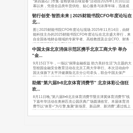
“第四届石门市集·金鞍驮禧百味迎春”活动自2026年1月10日启
幕以来，凭借全品类年货供给、贴心服务与浓厚年味，迅速成
为市民新春采购的“网红打卡地”。37天...
韧行创变·智胜未来 | 2025财能书院CFO年度论坛在
北...
图 | 2025财能书院CFO年度论坛现场 2025年11月14日，由财
能科技主办的2025财能书院CFO年度论坛在北京盛大举行，来
自全国各地财会领域的专家学者、高校教授及企业CFO、财务
总监等近500人出席论坛。...
中国太保北京消保示范区携手北京工商大学 举办
“金...
9月15日下午，一场以“保障金融权益 助力美好生活”为主题的大
型校园金融安全教育活动在北京工商大学举行。本次活动由中
国太保旗下太平洋健康险北京分公司牵头，联合中国太保产
险、中国太保寿险、长江养老在京机构...
助燃“第六届8•8北京体育消费节” 北京体彩公信狂
欢...
8月11日晚,“第六届8•8北京体育消费节暨京津冀体育消费节”线
下嘉年华活动在奥林匹克公园庆典广场圆满收官。本届体育消
费节以“体育+”为引擎,集聚“新场景、新品牌、新消费”,通过线上
线下活动挖掘新型消费潜力,链接美...