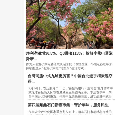
净利润激增36.5%、Q3暴涨113%：拆解小熊电器逆
势增...
作为从创意小家电赛道成长起来的代表性企业，小熊电器近年来
持续推进从 “创意小家电” 转型为 “生活方式...
台湾同胞中式九球更厉害？中国台北选手柯秉逸夺
得...
2月14日，农历腊月二十七，“秦皇岛银行・兰博金”独牙传奇中
式九球秦皇岛大师赛在港城秦皇岛圆满落幕。本届赛事中，来
自中国台北的柯秉逸、柯秉中兄弟脱颖而出，成功战胜中式台
球内地传统高手，包揽赛事冠亚军，取...
第四届顺鑫石门新春市集：守护年味，服务民生
作为农业产业化国家重点龙头企业，顺鑫石门市场精心打造的