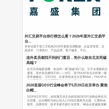
外汇交易平台排行榜怎么看？2026年度外汇交易平
台...
本评估基于第三方机构2026年最新实测数据，从监管资质、交
易成本、订单执行、产品品类、客户服务、平台...
连外卖员都找不到的门窗店，凭什么敢在北京死磕
高端？
在北京高端家居圈，有这样一家“隐秘”的门店。它不在显眼的主
通道，连外卖员都找不到——但它，是YKKAP在北京的第一家
零售旗舰店。 5月23日，红星美凯龙北京至尊Mall，YKKAP北
京首店开业。总经理宋鹏站在台上，讲...
2026首届GEO行业峰会将于5月29日在京举办 聚焦
白帽...
2026年5月29日，由玫瑰互动主办的首届GEO行业峰会将在北
京启幕，以白帽时代的认知入口与信任重构为主题，汇聚协会
领导、品牌高管、技术专家共探行业变革。 峰会从权威政策解
读、实战方法论输出、行业生态共建...