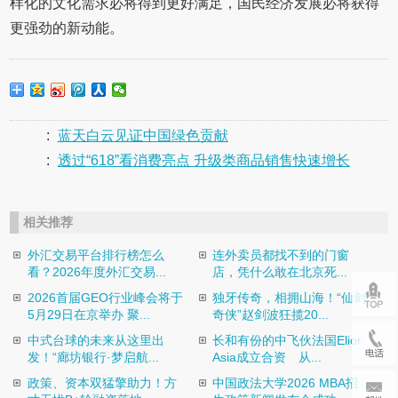
样化的文化需求必将得到更好满足，国民经济发展必将获得
更强劲的新动能。
:
蓝天白云见证中国绿色贡献
:
透过“618”看消费亮点 升级类商品销售快速增长
相关推荐
外汇交易平台排行榜怎么
连外卖员都找不到的门窗
看？2026年度外汇交易...
店，凭什么敢在北京死...
2026首届GEO行业峰会将于
独牙传奇，相拥山海！“仙剑
5月29日在京举办 聚...
奇侠”赵剑波狂揽20...
中式台球的未来从这里出
长和有份的中飞伙法国Elior
发！“廊坊银行·梦启航...
Asia成立合资 从...
政策、资本双猛擎助力！方
中国政法大学2026 MBA招