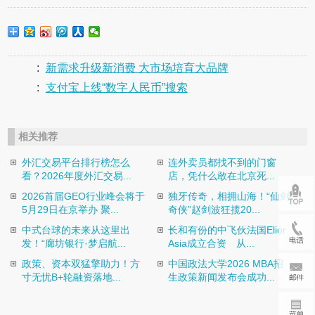
:
新需求升级新消费 大市场培育大品牌
:
支付宝上线“数字人民币”搜索
相关推荐
外汇交易平台排行榜怎么
连外卖员都找不到的门窗
看？2026年度外汇交易...
店，凭什么敢在北京死...
2026首届GEO行业峰会将于
独牙传奇，相拥山海！“仙剑
5月29日在京举办 聚...
奇侠”赵剑波狂揽20...
中式台球的未来从这里出
长和有份的中飞伙法国Elior
发！“廊坊银行·梦启航...
Asia成立合资 从...
政策、资本双猛擎助力！方
中国政法大学2026 MBA招
寸无忧B+轮融资落地...
生政策新闻发布会成功...